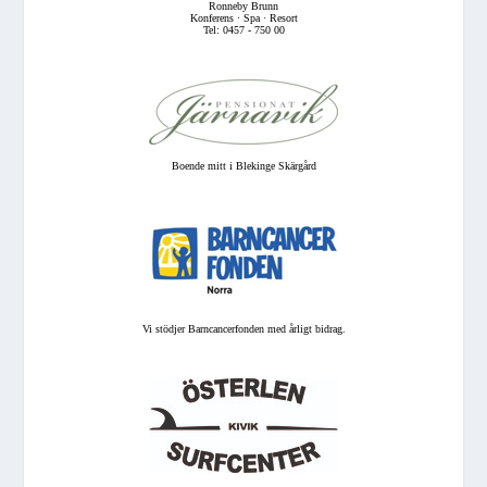
Ronneby Brunn
Konferens · Spa · Resort
Tel: 0457 - 750 00
Boende mitt i Blekinge Skärgård
Vi stödjer Barncancerfonden med årligt bidrag.