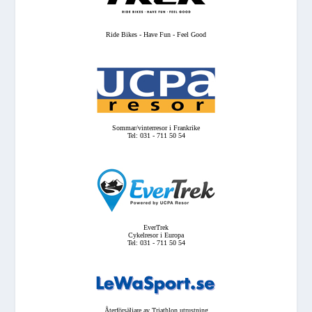
Ride Bikes - Have Fun - Feel Good
Sommar/vinterresor i Frankrike
Tel: 031 - 711 50 54
EverTrek
Cykelresor i Europa
Tel: 031 - 711 50 54
Återförsäljare av Triathlon utrustning