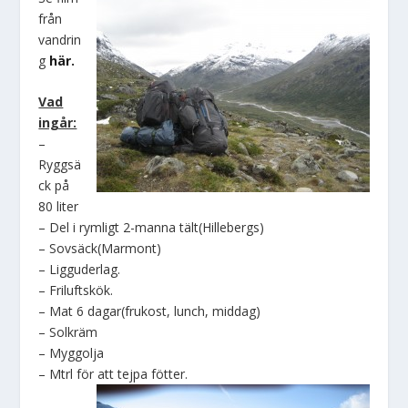
från
vandrin
g
här.
Vad
ingår:
–
Ryggsä
ck på
80 liter
– Del i rymligt 2-manna tält(Hillebergs)
– Sovsäck(Marmont)
– Ligguderlag.
– Friluftskök.
– Mat 6 dagar(frukost, lunch, middag)
– Solkräm
– Myggolja
– Mtrl för att tejpa fötter.