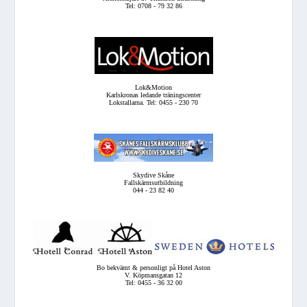
Tel: 0708 - 79 32 86
Lok&Motion
Karlskronas ledande träningscenter
Lokstallarna. Tel: 0455 - 230 70
Skydive Skåne
Fallskärmsutbildning
044 - 23 82 40
Bo bekvämt & personligt på Hotel Aston
V. Köpmansgatan 12
Tel: 0455 - 36 32 00