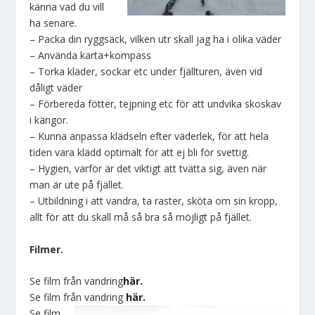
känna vad du vill
ha senare.
– Packa din ryggsäck, vilken utr skall jag ha i olika väder
– Använda karta+kompass
– Torka kläder, sockar etc under fjällturen, även vid
dåligt väder
– Förbereda fötter, tejpning etc för att undvika skoskav
i kängor.
– Kunna anpassa klädseln efter väderlek, för att hela
tiden vara klädd optimalt för att ej bli för svettig.
– Hygien, varför är det viktigt att tvätta sig, även när
man är ute på fjället.
– Utbildning i att vandra, ta raster, sköta om sin kropp,
allt för att du skall må så bra så möjligt på fjället.
Filmer.
Se film från vandring
här.
Se film från vandring
här.
Se film