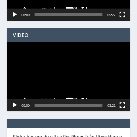
00:00
05:27
VIDEO
Videospelare
00:00
03:21
Klicka här om du vill se fler filmer från Utveckling o