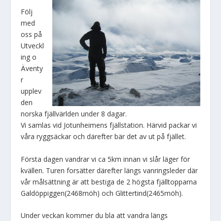
Följ
med
oss på
Utveckl
ing o
Äventy
r
upplev
den
norska fjällvärlden under 8 dagar.
Vi samlas vid Jotunheimens fjällstation. Härvid packar vi
våra ryggsäckar och därefter bär det av ut på fjället.
Första dagen vandrar vi ca 5km innan vi slår läger för
kvällen. Turen forsätter därefter längs vanringsleder där
vår målsättning är att bestiga de 2 högsta fjälltopparna
Galdöppiggen(2468möh) och Glittertind(2465möh).
Under veckan kommer du bla att vandra längs