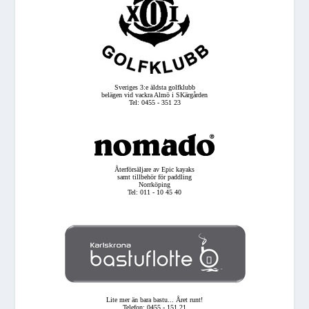
Sveriges 3:e äldsta golfklubb
belägen vid vackra Almö i SKärgården
Tel: 0455 - 351 23
Återförsäljare av Epic kayaks
samt tillbehör för paddling
Norrköping
Tel: 011 - 10 45 40
Lite mer än bara bastu... Året runt!
Telefon: 0455 - 151 21