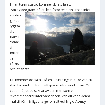
Innan turen startat kommer du att få ett
träningsprogram, så du kan förbereda din kropp inför
vandrin
g med
ryggsä
ck.
Härvid
tränar
vi
fötter,
ben,
bålen,
och axlar etc.
Du kommer också att få en utrustningslista för vad du
skall ha med dig för friluftsprylar inför vandringen. Om
det är något du saknar av den mtrl som vi
rekommenderar inför vandringen, kan du köpa denna
mtrl till förmånligt pris genom Utveckling o Äventyr.