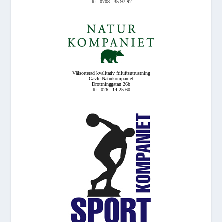
Tel: 0708 - 35 97 92
Välsorterad kvalitativ friluftsutrustning
Gävle Naturkompaniet
Drottninggatan 26b
Tel: 026 - 14 25 60