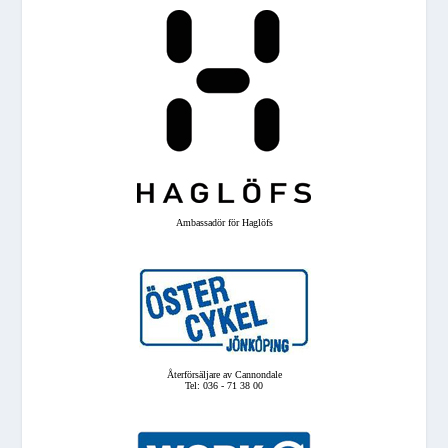
Ambassadör för Haglöfs
Återförsäljare av Cannondale
Tel: 036 - 71 38 00