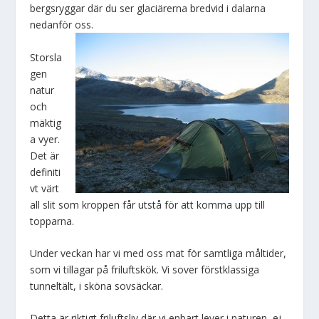
bergsryggar där du ser glaciärerna bredvid i dalarna
nedanför oss.
Storsla
gen
natur
och
mäktig
a vyer.
Det är
definiti
vt värt
all slit som kroppen får utstå för att komma upp till
topparna.
Under veckan har vi med oss mat för samtliga måltider,
som vi tillagar på friluftskök. Vi sover förstklassiga
tunneltält, i sköna sovsäckar.
Detta är riktigt friluftsliv där vi enbart lever i naturen, ej