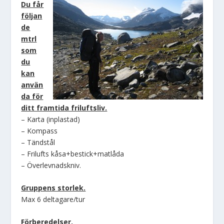
Du får
följan
de
mtrl
som
du
kan
använ
da för
ditt framtida friluftsliv.
– Karta (inplastad)
– Kompass
– Tändstål
– Frilufts kåsa+bestick+matlåda
– Överlevnadskniv.
Gruppens storlek.
Max 6 deltagare/tur
Förberedelser.