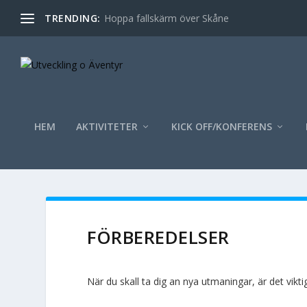
TRENDING:
Hoppa fallskärm över Skåne
HEM
AKTIVITETER
KICK OFF/KONFERENS
FÖRBEREDELSER
När du skall ta dig an nya utmaningar, är det vikti