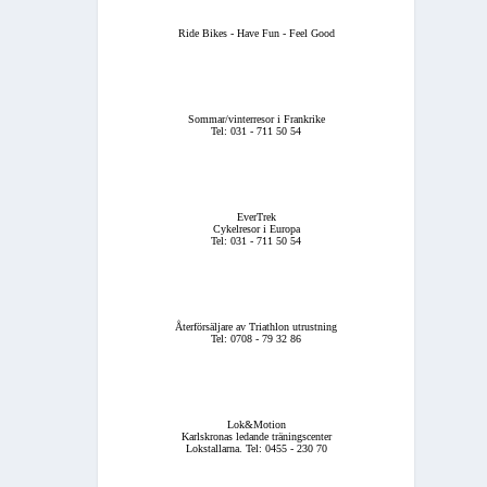
Ride Bikes - Have Fun - Feel Good
Sommar/vinterresor i Frankrike
Tel: 031 - 711 50 54
EverTrek
Cykelresor i Europa
Tel: 031 - 711 50 54
Återförsäljare av Triathlon utrustning
Tel: 0708 - 79 32 86
Lok&Motion
Karlskronas ledande träningscenter
Lokstallarna. Tel: 0455 - 230 70