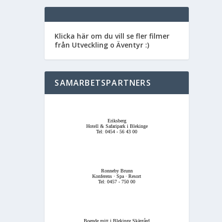
Klicka här om du vill se fler filmer
från Utveckling o Äventyr :)
SAMARBETSPARTNERS
Eriksberg
Hotell & Safaripark i Blekinge
Tel: 0454 - 56 43 00
Ronneby Brunn
Konferens · Spa · Resort
Tel: 0457 - 750 00
Boende mitt i Blekinge Skärgård