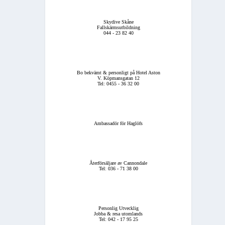
Skydive Skåne
Fallskärmsutbildning
044 - 23 82 40
Bo bekvämt & personligt på Hotel Aston
V. Köpmansgatan 12
Tel: 0455 - 36 32 00
Ambassadör för Haglöfs
Återförsäljare av Cannondale
Tel: 036 - 71 38 00
Personlig Utvecklig
Jobba & resa utomlands
Tel: 042 - 17 95 25