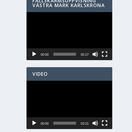
FALLSKÄRMSUPPVISNING
VÄSTRA MARK KARLSKRONA
Videospelare
00:00
05:27
VIDEO
Videospelare
00:00
03:21