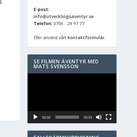
å
E-post:
info@utvecklingoaventyr.se
Telefon:
0706 - 29 97 77
å
Eller använd vårt
kontaktformulär
.
SE FILMEN ÄVENTYR MED
MATS SVENSSON
Videospelare
00:00
03:53