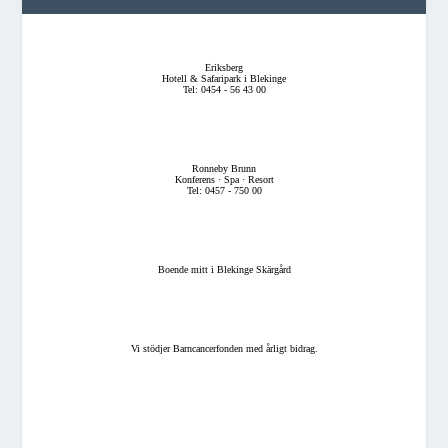
Eriksberg
Hotell & Safaripark i Blekinge
Tel: 0454 - 56 43 00
Ronneby Brunn
Konferens · Spa · Resort
Tel: 0457 - 750 00
Boende mitt i Blekinge Skärgård
Vi stödjer Barncancerfonden med årligt bidrag.