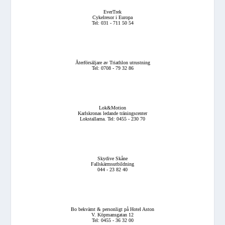
EverTrek
Cykelresor i Europa
Tel: 031 - 711 50 54
Återförsäljare av Triathlon utrustning
Tel: 0708 - 79 32 86
Lok&Motion
Karlskronas ledande träningscenter
Lokstallarna. Tel: 0455 - 230 70
Skydive Skåne
Fallskärmsutbildning
044 - 23 82 40
Bo bekvämt & personligt på Hotel Aston
V. Köpmansgatan 12
Tel: 0455 - 36 32 00