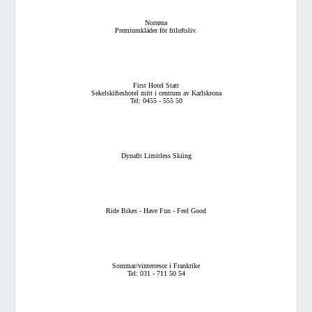
Norrøna
Premiumkläder för friluftsliv.
First Hotel Statt
Sekelskifteshotel mitt i centrum av Karlskrona
Tel: 0455 - 555 50
Dynafit Limitless Skiing
Ride Bikes - Have Fun - Feel Good
Sommar/vinterresor i Frankrike
Tel: 031 - 711 50 54