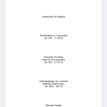
Ambassadör för Haglöfs
Återförsäljare av Cannondale
Tel: 036 - 71 38 00
Personlig Utvecklig
Jobba & resa utomlands
Tel: 042 - 17 95 25
Träningsgrupper ute i naturen!
Blekinge Health Arena
Tel: 0455 - 283 30
Massage Garaget