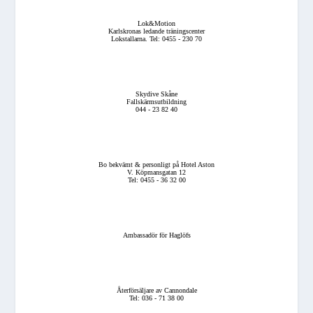
Lok&Motion
Karlskronas ledande träningscenter
Lokstallarna. Tel: 0455 - 230 70
Skydive Skåne
Fallskärmsutbildning
044 - 23 82 40
Bo bekvämt & personligt på Hotel Aston
V. Köpmansgatan 12
Tel: 0455 - 36 32 00
Ambassadör för Haglöfs
Återförsäljare av Cannondale
Tel: 036 - 71 38 00