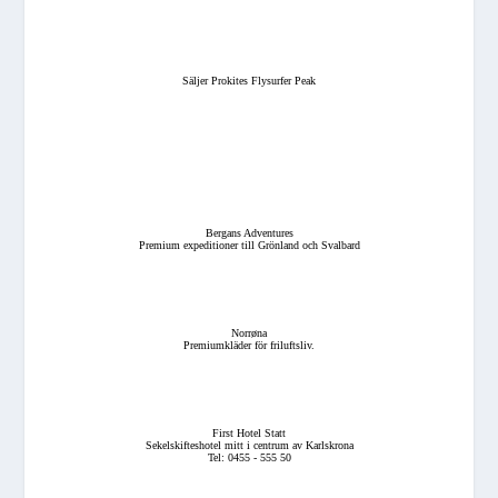
Säljer Prokites Flysurfer Peak
Bergans Adventures
Premium expeditioner till Grönland och Svalbard
Norrøna
Premiumkläder för friluftsliv.
First Hotel Statt
Sekelskifteshotel mitt i centrum av Karlskrona
Tel: 0455 - 555 50