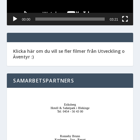
00:00
03:21
Klicka här om du vill se fler filmer från Utveckling o
Äventyr :)
SAMARBETSPARTNERS
Eriksberg
Hotell & Safaripark i Blekinge
Tel: 0454 - 56 43 00
Ronneby Brunn
Konferens · Spa · Resort