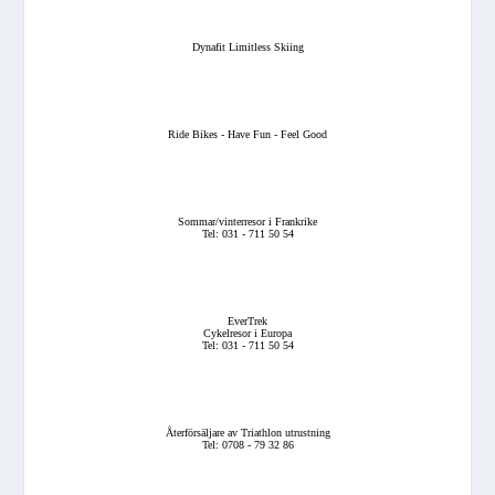
Dynafit Limitless Skiing
Ride Bikes - Have Fun - Feel Good
Sommar/vinterresor i Frankrike
Tel: 031 - 711 50 54
EverTrek
Cykelresor i Europa
Tel: 031 - 711 50 54
Återförsäljare av Triathlon utrustning
Tel: 0708 - 79 32 86