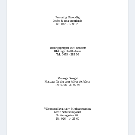
Personlig Utvecklig
Jobba & resa utomlands
Tel: 042 - 17 95 25
Träningsgrupper ute i naturen!
Blekinge Health Arena
Tel: 0455 - 283 30
Massage Garaget
Massage för dig som kräver det bästa.
Tel: 0708 - 35 97 92
Välsorterad kvalitativ friluftsutrustning
Gävle Naturkompaniet
Drottninggatan 26b
Tel: 026 - 14 25 60