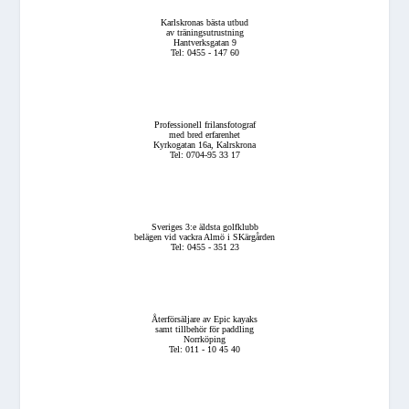
Karlskronas bästa utbud
av träningsutrustning
Hantverksgatan 9
Tel: 0455 - 147 60
Professionell frilansfotograf
med bred erfarenhet
Kyrkogatan 16a, Kalrskrona
Tel: 0704-95 33 17
Sveriges 3:e äldsta golfklubb
belägen vid vackra Almö i SKärgården
Tel: 0455 - 351 23
Återförsäljare av Epic kayaks
samt tillbehör för paddling
Norrköping
Tel: 011 - 10 45 40