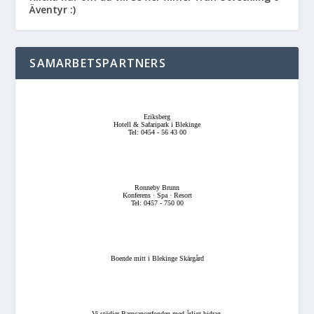
Äventyr :)
SAMARBETSPARTNERS
Eriksberg
Hotell & Safaripark i Blekinge
Tel: 0454 - 56 43 00
Ronneby Brunn
Konferens · Spa · Resort
Tel: 0457 - 750 00
Boende mitt i Blekinge Skärgård
Vi stödjer Barncancerfonden med årligt bidrag.