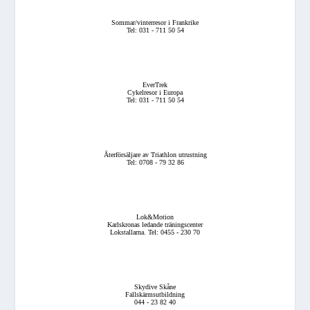
Sommar/vinterresor i Frankrike
Tel: 031 - 711 50 54
EverTrek
Cykelresor i Europa
Tel: 031 - 711 50 54
Återförsäljare av Triathlon utrustning
Tel: 0708 - 79 32 86
Lok&Motion
Karlskronas ledande träningscenter
Lokstallarna. Tel: 0455 - 230 70
Skydive Skåne
Fallskärmsutbildning
044 - 23 82 40