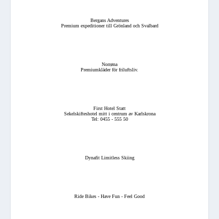
Bergans Adventures
Premium expeditioner till Grönland och Svalbard
Norrøna
Premiumkläder för friluftsliv.
First Hotel Statt
Sekelskifteshotel mitt i centrum av Karlskrona
Tel: 0455 - 555 50
Dynafit Limitless Skiing
Ride Bikes - Have Fun - Feel Good