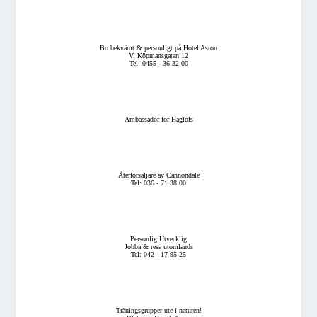
Bo bekvämt & personligt på Hotel Aston
V. Köpmansgatan 12
Tel: 0455 - 36 32 00
Ambassadör för Haglöfs
Återförsäljare av Cannondale
Tel: 036 - 71 38 00
Personlig Utvecklig
Jobba & resa utomlands
Tel: 042 - 17 95 25
Träningsgrupper ute i naturen!