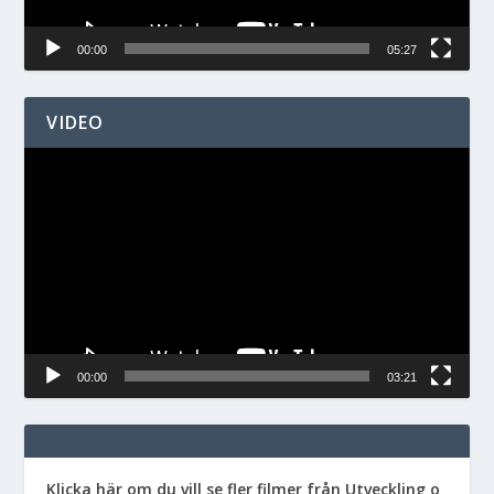
00:00
05:27
VIDEO
Videospelare
00:00
03:21
Klicka här om du vill se fler filmer från Utveckling o