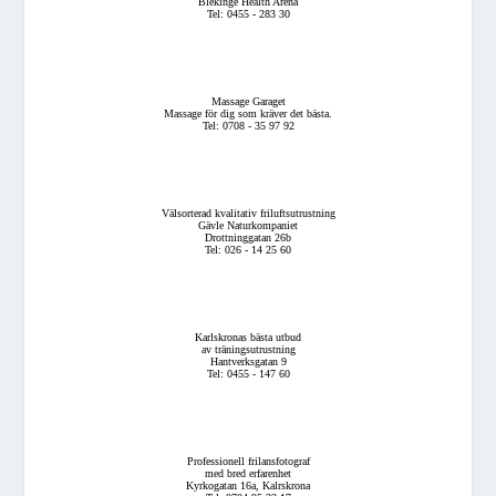
Blekinge Health Arena
Tel: 0455 - 283 30
Massage Garaget
Massage för dig som kräver det bästa.
Tel: 0708 - 35 97 92
Välsorterad kvalitativ friluftsutrustning
Gävle Naturkompaniet
Drottninggatan 26b
Tel: 026 - 14 25 60
Karlskronas bästa utbud
av träningsutrustning
Hantverksgatan 9
Tel: 0455 - 147 60
Professionell frilansfotograf
med bred erfarenhet
Kyrkogatan 16a, Kalrskrona