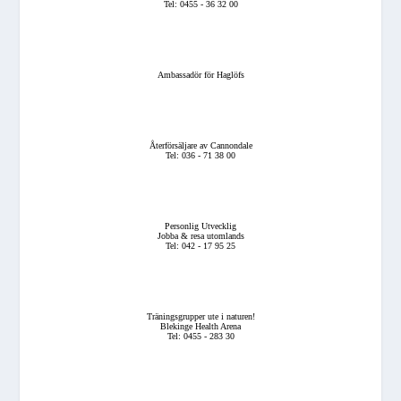
Tel: 0455 - 36 32 00
Ambassadör för Haglöfs
Återförsäljare av Cannondale
Tel: 036 - 71 38 00
Personlig Utvecklig
Jobba & resa utomlands
Tel: 042 - 17 95 25
Träningsgrupper ute i naturen!
Blekinge Health Arena
Tel: 0455 - 283 30