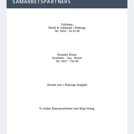
SAMARBETSPARTNERS
Eriksberg
Hotell & Safaripark i Blekinge
Tel: 0454 - 56 43 00
Ronneby Brunn
Konferens · Spa · Resort
Tel: 0457 - 750 00
Boende mitt i Blekinge Skärgård
Vi stödjer Barncancerfonden med årligt bidrag.