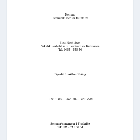
Norrøna
Premiumkläder för friluftsliv.
First Hotel Statt
Sekelskifteshotel mitt i centrum av Karlskrona
Tel: 0455 - 555 50
Dynafit Limitless Skiing
Ride Bikes - Have Fun - Feel Good
Sommar/vinterresor i Frankrike
Tel: 031 - 711 50 54