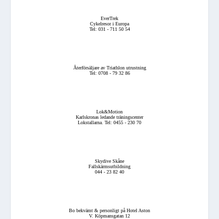
EverTrek
Cykelresor i Europa
Tel: 031 - 711 50 54
Återförsäljare av Triathlon utrustning
Tel: 0708 - 79 32 86
Lok&Motion
Karlskronas ledande träningscenter
Lokstallarna. Tel: 0455 - 230 70
Skydive Skåne
Fallskärmsutbildning
044 - 23 82 40
Bo bekvämt & personligt på Hotel Aston
V. Köpmansgatan 12