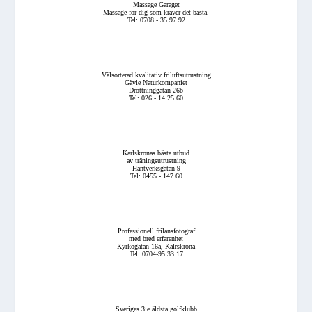
Massage Garaget
Massage för dig som kräver det bästa.
Tel: 0708 - 35 97 92
Välsorterad kvalitativ friluftsutrustning
Gävle Naturkompaniet
Drottninggatan 26b
Tel: 026 - 14 25 60
Karlskronas bästa utbud
av träningsutrustning
Hantverksgatan 9
Tel: 0455 - 147 60
Professionell frilansfotograf
med bred erfarenhet
Kyrkogatan 16a, Kalrskrona
Tel: 0704-95 33 17
Sveriges 3:e äldsta golfklubb