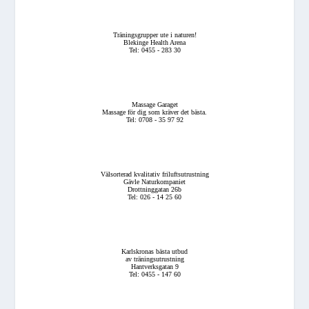
Träningsgrupper ute i naturen!
Blekinge Health Arena
Tel: 0455 - 283 30
Massage Garaget
Massage för dig som kräver det bästa.
Tel: 0708 - 35 97 92
Välsorterad kvalitativ friluftsutrustning
Gävle Naturkompaniet
Drottninggatan 26b
Tel: 026 - 14 25 60
Karlskronas bästa utbud
av träningsutrustning
Hantverksgatan 9
Tel: 0455 - 147 60