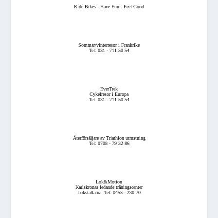
Ride Bikes - Have Fun - Feel Good
Sommar/vinterresor i Frankrike
Tel: 031 - 711 50 54
EverTrek
Cykelresor i Europa
Tel: 031 - 711 50 54
Återförsäljare av Triathlon utrustning
Tel: 0708 - 79 32 86
Lok&Motion
Karlskronas ledande träningscenter
Lokstallarna. Tel: 0455 - 230 70