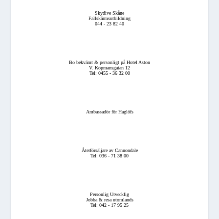
Skydive Skåne
Fallskärmsutbildning
044 - 23 82 40
Bo bekvämt & personligt på Hotel Aston
V. Köpmansgatan 12
Tel: 0455 - 36 32 00
Ambassadör för Haglöfs
Återförsäljare av Cannondale
Tel: 036 - 71 38 00
Personlig Utvecklig
Jobba & resa utomlands
Tel: 042 - 17 95 25