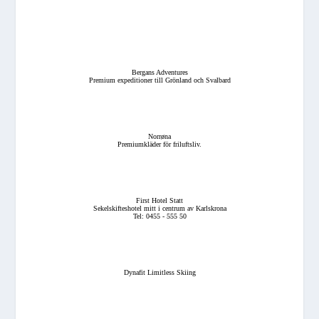
Bergans Adventures
Premium expeditioner till Grönland och Svalbard
Norrøna
Premiumkläder för friluftsliv.
First Hotel Statt
Sekelskifteshotel mitt i centrum av Karlskrona
Tel: 0455 - 555 50
Dynafit Limitless Skiing