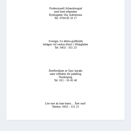
Professionell frilansfotograf
med bred erfarenhet
Kyrkogatan 16a, Kalrskrona
Tel: 0704-95 33 17
Sveriges 3:e äldsta golfklubb
belägen vid vackra Almö i SKärgården
Tel: 0455 - 351 23
Återförsäljare av Epic kayaks
samt tillbehör för paddling
Norrköping
Tel: 011 - 10 45 40
Lite mer än bara bastu... Året runt!
Telefon: 0455 - 151 21