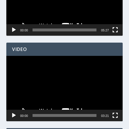
00:00
05:27
VIDEO
Videospelare
00:00
03:21