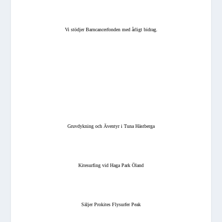
Vi stödjer Barncancerfonden med årligt bidrag.
Gruvdykning och Äventyr i Tuna Hästberga
Kitesurfing vid Haga Park Öland
Säljer Prokites Flysurfer Peak