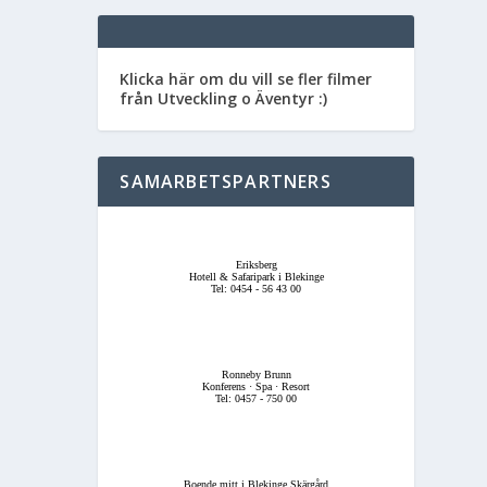
Klicka här om du vill se fler filmer
från Utveckling o Äventyr :)
SAMARBETSPARTNERS
Eriksberg
Hotell & Safaripark i Blekinge
Tel: 0454 - 56 43 00
Ronneby Brunn
Konferens · Spa · Resort
Tel: 0457 - 750 00
Boende mitt i Blekinge Skärgård