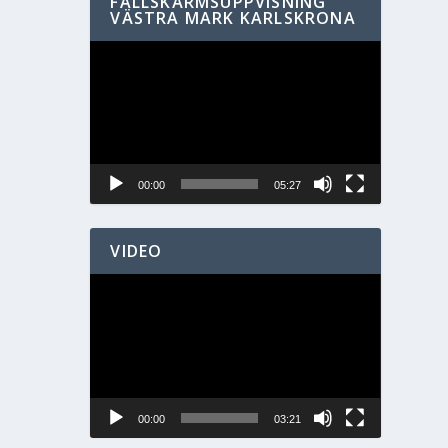
FALLSKÄRMSUPPVISNING
VÄSTRA MARK KARLSKRONA
Videospelare
00:00
05:27
VIDEO
Videospelare
00:00
03:21