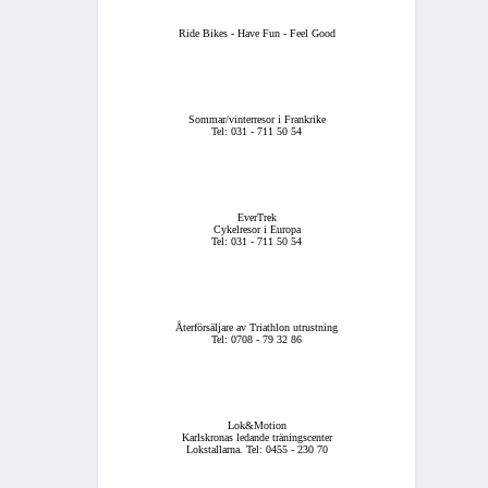
Ride Bikes - Have Fun - Feel Good
Sommar/vinterresor i Frankrike
Tel: 031 - 711 50 54
EverTrek
Cykelresor i Europa
Tel: 031 - 711 50 54
Återförsäljare av Triathlon utrustning
Tel: 0708 - 79 32 86
Lok&Motion
Karlskronas ledande träningscenter
Lokstallarna. Tel: 0455 - 230 70