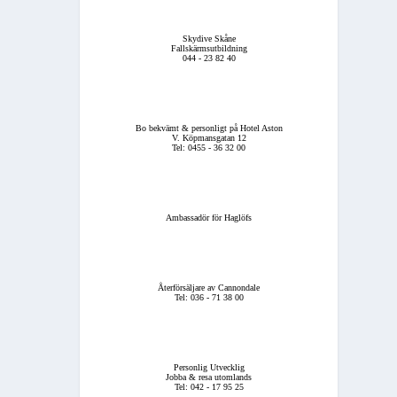
Skydive Skåne
Fallskärmsutbildning
044 - 23 82 40
Bo bekvämt & personligt på Hotel Aston
V. Köpmansgatan 12
Tel: 0455 - 36 32 00
Ambassadör för Haglöfs
Återförsäljare av Cannondale
Tel: 036 - 71 38 00
Personlig Utvecklig
Jobba & resa utomlands
Tel: 042 - 17 95 25