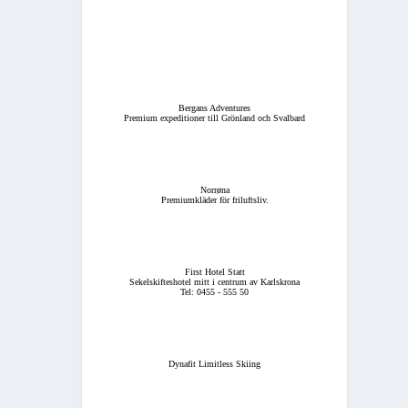
Bergans Adventures
Premium expeditioner till Grönland och Svalbard
Norrøna
Premiumkläder för friluftsliv.
First Hotel Statt
Sekelskifteshotel mitt i centrum av Karlskrona
Tel: 0455 - 555 50
Dynafit Limitless Skiing