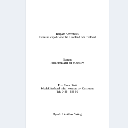
Bergans Adventures
Premium expeditioner till Grönland och Svalbard
Norrøna
Premiumkläder för friluftsliv.
First Hotel Statt
Sekelskifteshotel mitt i centrum av Karlskrona
Tel: 0455 - 555 50
Dynafit Limitless Skiing