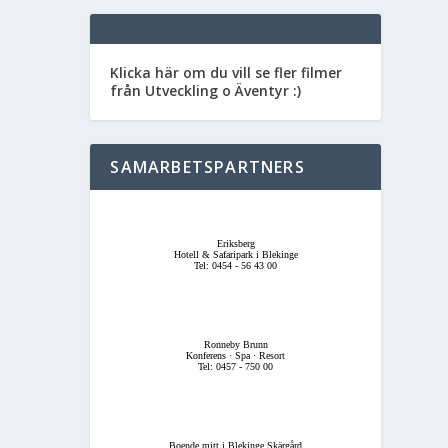
Klicka här om du vill se fler filmer
från Utveckling o Äventyr :)
SAMARBETSPARTNERS
Eriksberg
Hotell & Safaripark i Blekinge
Tel: 0454 - 56 43 00
Ronneby Brunn
Konferens · Spa · Resort
Tel: 0457 - 750 00
Boende mitt i Blekinge Skärgård