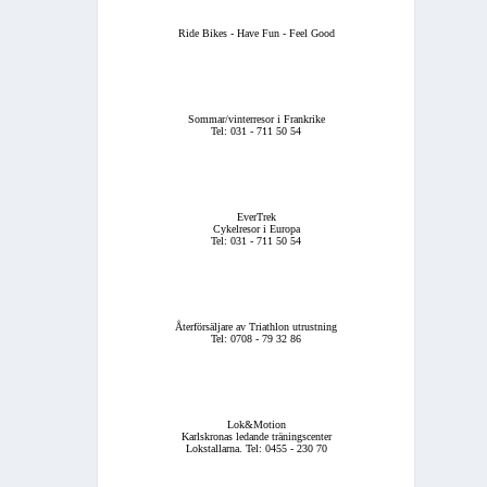
Ride Bikes - Have Fun - Feel Good
Sommar/vinterresor i Frankrike
Tel: 031 - 711 50 54
EverTrek
Cykelresor i Europa
Tel: 031 - 711 50 54
Återförsäljare av Triathlon utrustning
Tel: 0708 - 79 32 86
Lok&Motion
Karlskronas ledande träningscenter
Lokstallarna. Tel: 0455 - 230 70