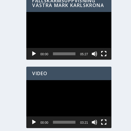
FALLSKÄRMSUPPVISNING
VÄSTRA MARK KARLSKRONA
Videospelare
00:00
05:27
VIDEO
Videospelare
00:00
03:21