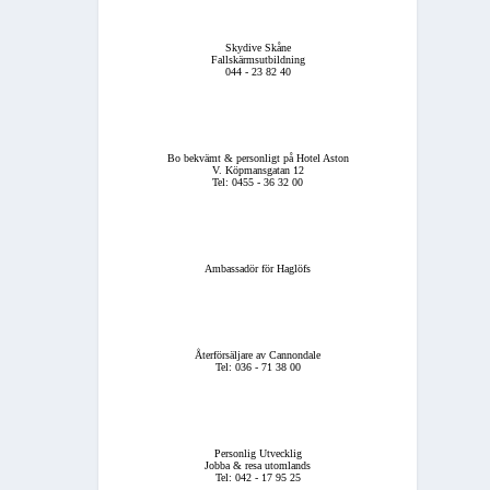
Skydive Skåne
Fallskärmsutbildning
044 - 23 82 40
Bo bekvämt & personligt på Hotel Aston
V. Köpmansgatan 12
Tel: 0455 - 36 32 00
Ambassadör för Haglöfs
Återförsäljare av Cannondale
Tel: 036 - 71 38 00
Personlig Utvecklig
Jobba & resa utomlands
Tel: 042 - 17 95 25