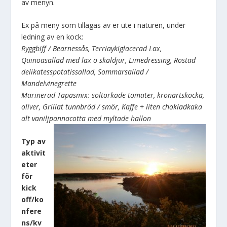
av menyn.
Ex på meny som tillagas av er ute i naturen, under
ledning av en kock:
Ryggbiff / Bearnessås, Terriaykiglacerad Lax,
Quinoasallad med lax o skaldjur, Limedressing, Rostad
delikatesspotatissallad, Sommarsallad /
Mandelvinegrette
Marinerad Tapasmix: soltorkade tomater, kronärtskocka,
oliver, Grillat tunnbröd / smör, Kaffe + liten chokladkaka
alt vaniljpannacotta med myltade hallon
Typ av
aktivit
eter
för
kick
off/ko
nfere
ns/kv