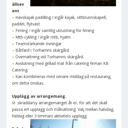
ällsev
ent
.
– Havskajak paddling / ingår kajak, sittbrunnskapell,
paddel, flytväst
– Firning / ingår samtlig utrustning för firning
– Mtb-cykling / ingår mtb, hjälm
– Teamstärkande övningar
– Båtfärd i Torhamns skärgård.
– Övernattning vid Torhamns skärgård.
– Avslutning med grillad mat från catering firman KB
Catering.
– Kan kombineras med senare middag på restaurang,
om detta önskas.
Upplägg av arrangemang.
Vi skräddarsy arrangemanget åt er, för att det skall
passa ert upplägg och målsättning. Välj mellan halvdag,
heldag eller 3 timmars aktivitets upplägg.