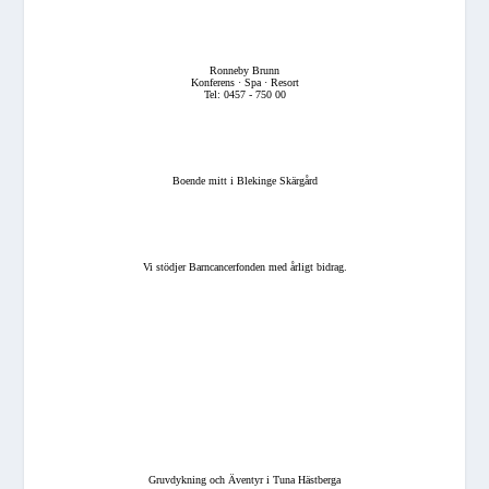
Ronneby Brunn
Konferens · Spa · Resort
Tel: 0457 - 750 00
Boende mitt i Blekinge Skärgård
Vi stödjer Barncancerfonden med årligt bidrag.
Gruvdykning och Äventyr i Tuna Hästberga