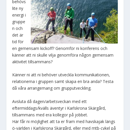
behövs
lite ny
energi i
gruppe
n och
det är
tid för
en gemensam kickoff? Genomför ni konferens och
känner att ni skulle vilja genomföra någon gemensam
aktivitet tillsammans?
Känner ni att ni behöver utveckla kommunikationen,
relationerna i gruppen samt skapa en bra anda? Testa
då våra arrangemang om grupputveckling.
Avsluta då dagen/arbetsveckan med ett
eftermiddags/kvälls äventyr i Karlskrona Skärgård,
tillsammans med era kollegor på jobbet.
Här får ni möjlighet att ta er fram med havskajak längs
ö-världen i Karlskrona Skärgård, eller med mtb-cykel på