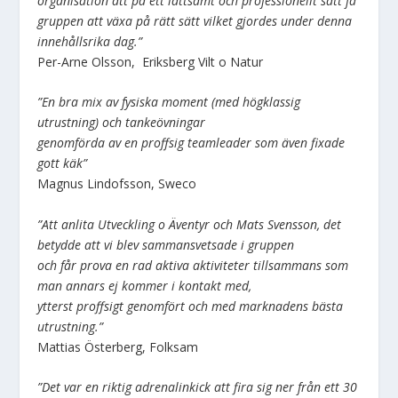
organisation att på ett lättsamt och professionellt sätt få
gruppen att växa på rätt sätt vilket gjordes under denna
innehållsrika dag.”
Per-Arne Olsson, Eriksberg Vilt o Natur
”En bra mix av fysiska moment (med högklassig
utrustning) och tankeövningar
genomförda av en proffsig teamleader som även fixade
gott käk”
Magnus Lindofsson, Sweco
”Att anlita Utveckling o Äventyr och Mats Svensson, det
betydde att vi blev sammansvetsade i gruppen
och får prova en rad aktiva aktiviteter tillsammans som
man annars ej kommer i kontakt med,
ytterst proffsigt genomfört och med marknadens bästa
utrustning.”
Mattias Österberg, Folksam
”Det var en riktig adrenalinkick att fira sig ner från ett 30