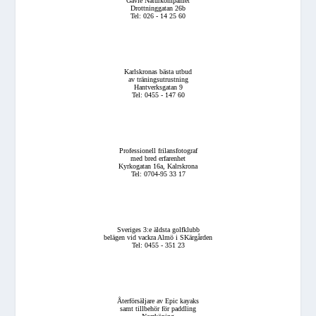
Gävle Naturkompaniet
Drottninggatan 26b
Tel: 026 - 14 25 60
Karlskronas bästa utbud
av träningsutrustning
Hantverksgatan 9
Tel: 0455 - 147 60
Professionell frilansfotograf
med bred erfarenhet
Kyrkogatan 16a, Kalrskrona
Tel: 0704-95 33 17
Sveriges 3:e äldsta golfklubb
belägen vid vackra Almö i SKärgården
Tel: 0455 - 351 23
Återförsäljare av Epic kayaks
samt tillbehör för paddling