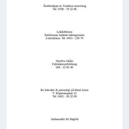
Återförsäljare av Triathlon utrustning
Tel: 0708 - 79 32 86
Lok&Motion
Karlskronas ledande träningscenter
Lokstallarna. Tel: 0455 - 230 70
Skydive Skåne
Fallskärmsutbildning
044 - 23 82 40
Bo bekvämt & personligt på Hotel Aston
V. Köpmansgatan 12
Tel: 0455 - 36 32 00
Ambassadör för Haglöfs