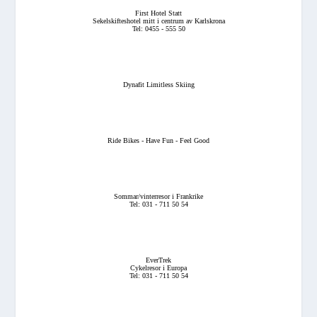
First Hotel Statt
Sekelskifteshotel mitt i centrum av Karlskrona
Tel: 0455 - 555 50
Dynafit Limitless Skiing
Ride Bikes - Have Fun - Feel Good
Sommar/vinterresor i Frankrike
Tel: 031 - 711 50 54
EverTrek
Cykelresor i Europa
Tel: 031 - 711 50 54