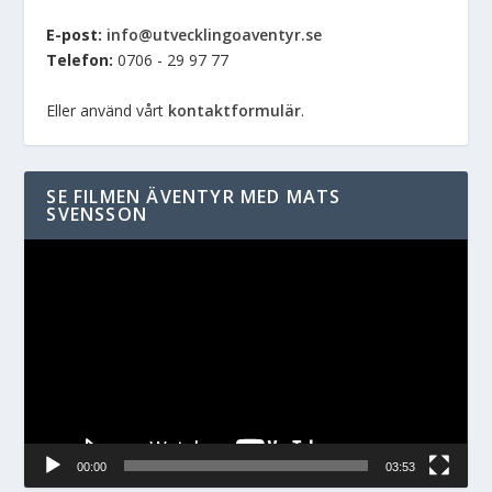
E-post:
info@utvecklingoaventyr.se
Telefon:
0706 - 29 97 77
Eller använd vårt
kontaktformulär
.
SE FILMEN ÄVENTYR MED MATS
SVENSSON
Videospelare
00:00
03:53