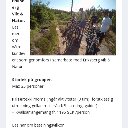
Eriksb
erg
Vilt &
Natur.
Läs
mer
om
våra
kundev
ent som genomförs i samarbete med
Eriksberg Vilt &
Natur.
Storlek på grupper.
Max 25 personer
Priser:
exkl moms (ingår aktiviteter (3 tim), förstklassig
utrustning,grillad mat från KB catering, guider)
– Kvällsarrangemang fr. 1195 SEK /person
Läs här om
betalningsvillkor.