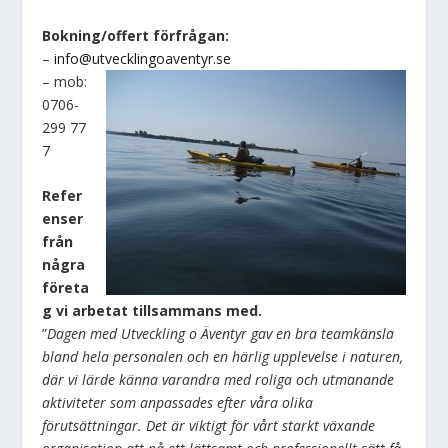
Bokning/offert förfrågan:
–
info@utvecklingoaventyr.se
– mob:
0706-
299 77
7
Refer
enser
från
några
företa
g vi arbetat tillsammans med.
”
Dagen med Utveckling o Äventyr gav en bra teamkänsla
bland hela personalen och en härlig upplevelse i naturen,
där vi lärde känna varandra med roliga och utmanande
aktiviteter som anpassades efter våra olika
förutsättningar. Det är viktigt för vårt starkt växande