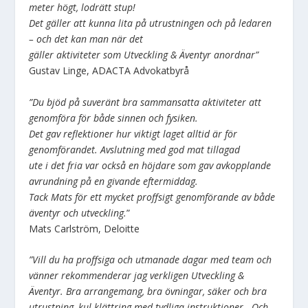
meter högt, lodrätt stup!
Det gäller att kunna lita på utrustningen och på ledaren
– och det kan man när det
gäller aktiviteter som Utveckling & Äventyr anordnar”
Gustav Linge, ADACTA Advokatbyrå
”Du bjöd på suveränt bra sammansatta aktiviteter att
genomföra för både sinnen och fysiken.
Det gav reflektioner hur viktigt laget alltid är för
genomförandet. Avslutning med god mat tillagad
ute i det fria var också en höjdare som gav avkopplande
avrundning på en givande eftermiddag.
Tack Mats för ett mycket proffsigt genomförande av både
äventyr och utveckling.
”
Mats Carlström, Deloitte
”Vill du ha proffsiga och utmanade dagar med team och
vänner rekommenderar jag verkligen Utveckling &
Äventyr. Bra arrangemang, bra övningar, säker och bra
utrustning, kul klättring med tydliga instruktioner. Och