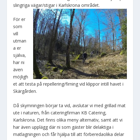
slingriga vägar/stigar i Karlskrona området.
För er
som
vill
utman
a er
själva,
har ni
även
möjligh
et att testa på repellering/firning vid klippor intill havet i
Skärgården.
Då skymningen börjar ta vid, avslutar vi med grillad mat
ute i naturen, från cateringfirman KB Catering,
Karlskrona. Det finns olika meny alternativ, samt att vi
har även upplägg där ni som gäster blir delaktiga i
matlagningen och får hjälpa till att förberedaolika delar