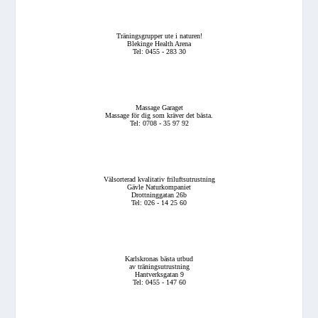
Träningsgrupper ute i naturen!
Blekinge Health Arena
Tel: 0455 - 283 30
Massage Garaget
Massage för dig som kräver det bästa.
Tel: 0708 - 35 97 92
Välsorterad kvalitativ friluftsutrustning
Gävle Naturkompaniet
Drottninggatan 26b
Tel: 026 - 14 25 60
Karlskronas bästa utbud
av träningsutrustning
Hantverksgatan 9
Tel: 0455 - 147 60