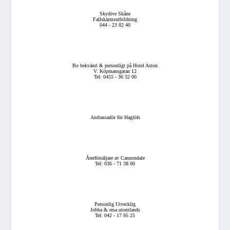
Skydive Skåne
Fallskärmsutbildning
044 - 23 82 40
Bo bekvämt & personligt på Hotel Aston
V. Köpmansgatan 12
Tel: 0455 - 36 32 00
Ambassadör för Haglöfs
Återförsäljare av Cannondale
Tel: 036 - 71 38 00
Personlig Utvecklig
Jobba & resa utomlands
Tel: 042 - 17 95 25