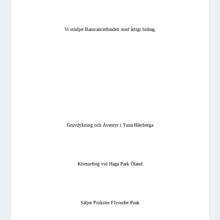
Vi stödjer Barncancerfonden med årligt bidrag.
Gruvdykning och Äventyr i Tuna Hästberga
Kitesurfing vid Haga Park Öland
Säljer Prokites Flysurfer Peak