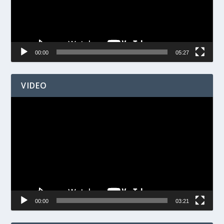
00:00
05:27
VIDEO
Videospelare
00:00
03:21