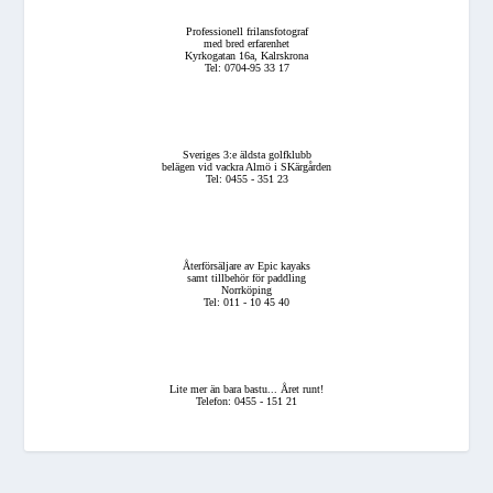
Professionell frilansfotograf
med bred erfarenhet
Kyrkogatan 16a, Kalrskrona
Tel: 0704-95 33 17
Sveriges 3:e äldsta golfklubb
belägen vid vackra Almö i SKärgården
Tel: 0455 - 351 23
Återförsäljare av Epic kayaks
samt tillbehör för paddling
Norrköping
Tel: 011 - 10 45 40
Lite mer än bara bastu... Året runt!
Telefon: 0455 - 151 21