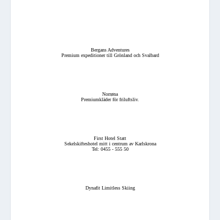
Bergans Adventures
Premium expeditioner till Grönland och Svalbard
Norrøna
Premiumkläder för friluftsliv.
First Hotel Statt
Sekelskifteshotel mitt i centrum av Karlskrona
Tel: 0455 - 555 50
Dynafit Limitless Skiing