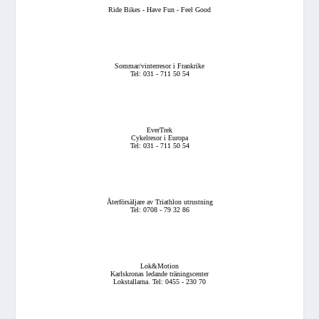
Ride Bikes - Have Fun - Feel Good
Sommar/vinterresor i Frankrike
Tel: 031 - 711 50 54
EverTrek
Cykelresor i Europa
Tel: 031 - 711 50 54
Återförsäljare av Triathlon utrustning
Tel: 0708 - 79 32 86
Lok&Motion
Karlskronas ledande träningscenter
Lokstallarna. Tel: 0455 - 230 70