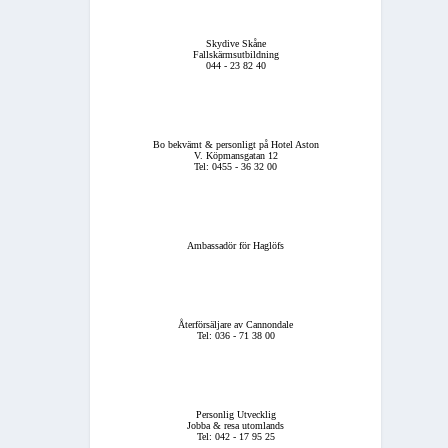
Skydive Skåne
Fallskärmsutbildning
044 - 23 82 40
Bo bekvämt & personligt på Hotel Aston
V. Köpmansgatan 12
Tel: 0455 - 36 32 00
Ambassadör för Haglöfs
Återförsäljare av Cannondale
Tel: 036 - 71 38 00
Personlig Utvecklig
Jobba & resa utomlands
Tel: 042 - 17 95 25