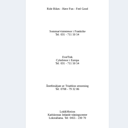
Ride Bikes - Have Fun - Feel Good
Sommar/vinterresor i Frankrike
Tel: 031 - 711 50 54
EverTrek
Cykelresor i Europa
Tel: 031 - 711 50 54
Återförsäljare av Triathlon utrustning
Tel: 0708 - 79 32 86
Lok&Motion
Karlskronas ledande träningscenter
Lokstallarna. Tel: 0455 - 230 70