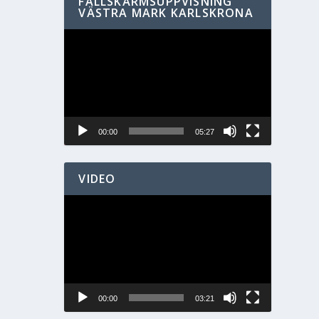
FALLSKÄRMSUPPVISNING
VÄSTRA MARK KARLSKRONA
Videospelare
00:00
05:27
VIDEO
Videospelare
00:00
03:21