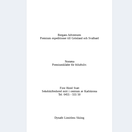
Bergans Adventures
Premium expeditioner till Grönland och Svalbard
Norrøna
Premiumkläder för friluftsliv.
First Hotel Statt
Sekelskifteshotel mitt i centrum av Karlskrona
Tel: 0455 - 555 50
Dynafit Limitless Skiing