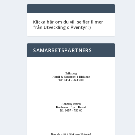
Klicka här om du vill se fler filmer
från Utveckling o Äventyr :)
SAMARBETSPARTNERS
Eriksberg
Hotell & Safaripark i Blekinge
Tel: 0454 - 56 43 00
Ronneby Brunn
Konferens · Spa · Resort
Tel: 0457 - 750 00
Boende mitt i Blekinge Skärgård