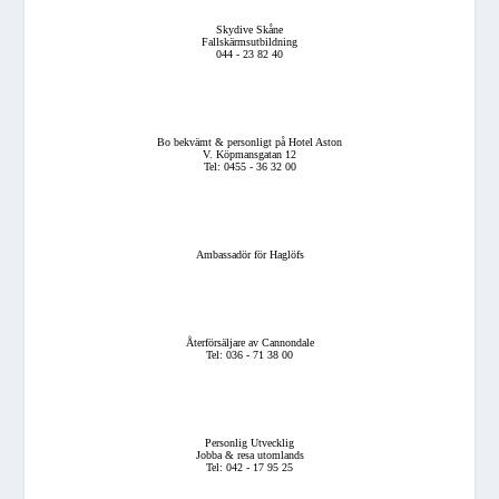
Skydive Skåne
Fallskärmsutbildning
044 - 23 82 40
Bo bekvämt & personligt på Hotel Aston
V. Köpmansgatan 12
Tel: 0455 - 36 32 00
Ambassadör för Haglöfs
Återförsäljare av Cannondale
Tel: 036 - 71 38 00
Personlig Utvecklig
Jobba & resa utomlands
Tel: 042 - 17 95 25