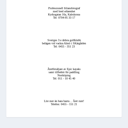
Professionell frilansfotograf
med bred erfarenhet
Kyrkogatan 16a, Kalrskrona
Tel: 0704-95 33 17
Sveriges 3:e äldsta golfklubb
belägen vid vackra Almö i SKärgården
Tel: 0455 - 351 23
Återförsäljare av Epic kayaks
samt tillbehör för paddling
Norrköping
Tel: 011 - 10 45 40
Lite mer än bara bastu... Året runt!
Telefon: 0455 - 151 21