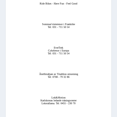
Ride Bikes - Have Fun - Feel Good
Sommar/vinterresor i Frankrike
Tel: 031 - 711 50 54
EverTrek
Cykelresor i Europa
Tel: 031 - 711 50 54
Återförsäljare av Triathlon utrustning
Tel: 0708 - 79 32 86
Lok&Motion
Karlskronas ledande träningscenter
Lokstallarna. Tel: 0455 - 230 70