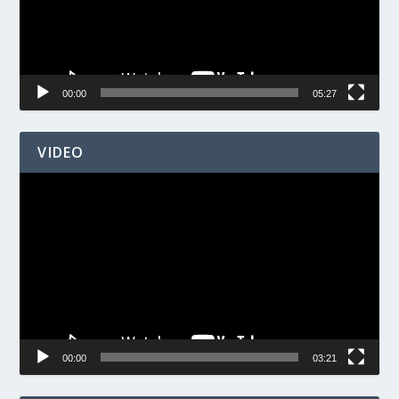
00:00
05:27
VIDEO
Videospelare
00:00
03:21