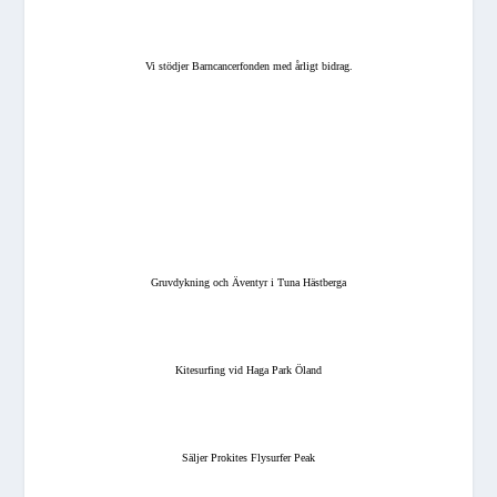
Vi stödjer Barncancerfonden med årligt bidrag.
Gruvdykning och Äventyr i Tuna Hästberga
Kitesurfing vid Haga Park Öland
Säljer Prokites Flysurfer Peak