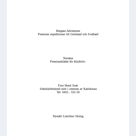
Bergans Adventures
Premium expeditioner till Grönland och Svalbard
Norrøna
Premiumkläder för friluftsliv.
First Hotel Statt
Sekelskifteshotel mitt i centrum av Karlskrona
Tel: 0455 - 555 50
Dynafit Limitless Skiing