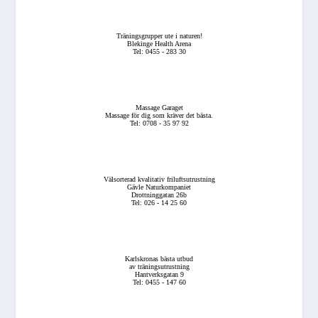
Träningsgrupper ute i naturen!
Blekinge Health Arena
Tel: 0455 - 283 30
Massage Garaget
Massage för dig som kräver det bästa.
Tel: 0708 - 35 97 92
Välsorterad kvalitativ friluftsutrustning
Gävle Naturkompaniet
Drottninggatan 26b
Tel: 026 - 14 25 60
Karlskronas bästa utbud
av träningsutrustning
Hantverksgatan 9
Tel: 0455 - 147 60