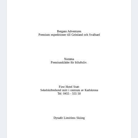
Bergans Adventures
Premium expeditioner till Grönland och Svalbard
Norrøna
Premiumkläder för friluftsliv.
First Hotel Statt
Sekelskifteshotel mitt i centrum av Karlskrona
Tel: 0455 - 555 50
Dynafit Limitless Skiing