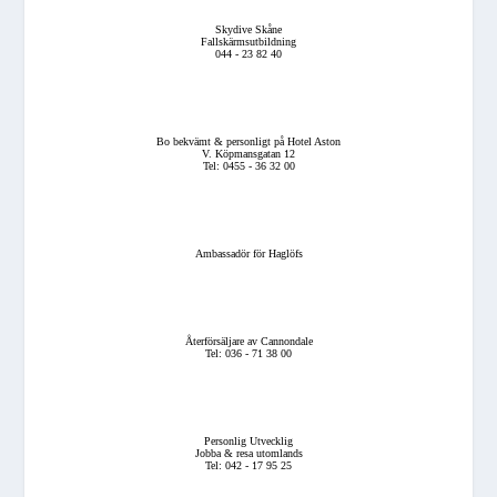
Skydive Skåne
Fallskärmsutbildning
044 - 23 82 40
Bo bekvämt & personligt på Hotel Aston
V. Köpmansgatan 12
Tel: 0455 - 36 32 00
Ambassadör för Haglöfs
Återförsäljare av Cannondale
Tel: 036 - 71 38 00
Personlig Utvecklig
Jobba & resa utomlands
Tel: 042 - 17 95 25