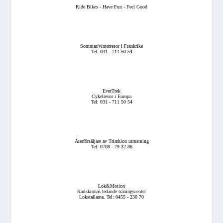
Ride Bikes - Have Fun - Feel Good
Sommar/vinterresor i Frankrike
Tel: 031 - 711 50 54
EverTrek
Cykelresor i Europa
Tel: 031 - 711 50 54
Återförsäljare av Triathlon utrustning
Tel: 0708 - 79 32 86
Lok&Motion
Karlskronas ledande träningscenter
Lokstallarna. Tel: 0455 - 230 70