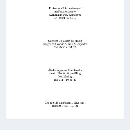
Professionell frilansfotograf
med bred erfarenhet
Kyrkogatan 16a, Kalrskrona
Tel: 0704-95 33 17
Sveriges 3:e äldsta golfklubb
belägen vid vackra Almö i SKärgården
Tel: 0455 - 351 23
Återförsäljare av Epic kayaks
samt tillbehör för paddling
Norrköping
Tel: 011 - 10 45 40
Lite mer än bara bastu... Året runt!
Telefon: 0455 - 151 21