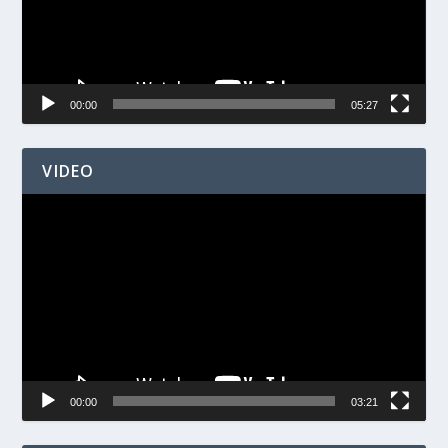
00:00
05:27
VIDEO
Videospelare
00:00
03:21