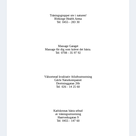
Träningsgrupper ute i naturen!
Blekinge Health Arena
Tel: 0455 - 283 30
Massage Garaget
Massage för dig som kräver det bästa.
Tel: 0708 - 35 97 92
Välsorterad kvalitativ friluftsutrustning
Gävle Naturkompaniet
Drottninggatan 26b
Tel: 026 - 14 25 60
Karlskronas bästa utbud
av träningsutrustning
Hantverksgatan 9
Tel: 0455 - 147 60