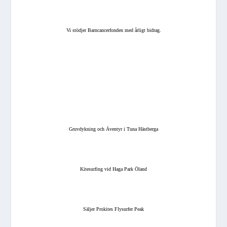
Vi stödjer Barncancerfonden med årligt bidrag.
Gruvdykning och Äventyr i Tuna Hästberga
Kitesurfing vid Haga Park Öland
Säljer Prokites Flysurfer Peak