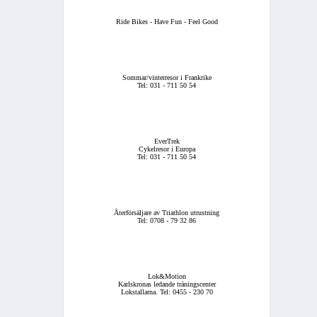
Ride Bikes - Have Fun - Feel Good
Sommar/vinterresor i Frankrike
Tel: 031 - 711 50 54
EverTrek
Cykelresor i Europa
Tel: 031 - 711 50 54
Återförsäljare av Triathlon utrustning
Tel: 0708 - 79 32 86
Lok&Motion
Karlskronas ledande träningscenter
Lokstallarna. Tel: 0455 - 230 70