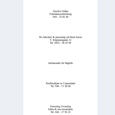
Skydive Skåne
Fallskärmsutbildning
044 - 23 82 40
Bo bekvämt & personligt på Hotel Aston
V. Köpmansgatan 12
Tel: 0455 - 36 32 00
Ambassadör för Haglöfs
Återförsäljare av Cannondale
Tel: 036 - 71 38 00
Personlig Utvecklig
Jobba & resa utomlands
Tel: 042 - 17 95 25