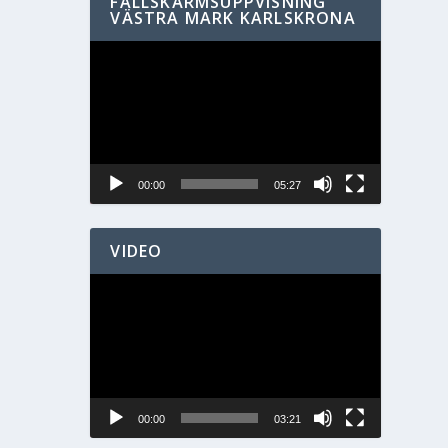
FALLSKÄRMSUPPVISNING
VÄSTRA MARK KARLSKRONA
Videospelare
00:00
05:27
VIDEO
Videospelare
00:00
03:21