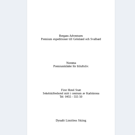
Bergans Adventures
Premium expeditioner till Grönland och Svalbard
Norrøna
Premiumkläder för friluftsliv.
First Hotel Statt
Sekelskifteshotel mitt i centrum av Karlskrona
Tel: 0455 - 555 50
Dynafit Limitless Skiing