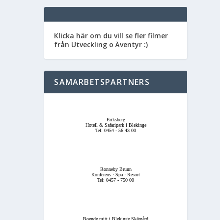
Klicka här om du vill se fler filmer
från Utveckling o Äventyr :)
SAMARBETSPARTNERS
Eriksberg
Hotell & Safaripark i Blekinge
Tel: 0454 - 56 43 00
Ronneby Brunn
Konferens · Spa · Resort
Tel: 0457 - 750 00
Boende mitt i Blekinge Skärgård