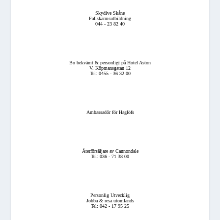
Skydive Skåne
Fallskärmsutbildning
044 - 23 82 40
Bo bekvämt & personligt på Hotel Aston
V. Köpmansgatan 12
Tel: 0455 - 36 32 00
Ambassadör för Haglöfs
Återförsäljare av Cannondale
Tel: 036 - 71 38 00
Personlig Utvecklig
Jobba & resa utomlands
Tel: 042 - 17 95 25