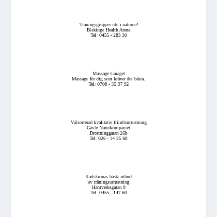
Träningsgrupper ute i naturen!
Blekinge Health Arena
Tel: 0455 - 283 30
Massage Garaget
Massage för dig som kräver det bästa.
Tel: 0708 - 35 97 92
Välsorterad kvalitativ friluftsutrustning
Gävle Naturkompaniet
Drottninggatan 26b
Tel: 026 - 14 25 60
Karlskronas bästa utbud
av träningsutrustning
Hantverksgatan 9
Tel: 0455 - 147 60