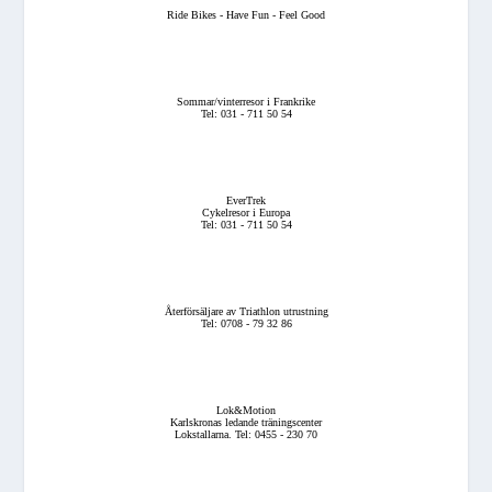
Ride Bikes - Have Fun - Feel Good
Sommar/vinterresor i Frankrike
Tel: 031 - 711 50 54
EverTrek
Cykelresor i Europa
Tel: 031 - 711 50 54
Återförsäljare av Triathlon utrustning
Tel: 0708 - 79 32 86
Lok&Motion
Karlskronas ledande träningscenter
Lokstallarna. Tel: 0455 - 230 70