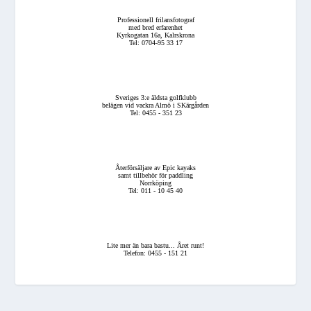
Professionell frilansfotograf
med bred erfarenhet
Kyrkogatan 16a, Kalrskrona
Tel: 0704-95 33 17
Sveriges 3:e äldsta golfklubb
belägen vid vackra Almö i SKärgården
Tel: 0455 - 351 23
Återförsäljare av Epic kayaks
samt tillbehör för paddling
Norrköping
Tel: 011 - 10 45 40
Lite mer än bara bastu... Året runt!
Telefon: 0455 - 151 21