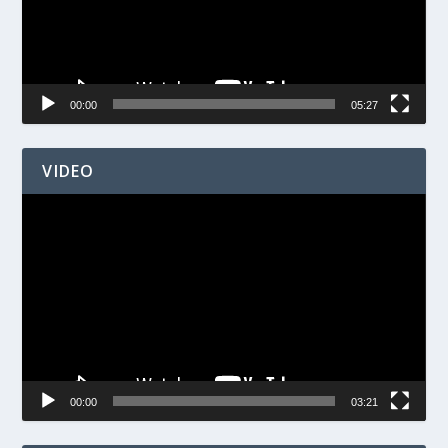
00:00
05:27
VIDEO
Videospelare
00:00
03:21