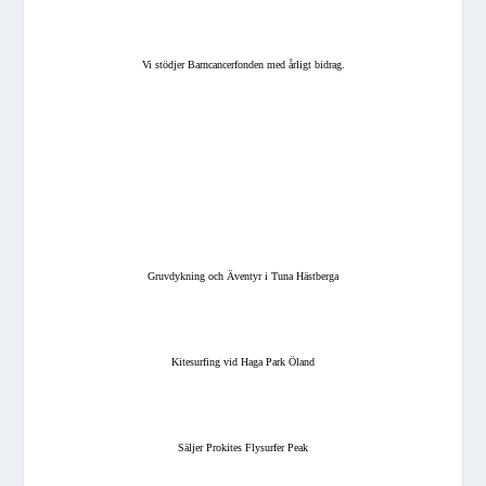
Vi stödjer Barncancerfonden med årligt bidrag.
Gruvdykning och Äventyr i Tuna Hästberga
Kitesurfing vid Haga Park Öland
Säljer Prokites Flysurfer Peak