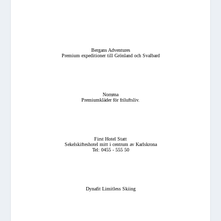
Bergans Adventures
Premium expeditioner till Grönland och Svalbard
Norrøna
Premiumkläder för friluftsliv.
First Hotel Statt
Sekelskifteshotel mitt i centrum av Karlskrona
Tel: 0455 - 555 50
Dynafit Limitless Skiing