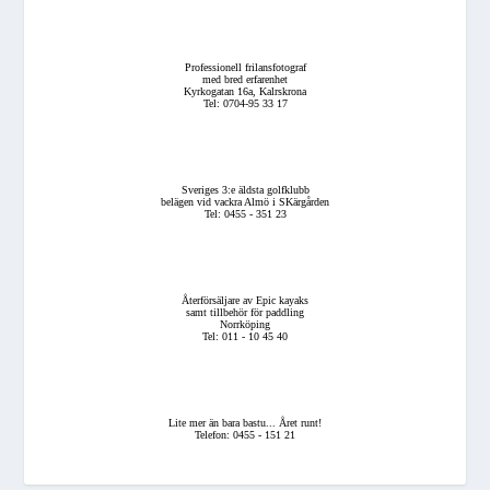
Professionell frilansfotograf
med bred erfarenhet
Kyrkogatan 16a, Kalrskrona
Tel: 0704-95 33 17
Sveriges 3:e äldsta golfklubb
belägen vid vackra Almö i SKärgården
Tel: 0455 - 351 23
Återförsäljare av Epic kayaks
samt tillbehör för paddling
Norrköping
Tel: 011 - 10 45 40
Lite mer än bara bastu... Året runt!
Telefon: 0455 - 151 21