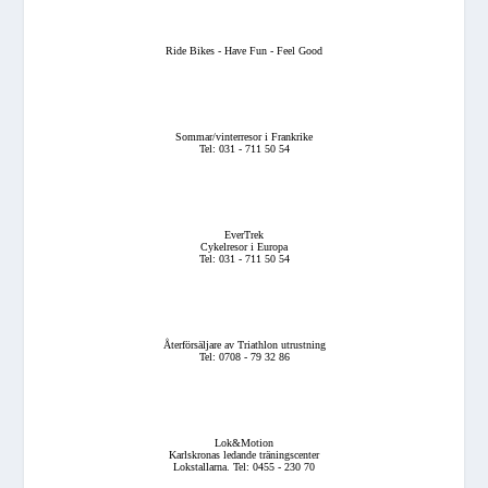
Ride Bikes - Have Fun - Feel Good
Sommar/vinterresor i Frankrike
Tel: 031 - 711 50 54
EverTrek
Cykelresor i Europa
Tel: 031 - 711 50 54
Återförsäljare av Triathlon utrustning
Tel: 0708 - 79 32 86
Lok&Motion
Karlskronas ledande träningscenter
Lokstallarna. Tel: 0455 - 230 70