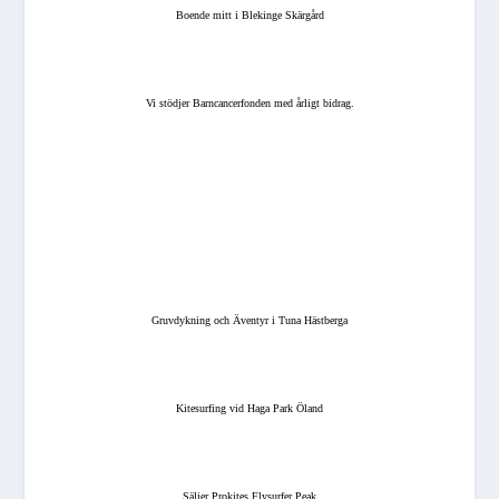
Boende mitt i Blekinge Skärgård
Vi stödjer Barncancerfonden med årligt bidrag.
Gruvdykning och Äventyr i Tuna Hästberga
Kitesurfing vid Haga Park Öland
Säljer Prokites Flysurfer Peak