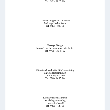
Tel: 042 - 17 95 25
Träningsgrupper ute i naturen!
Blekinge Health Arena
Tel: 0455 - 283 30
Massage Garaget
Massage för dig som kräver det bästa.
Tel: 0708 - 35 97 92
Välsorterad kvalitativ friluftsutrustning
Gävle Naturkompaniet
Drottninggatan 26b
Tel: 026 - 14 25 60
Karlskronas bästa utbud
av träningsutrustning
Hantverksgatan 9
Tel: 0455 - 147 60