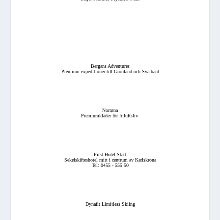
Bergans Adventures
Premium expeditioner till Grönland och Svalbard
Norrøna
Premiumkläder för friluftsliv.
First Hotel Statt
Sekelskifteshotel mitt i centrum av Karlskrona
Tel: 0455 - 555 50
Dynafit Limitless Skiing