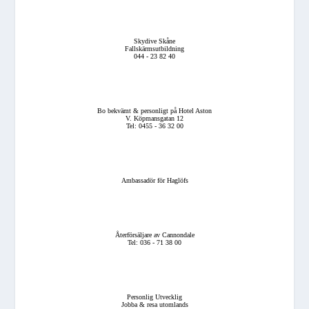
Skydive Skåne
Fallskärmsutbildning
044 - 23 82 40
Bo bekvämt & personligt på Hotel Aston
V. Köpmansgatan 12
Tel: 0455 - 36 32 00
Ambassadör för Haglöfs
Återförsäljare av Cannondale
Tel: 036 - 71 38 00
Personlig Utvecklig
Jobba & resa utomlands