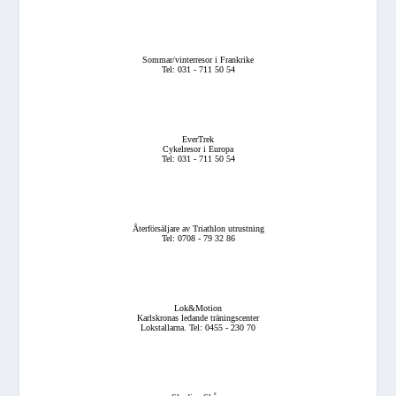
Sommar/vinterresor i Frankrike
Tel: 031 - 711 50 54
EverTrek
Cykelresor i Europa
Tel: 031 - 711 50 54
Återförsäljare av Triathlon utrustning
Tel: 0708 - 79 32 86
Lok&Motion
Karlskronas ledande träningscenter
Lokstallarna. Tel: 0455 - 230 70