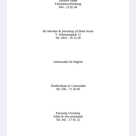
Skydive Skåne
Fallskärmsutbildning
044 - 23 82 40
Bo bekvämt & personligt på Hotel Aston
V. Köpmansgatan 12
Tel: 0455 - 36 32 00
Ambassadör för Haglöfs
Återförsäljare av Cannondale
Tel: 036 - 71 38 00
Personlig Utvecklig
Jobba & resa utomlands
Tel: 042 - 17 95 25