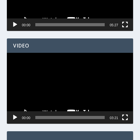
00:00
05:27
VIDEO
Videospelare
00:00
03:21