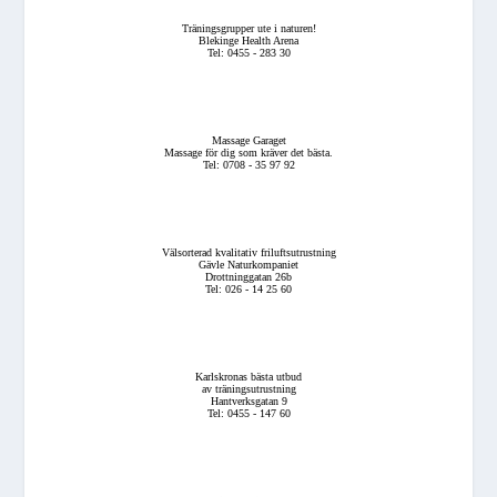
Träningsgrupper ute i naturen!
Blekinge Health Arena
Tel: 0455 - 283 30
Massage Garaget
Massage för dig som kräver det bästa.
Tel: 0708 - 35 97 92
Välsorterad kvalitativ friluftsutrustning
Gävle Naturkompaniet
Drottninggatan 26b
Tel: 026 - 14 25 60
Karlskronas bästa utbud
av träningsutrustning
Hantverksgatan 9
Tel: 0455 - 147 60