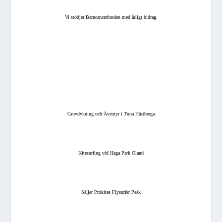
Vi stödjer Barncancerfonden med årligt bidrag.
Gruvdykning och Äventyr i Tuna Hästberga
Kitesurfing vid Haga Park Öland
Säljer Prokites Flysurfer Peak