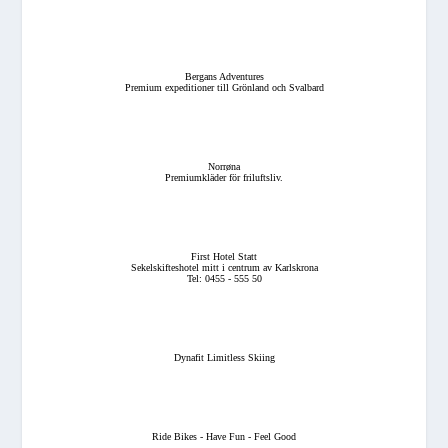
Bergans Adventures
Premium expeditioner till Grönland och Svalbard
Norrøna
Premiumkläder för friluftsliv.
First Hotel Statt
Sekelskifteshotel mitt i centrum av Karlskrona
Tel: 0455 - 555 50
Dynafit Limitless Skiing
Ride Bikes - Have Fun - Feel Good