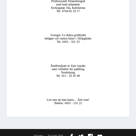
Professionell frilansfotograf
med bred erfarenhet
Kyrkogatan 16a, Kalrskrona
Tel: 0704-95 33 17
Sveriges 3:e äldsta golfklubb
belägen vid vackra Almö i SKärgården
Tel: 0455 - 351 23
Återförsäljare av Epic kayaks
samt tillbehör för paddling
Norrköping
Tel: 011 - 10 45 40
Lite mer än bara bastu... Året runt!
Telefon: 0455 - 151 21
Hem
Kontakt