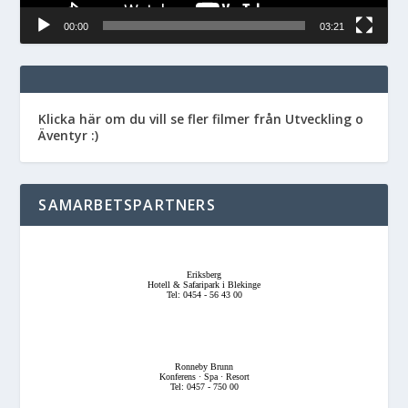
00:00
03:21
Klicka här om du vill se fler filmer från Utveckling o
Äventyr :)
SAMARBETSPARTNERS
Eriksberg
Hotell & Safaripark i Blekinge
Tel: 0454 - 56 43 00
Ronneby Brunn
Konferens · Spa · Resort
Tel: 0457 - 750 00