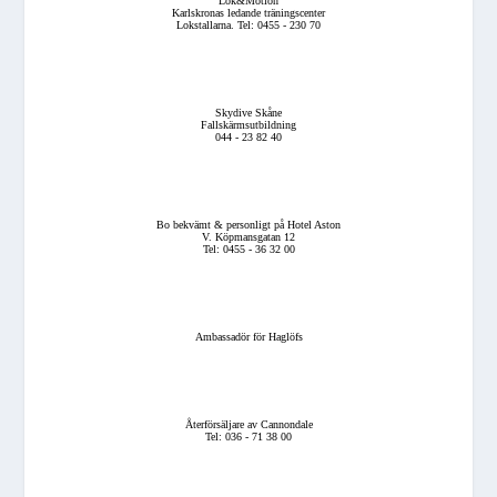
Lok&Motion
Karlskronas ledande träningscenter
Lokstallarna. Tel: 0455 - 230 70
Skydive Skåne
Fallskärmsutbildning
044 - 23 82 40
Bo bekvämt & personligt på Hotel Aston
V. Köpmansgatan 12
Tel: 0455 - 36 32 00
Ambassadör för Haglöfs
Återförsäljare av Cannondale
Tel: 036 - 71 38 00