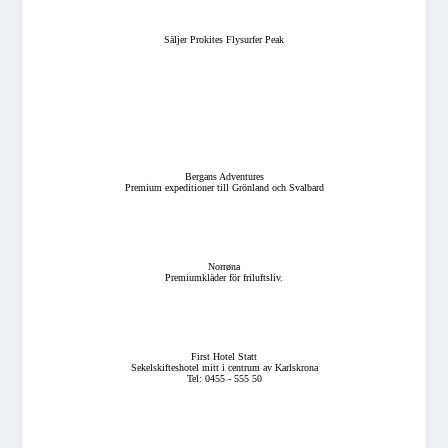
Säljer Prokites Flysurfer Peak
Bergans Adventures
Premium expeditioner till Grönland och Svalbard
Norrøna
Premiumkläder för friluftsliv.
First Hotel Statt
Sekelskifteshotel mitt i centrum av Karlskrona
Tel: 0455 - 555 50