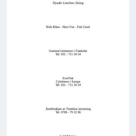
Dynafit Limitless Skiing
Ride Bikes - Have Fun - Feel Good
Sommar/vinterresor i Frankrike
Tel: 031 - 711 50 54
EverTrek
Cykelresor i Europa
Tel: 031 - 711 50 54
Återförsäljare av Triathlon utrustning
Tel: 0708 - 79 32 86