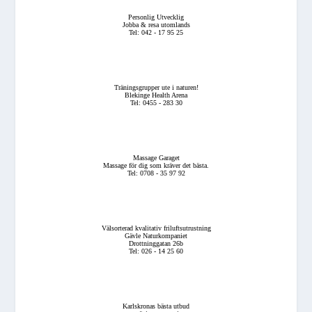
Personlig Utvecklig
Jobba & resa utomlands
Tel: 042 - 17 95 25
Träningsgrupper ute i naturen!
Blekinge Health Arena
Tel: 0455 - 283 30
Massage Garaget
Massage för dig som kräver det bästa.
Tel: 0708 - 35 97 92
Välsorterad kvalitativ friluftsutrustning
Gävle Naturkompaniet
Drottninggatan 26b
Tel: 026 - 14 25 60
Karlskronas bästa utbud