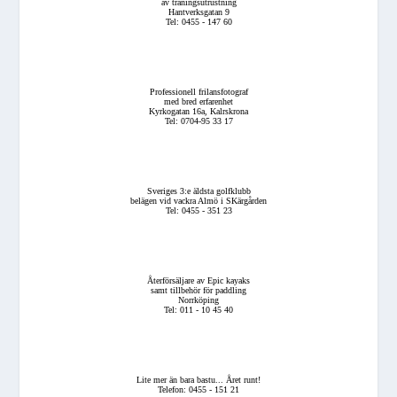
av träningsutrustning
Hantverksgatan 9
Tel: 0455 - 147 60
Professionell frilansfotograf
med bred erfarenhet
Kyrkogatan 16a, Kalrskrona
Tel: 0704-95 33 17
Sveriges 3:e äldsta golfklubb
belägen vid vackra Almö i SKärgården
Tel: 0455 - 351 23
Återförsäljare av Epic kayaks
samt tillbehör för paddling
Norrköping
Tel: 011 - 10 45 40
Lite mer än bara bastu... Året runt!
Telefon: 0455 - 151 21