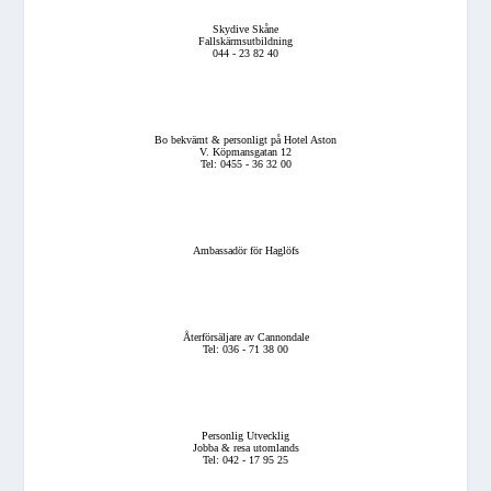
Skydive Skåne
Fallskärmsutbildning
044 - 23 82 40
Bo bekvämt & personligt på Hotel Aston
V. Köpmansgatan 12
Tel: 0455 - 36 32 00
Ambassadör för Haglöfs
Återförsäljare av Cannondale
Tel: 036 - 71 38 00
Personlig Utvecklig
Jobba & resa utomlands
Tel: 042 - 17 95 25