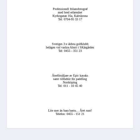
Professionell frilansfotograf
med bred erfarenhet
Kyrkogatan 16a, Kalrskrona
Tel: 0704-95 33 17
Sveriges 3:e äldsta golfklubb
belägen vid vackra Almö i SKärgården
Tel: 0455 - 351 23
Återförsäljare av Epic kayaks
samt tillbehör för paddling
Norrköping
Tel: 011 - 10 45 40
Lite mer än bara bastu... Året runt!
Telefon: 0455 - 151 21