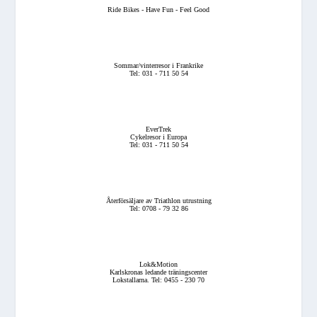
Ride Bikes - Have Fun - Feel Good
Sommar/vinterresor i Frankrike
Tel: 031 - 711 50 54
EverTrek
Cykelresor i Europa
Tel: 031 - 711 50 54
Återförsäljare av Triathlon utrustning
Tel: 0708 - 79 32 86
Lok&Motion
Karlskronas ledande träningscenter
Lokstallarna. Tel: 0455 - 230 70