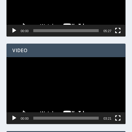
00:00
05:27
VIDEO
Videospelare
00:00
03:21