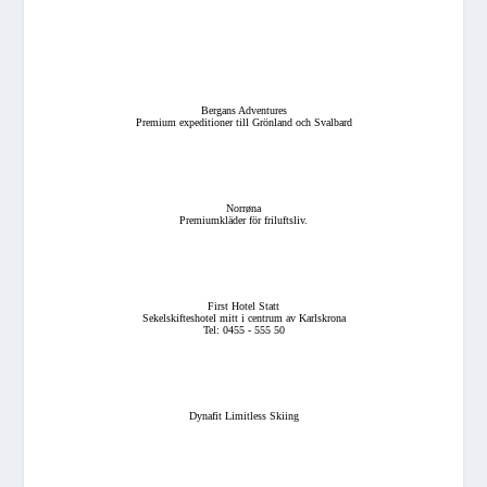
Bergans Adventures
Premium expeditioner till Grönland och Svalbard
Norrøna
Premiumkläder för friluftsliv.
First Hotel Statt
Sekelskifteshotel mitt i centrum av Karlskrona
Tel: 0455 - 555 50
Dynafit Limitless Skiing