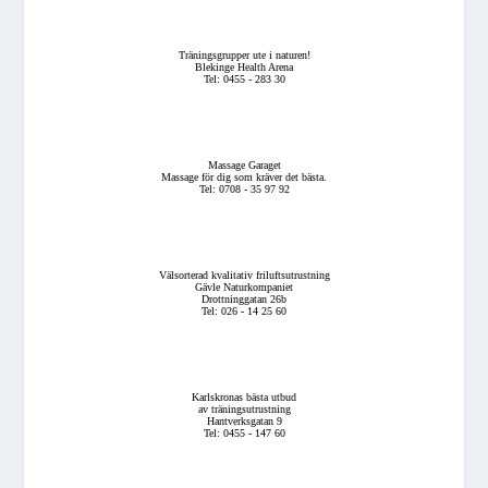
Träningsgrupper ute i naturen!
Blekinge Health Arena
Tel: 0455 - 283 30
Massage Garaget
Massage för dig som kräver det bästa.
Tel: 0708 - 35 97 92
Välsorterad kvalitativ friluftsutrustning
Gävle Naturkompaniet
Drottninggatan 26b
Tel: 026 - 14 25 60
Karlskronas bästa utbud
av träningsutrustning
Hantverksgatan 9
Tel: 0455 - 147 60