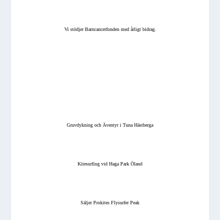
Vi stödjer Barncancerfonden med årligt bidrag.
Gruvdykning och Äventyr i Tuna Hästberga
Kitesurfing vid Haga Park Öland
Säljer Prokites Flysurfer Peak