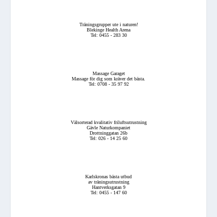
Träningsgrupper ute i naturen!
Blekinge Health Arena
Tel: 0455 - 283 30
Massage Garaget
Massage för dig som kräver det bästa.
Tel: 0708 - 35 97 92
Välsorterad kvalitativ friluftsutrustning
Gävle Naturkompaniet
Drottninggatan 26b
Tel: 026 - 14 25 60
Karlskronas bästa utbud
av träningsutrustning
Hantverksgatan 9
Tel: 0455 - 147 60