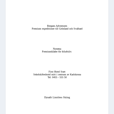
Bergans Adventures
Premium expeditioner till Grönland och Svalbard
Norrøna
Premiumkläder för friluftsliv.
First Hotel Statt
Sekelskifteshotel mitt i centrum av Karlskrona
Tel: 0455 - 555 50
Dynafit Limitless Skiing