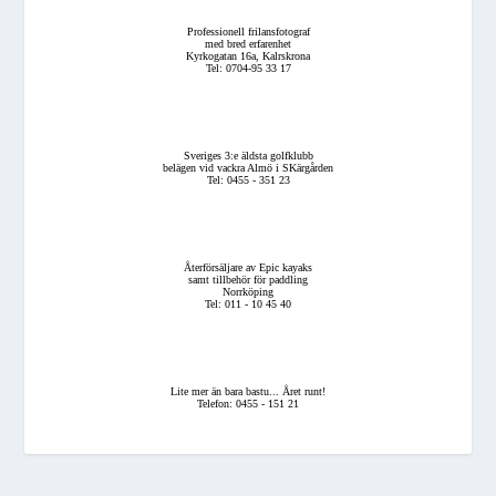
Professionell frilansfotograf
med bred erfarenhet
Kyrkogatan 16a, Kalrskrona
Tel: 0704-95 33 17
Sveriges 3:e äldsta golfklubb
belägen vid vackra Almö i SKärgården
Tel: 0455 - 351 23
Återförsäljare av Epic kayaks
samt tillbehör för paddling
Norrköping
Tel: 011 - 10 45 40
Lite mer än bara bastu... Året runt!
Telefon: 0455 - 151 21