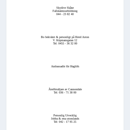
Skydive Skåne
Fallskärmsutbildning
044 - 23 82 40
Bo bekvämt & personligt på Hotel Aston
V. Köpmansgatan 12
Tel: 0455 - 36 32 00
Ambassadör för Haglöfs
Återförsäljare av Cannondale
Tel: 036 - 71 38 00
Personlig Utvecklig
Jobba & resa utomlands
Tel: 042 - 17 95 25