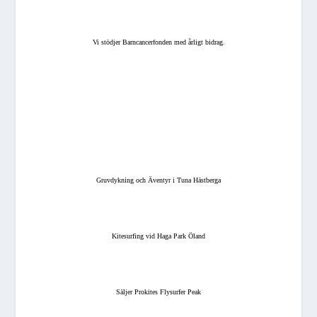
Vi stödjer Barncancerfonden med årligt bidrag.
Gruvdykning och Äventyr i Tuna Hästberga
Kitesurfing vid Haga Park Öland
Säljer Prokites Flysurfer Peak