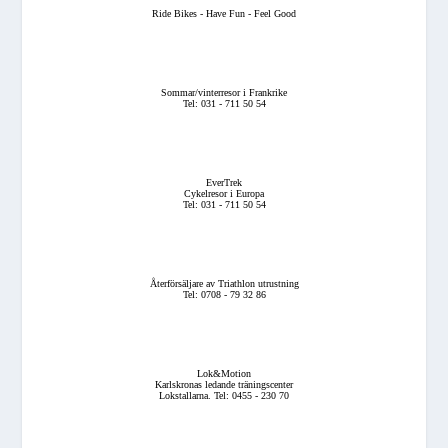
Ride Bikes - Have Fun - Feel Good
Sommar/vinterresor i Frankrike
Tel: 031 - 711 50 54
EverTrek
Cykelresor i Europa
Tel: 031 - 711 50 54
Återförsäljare av Triathlon utrustning
Tel: 0708 - 79 32 86
Lok&Motion
Karlskronas ledande träningscenter
Lokstallarna. Tel: 0455 - 230 70