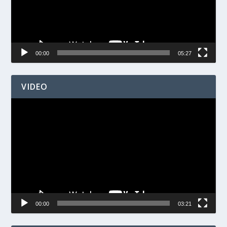
00:00
05:27
VIDEO
Videospelare
00:00
03:21