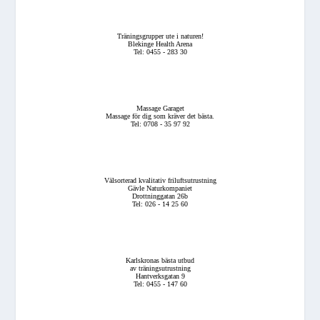
Träningsgrupper ute i naturen!
Blekinge Health Arena
Tel: 0455 - 283 30
Massage Garaget
Massage för dig som kräver det bästa.
Tel: 0708 - 35 97 92
Välsorterad kvalitativ friluftsutrustning
Gävle Naturkompaniet
Drottninggatan 26b
Tel: 026 - 14 25 60
Karlskronas bästa utbud
av träningsutrustning
Hantverksgatan 9
Tel: 0455 - 147 60