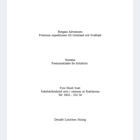
Bergans Adventures
Premium expeditioner till Grönland och Svalbard
Norrøna
Premiumkläder för friluftsliv.
First Hotel Statt
Sekelskifteshotel mitt i centrum av Karlskrona
Tel: 0455 - 555 50
Dynafit Limitless Skiing