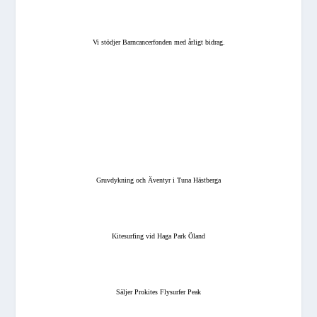
Vi stödjer Barncancerfonden med årligt bidrag.
Gruvdykning och Äventyr i Tuna Hästberga
Kitesurfing vid Haga Park Öland
Säljer Prokites Flysurfer Peak