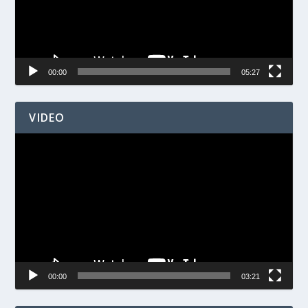
00:00
05:27
VIDEO
Videospelare
00:00
03:21