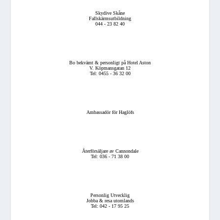
Skydive Skåne
Fallskärmsutbildning
044 - 23 82 40
Bo bekvämt & personligt på Hotel Aston
V. Köpmansgatan 12
Tel: 0455 - 36 32 00
Ambassadör för Haglöfs
Återförsäljare av Cannondale
Tel: 036 - 71 38 00
Personlig Utvecklig
Jobba & resa utomlands
Tel: 042 - 17 95 25