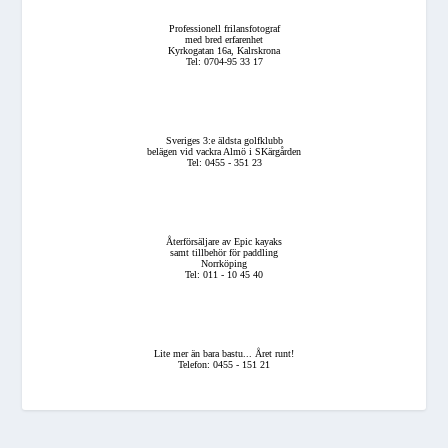
Professionell frilansfotograf
med bred erfarenhet
Kyrkogatan 16a, Kalrskrona
Tel: 0704-95 33 17
Sveriges 3:e äldsta golfklubb
belägen vid vackra Almö i SKärgården
Tel: 0455 - 351 23
Återförsäljare av Epic kayaks
samt tillbehör för paddling
Norrköping
Tel: 011 - 10 45 40
Lite mer än bara bastu... Året runt!
Telefon: 0455 - 151 21