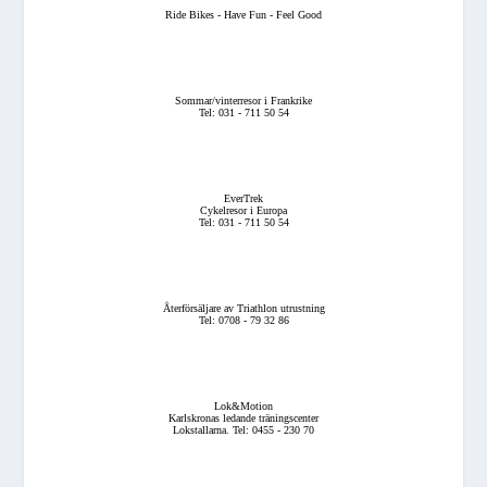
Ride Bikes - Have Fun - Feel Good
Sommar/vinterresor i Frankrike
Tel: 031 - 711 50 54
EverTrek
Cykelresor i Europa
Tel: 031 - 711 50 54
Återförsäljare av Triathlon utrustning
Tel: 0708 - 79 32 86
Lok&Motion
Karlskronas ledande träningscenter
Lokstallarna. Tel: 0455 - 230 70