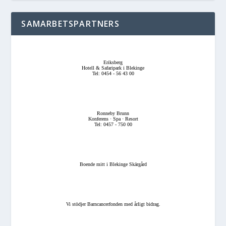
SAMARBETSPARTNERS
Eriksberg
Hotell & Safaripark i Blekinge
Tel: 0454 - 56 43 00
Ronneby Brunn
Konferens · Spa · Resort
Tel: 0457 - 750 00
Boende mitt i Blekinge Skärgård
Vi stödjer Barncancerfonden med årligt bidrag.