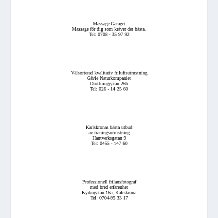
Massage Garaget
Massage för dig som kräver det bästa.
Tel: 0708 - 35 97 92
Välsorterad kvalitativ friluftsutrustning
Gävle Naturkompaniet
Drottninggatan 26b
Tel: 026 - 14 25 60
Karlskronas bästa utbud
av träningsutrustning
Hantverksgatan 9
Tel: 0455 - 147 60
Professionell frilansfotograf
med bred erfarenhet
Kyrkogatan 16a, Kalrskrona
Tel: 0704-95 33 17