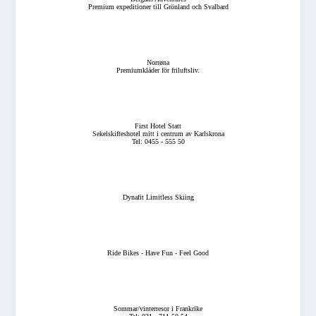
Premium expeditioner till Grönland och Svalbard
Norrøna
Premiumkläder för friluftsliv.
First Hotel Statt
Sekelskifteshotel mitt i centrum av Karlskrona
Tel: 0455 - 555 50
Dynafit Limitless Skiing
Ride Bikes - Have Fun - Feel Good
Sommar/vinterresor i Frankrike