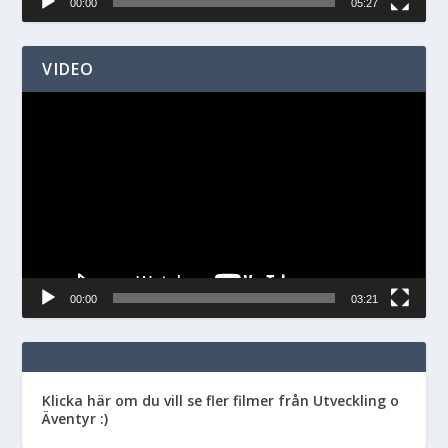
00:00
05:27
VIDEO
Videospelare
00:00
03:21
Klicka här om du vill se fler filmer från Utveckling o
Äventyr :)