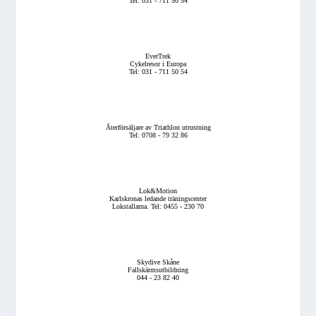
Tel: 031 - 711 50 54
EverTrek
Cykelresor i Europa
Tel: 031 - 711 50 54
Återförsäljare av Triathlon utrustning
Tel: 0708 - 79 32 86
Lok&Motion
Karlskronas ledande träningscenter
Lokstallarna. Tel: 0455 - 230 70
Skydive Skåne
Fallskärmsutbildning
044 - 23 82 40