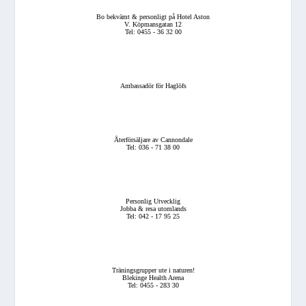
Bo bekvämt & personligt på Hotel Aston
V. Köpmansgatan 12
Tel: 0455 - 36 32 00
Ambassadör för Haglöfs
Återförsäljare av Cannondale
Tel: 036 - 71 38 00
Personlig Utvecklig
Jobba & resa utomlands
Tel: 042 - 17 95 25
Träningsgrupper ute i naturen!
Blekinge Health Arena
Tel: 0455 - 283 30