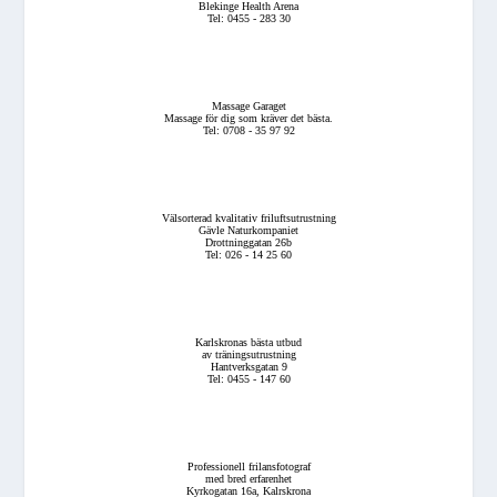
Blekinge Health Arena
Tel: 0455 - 283 30
Massage Garaget
Massage för dig som kräver det bästa.
Tel: 0708 - 35 97 92
Välsorterad kvalitativ friluftsutrustning
Gävle Naturkompaniet
Drottninggatan 26b
Tel: 026 - 14 25 60
Karlskronas bästa utbud
av träningsutrustning
Hantverksgatan 9
Tel: 0455 - 147 60
Professionell frilansfotograf
med bred erfarenhet
Kyrkogatan 16a, Kalrskrona