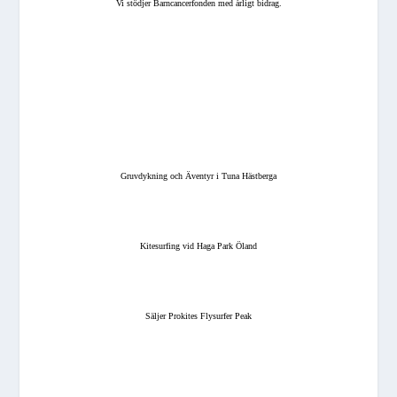
Vi stödjer Barncancerfonden med årligt bidrag.
Gruvdykning och Äventyr i Tuna Hästberga
Kitesurfing vid Haga Park Öland
Säljer Prokites Flysurfer Peak