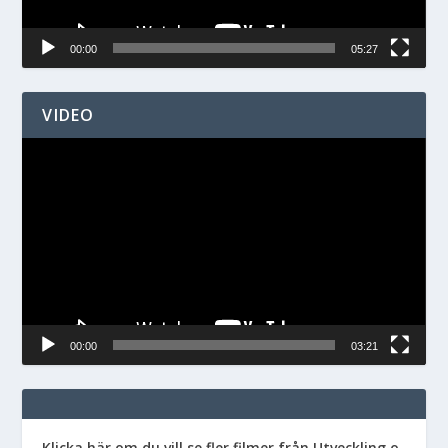
00:00
05:27
VIDEO
Videospelare
00:00
03:21
Klicka här om du vill se fler filmer från Utveckling o