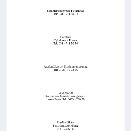
Sommar/vinterresor i Frankrike
Tel: 031 - 711 50 54
EverTrek
Cykelresor i Europa
Tel: 031 - 711 50 54
Återförsäljare av Triathlon utrustning
Tel: 0708 - 79 32 86
Lok&Motion
Karlskronas ledande träningscenter
Lokstallarna. Tel: 0455 - 230 70
Skydive Skåne
Fallskärmsutbildning
044 - 23 82 40