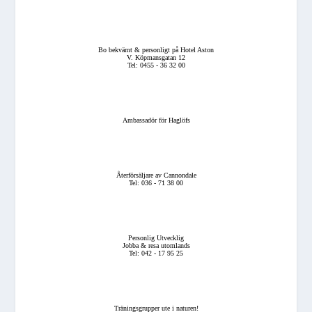
Bo bekvämt & personligt på Hotel Aston
V. Köpmansgatan 12
Tel: 0455 - 36 32 00
Ambassadör för Haglöfs
Återförsäljare av Cannondale
Tel: 036 - 71 38 00
Personlig Utvecklig
Jobba & resa utomlands
Tel: 042 - 17 95 25
Träningsgrupper ute i naturen!