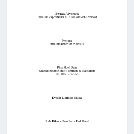
Bergans Adventures
Premium expeditioner till Grönland och Svalbard
Norrøna
Premiumkläder för friluftsliv.
First Hotel Statt
Sekelskifteshotel mitt i centrum av Karlskrona
Tel: 0455 - 555 50
Dynafit Limitless Skiing
Ride Bikes - Have Fun - Feel Good