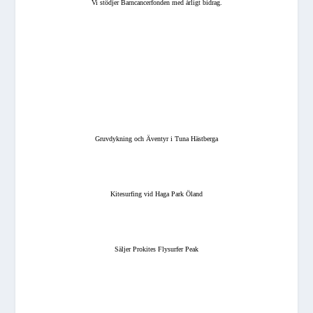
Vi stödjer Barncancerfonden med årligt bidrag.
Gruvdykning och Äventyr i Tuna Hästberga
Kitesurfing vid Haga Park Öland
Säljer Prokites Flysurfer Peak