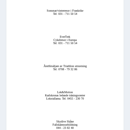
Sommar/vinterresor i Frankrike
Tel: 031 - 711 50 54
EverTrek
Cykelresor i Europa
Tel: 031 - 711 50 54
Återförsäljare av Triathlon utrustning
Tel: 0708 - 79 32 86
Lok&Motion
Karlskronas ledande träningscenter
Lokstallarna. Tel: 0455 - 230 70
Skydive Skåne
Fallskärmsutbildning
044 - 23 82 40