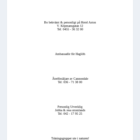
Bo bekvämt & personligt på Hotel Aston
V. Köpmansgatan 12
Tel: 0455 - 36 32 00
Ambassadör för Haglöfs
Återförsäljare av Cannondale
Tel: 036 - 71 38 00
Personlig Utvecklig
Jobba & resa utomlands
Tel: 042 - 17 95 25
Träningsgrupper ute i naturen!