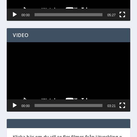
00:00
05:27
VIDEO
Videospelare
00:00
03:21
Klicka här om du vill se fler filmer från Utveckling o