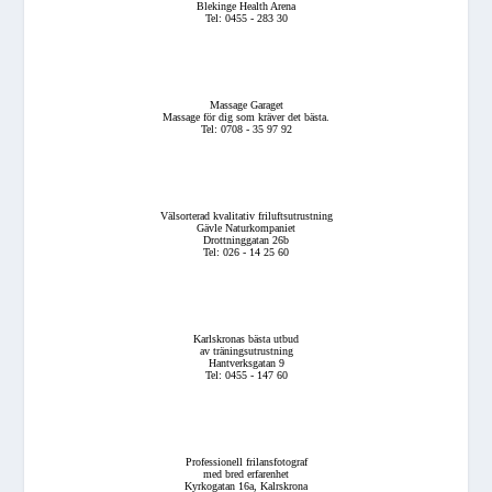
Blekinge Health Arena
Tel: 0455 - 283 30
Massage Garaget
Massage för dig som kräver det bästa.
Tel: 0708 - 35 97 92
Välsorterad kvalitativ friluftsutrustning
Gävle Naturkompaniet
Drottninggatan 26b
Tel: 026 - 14 25 60
Karlskronas bästa utbud
av träningsutrustning
Hantverksgatan 9
Tel: 0455 - 147 60
Professionell frilansfotograf
med bred erfarenhet
Kyrkogatan 16a, Kalrskrona