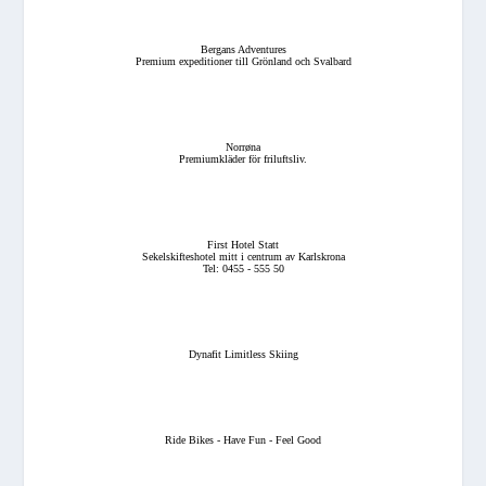
Bergans Adventures
Premium expeditioner till Grönland och Svalbard
Norrøna
Premiumkläder för friluftsliv.
First Hotel Statt
Sekelskifteshotel mitt i centrum av Karlskrona
Tel: 0455 - 555 50
Dynafit Limitless Skiing
Ride Bikes - Have Fun - Feel Good