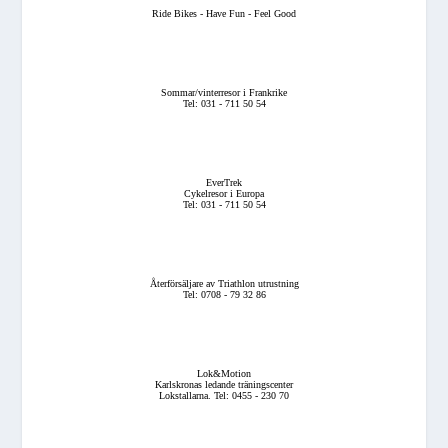
Ride Bikes - Have Fun - Feel Good
Sommar/vinterresor i Frankrike
Tel: 031 - 711 50 54
EverTrek
Cykelresor i Europa
Tel: 031 - 711 50 54
Återförsäljare av Triathlon utrustning
Tel: 0708 - 79 32 86
Lok&Motion
Karlskronas ledande träningscenter
Lokstallarna. Tel: 0455 - 230 70