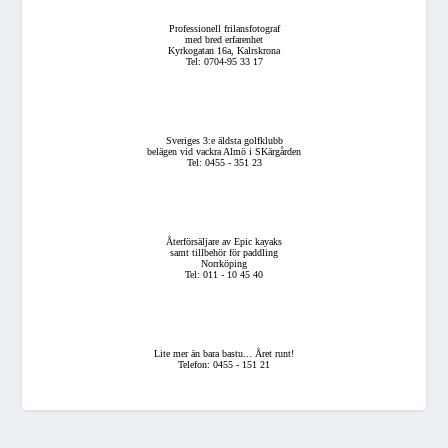
Professionell frilansfotograf
med bred erfarenhet
Kyrkogatan 16a, Kalrskrona
Tel: 0704-95 33 17
Sveriges 3:e äldsta golfklubb
belägen vid vackra Almö i SKärgården
Tel: 0455 - 351 23
Återförsäljare av Epic kayaks
samt tillbehör för paddling
Norrköping
Tel: 011 - 10 45 40
Lite mer än bara bastu... Året runt!
Telefon: 0455 - 151 21