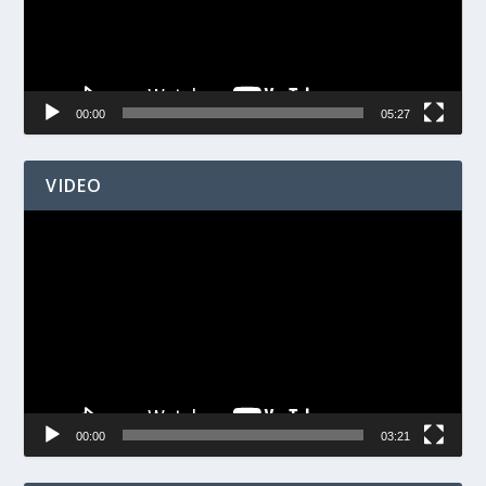
00:00
05:27
VIDEO
Videospelare
00:00
03:21