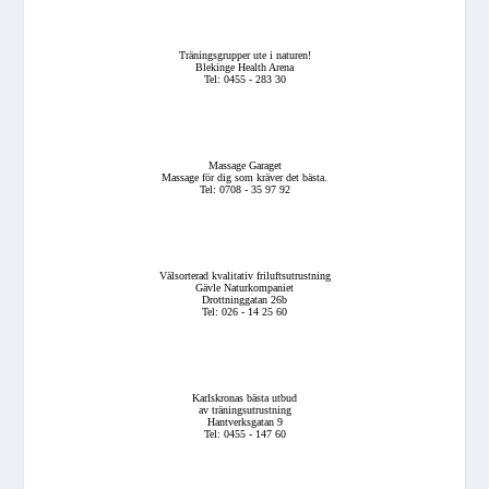
Träningsgrupper ute i naturen!
Blekinge Health Arena
Tel: 0455 - 283 30
Massage Garaget
Massage för dig som kräver det bästa.
Tel: 0708 - 35 97 92
Välsorterad kvalitativ friluftsutrustning
Gävle Naturkompaniet
Drottninggatan 26b
Tel: 026 - 14 25 60
Karlskronas bästa utbud
av träningsutrustning
Hantverksgatan 9
Tel: 0455 - 147 60