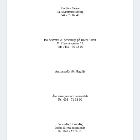
Skydive Skåne
Fallskärmsutbildning
044 - 23 82 40
Bo bekvämt & personligt på Hotel Aston
V. Köpmansgatan 12
Tel: 0455 - 36 32 00
Ambassadör för Haglöfs
Återförsäljare av Cannondale
Tel: 036 - 71 38 00
Personlig Utvecklig
Jobba & resa utomlands
Tel: 042 - 17 95 25