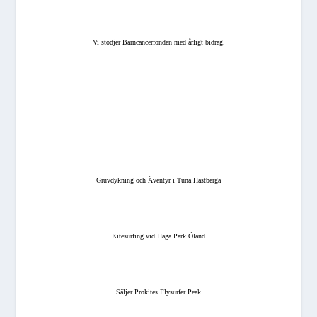
Vi stödjer Barncancerfonden med årligt bidrag.
Gruvdykning och Äventyr i Tuna Hästberga
Kitesurfing vid Haga Park Öland
Säljer Prokites Flysurfer Peak