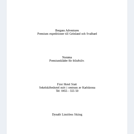
Bergans Adventures
Premium expeditioner till Grönland och Svalbard
Norrøna
Premiumkläder för friluftsliv.
First Hotel Statt
Sekelskifteshotel mitt i centrum av Karlskrona
Tel: 0455 - 555 50
Dynafit Limitless Skiing