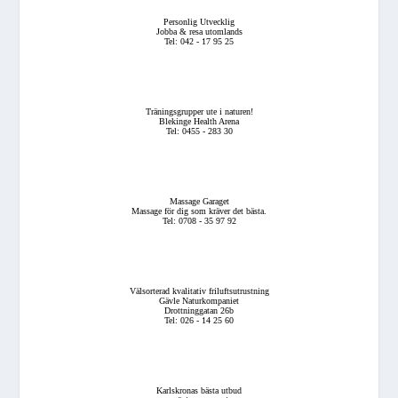
Personlig Utvecklig
Jobba & resa utomlands
Tel: 042 - 17 95 25
Träningsgrupper ute i naturen!
Blekinge Health Arena
Tel: 0455 - 283 30
Massage Garaget
Massage för dig som kräver det bästa.
Tel: 0708 - 35 97 92
Välsorterad kvalitativ friluftsutrustning
Gävle Naturkompaniet
Drottninggatan 26b
Tel: 026 - 14 25 60
Karlskronas bästa utbud