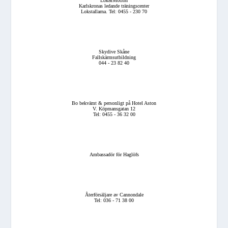
Lok&Motion
Karlskronas ledande träningscenter
Lokstallarna. Tel: 0455 - 230 70
Skydive Skåne
Fallskärmsutbildning
044 - 23 82 40
Bo bekvämt & personligt på Hotel Aston
V. Köpmansgatan 12
Tel: 0455 - 36 32 00
Ambassadör för Haglöfs
Återförsäljare av Cannondale
Tel: 036 - 71 38 00