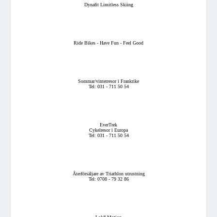
Dynafit Limitless Skiing
Ride Bikes - Have Fun - Feel Good
Sommar/vinterresor i Frankrike
Tel: 031 - 711 50 54
EverTrek
Cykelresor i Europa
Tel: 031 - 711 50 54
Återförsäljare av Triathlon utrustning
Tel: 0708 - 79 32 86