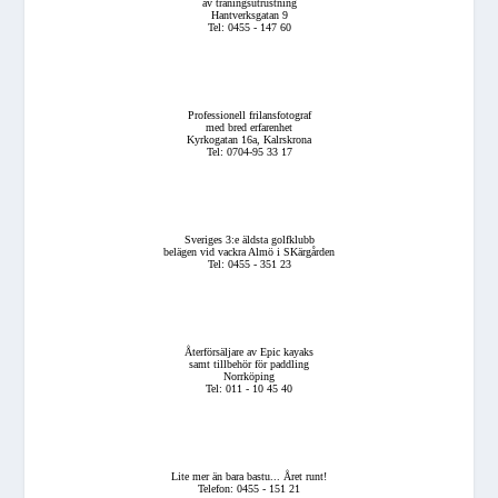
av träningsutrustning
Hantverksgatan 9
Tel: 0455 - 147 60
Professionell frilansfotograf
med bred erfarenhet
Kyrkogatan 16a, Kalrskrona
Tel: 0704-95 33 17
Sveriges 3:e äldsta golfklubb
belägen vid vackra Almö i SKärgården
Tel: 0455 - 351 23
Återförsäljare av Epic kayaks
samt tillbehör för paddling
Norrköping
Tel: 011 - 10 45 40
Lite mer än bara bastu... Året runt!
Telefon: 0455 - 151 21