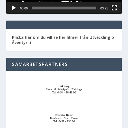
00:00
03:21
Klicka här om du vill se fler filmer från Utveckling o
Äventyr :)
SAMARBETSPARTNERS
Eriksberg
Hotell & Safaripark i Blekinge
Tel: 0454 - 56 43 00
Ronneby Brunn
Konferens · Spa · Resort
Tel: 0457 - 750 00