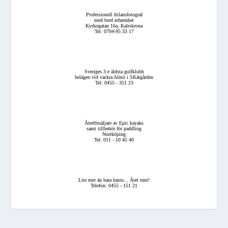
Professionell frilansfotograf
med bred erfarenhet
Kyrkogatan 16a, Kalrskrona
Tel: 0704-95 33 17
Sveriges 3:e äldsta golfklubb
belägen vid vackra Almö i SKärgården
Tel: 0455 - 351 23
Återförsäljare av Epic kayaks
samt tillbehör för paddling
Norrköping
Tel: 011 - 10 45 40
Lite mer än bara bastu... Året runt!
Telefon: 0455 - 151 21