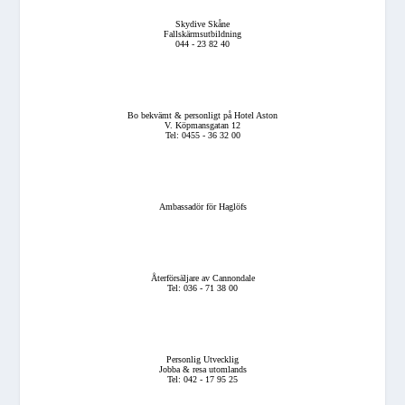
Skydive Skåne
Fallskärmsutbildning
044 - 23 82 40
Bo bekvämt & personligt på Hotel Aston
V. Köpmansgatan 12
Tel: 0455 - 36 32 00
Ambassadör för Haglöfs
Återförsäljare av Cannondale
Tel: 036 - 71 38 00
Personlig Utvecklig
Jobba & resa utomlands
Tel: 042 - 17 95 25