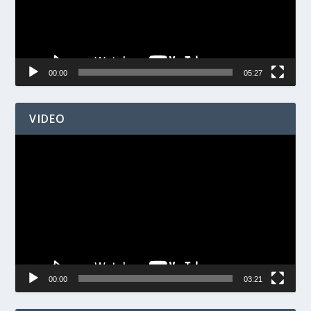
00:00
05:27
VIDEO
Videospelare
00:00
03:21