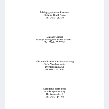
Träningsgrupper ute i naturen!
Blekinge Health Arena
Tel: 0455 - 283 30
Massage Garaget
Massage för dig som kräver det bästa.
Tel: 0708 - 35 97 92
Välsorterad kvalitativ friluftsutrustning
Gävle Naturkompaniet
Drottninggatan 26b
Tel: 026 - 14 25 60
Karlskronas bästa utbud
av träningsutrustning
Hantverksgatan 9
Tel: 0455 - 147 60