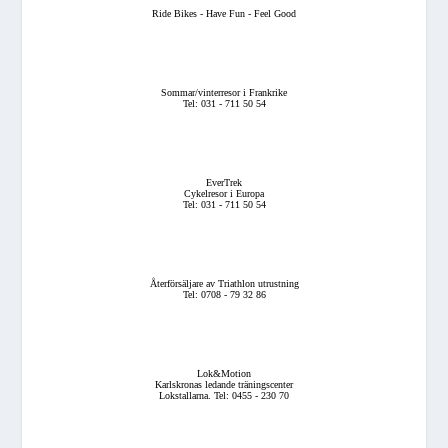
Ride Bikes - Have Fun - Feel Good
Sommar/vinterresor i Frankrike
Tel: 031 - 711 50 54
EverTrek
Cykelresor i Europa
Tel: 031 - 711 50 54
Återförsäljare av Triathlon utrustning
Tel: 0708 - 79 32 86
Lok&Motion
Karlskronas ledande träningscenter
Lokstallarna. Tel: 0455 - 230 70