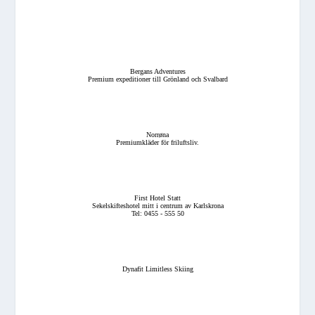
Bergans Adventures
Premium expeditioner till Grönland och Svalbard
Norrøna
Premiumkläder för friluftsliv.
First Hotel Statt
Sekelskifteshotel mitt i centrum av Karlskrona
Tel: 0455 - 555 50
Dynafit Limitless Skiing