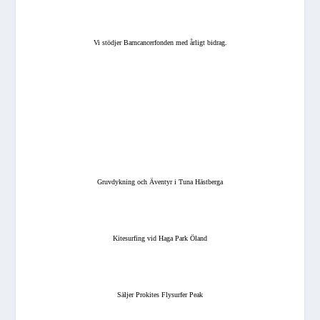
Vi stödjer Barncancerfonden med årligt bidrag.
Gruvdykning och Äventyr i Tuna Hästberga
Kitesurfing vid Haga Park Öland
Säljer Prokites Flysurfer Peak