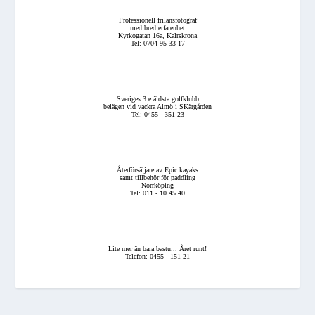
Professionell frilansfotograf
med bred erfarenhet
Kyrkogatan 16a, Kalrskrona
Tel: 0704-95 33 17
Sveriges 3:e äldsta golfklubb
belägen vid vackra Almö i SKärgården
Tel: 0455 - 351 23
Återförsäljare av Epic kayaks
samt tillbehör för paddling
Norrköping
Tel: 011 - 10 45 40
Lite mer än bara bastu... Året runt!
Telefon: 0455 - 151 21