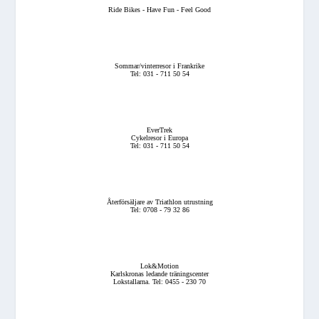
Ride Bikes - Have Fun - Feel Good
Sommar/vinterresor i Frankrike
Tel: 031 - 711 50 54
EverTrek
Cykelresor i Europa
Tel: 031 - 711 50 54
Återförsäljare av Triathlon utrustning
Tel: 0708 - 79 32 86
Lok&Motion
Karlskronas ledande träningscenter
Lokstallarna. Tel: 0455 - 230 70