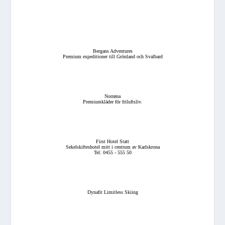
Bergans Adventures
Premium expeditioner till Grönland och Svalbard
Norrøna
Premiumkläder för friluftsliv.
First Hotel Statt
Sekelskifteshotel mitt i centrum av Karlskrona
Tel: 0455 - 555 50
Dynafit Limitless Skiing