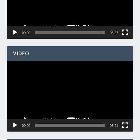
00:00
05:27
VIDEO
Videospelare
00:00
03:21