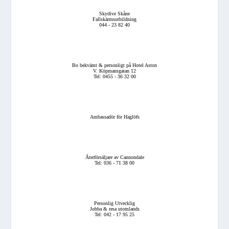
Skydive Skåne
Fallskärmsutbildning
044 - 23 82 40
Bo bekvämt & personligt på Hotel Aston
V. Köpmansgatan 12
Tel: 0455 - 36 32 00
Ambassadör för Haglöfs
Återförsäljare av Cannondale
Tel: 036 - 71 38 00
Personlig Utvecklig
Jobba & resa utomlands
Tel: 042 - 17 95 25