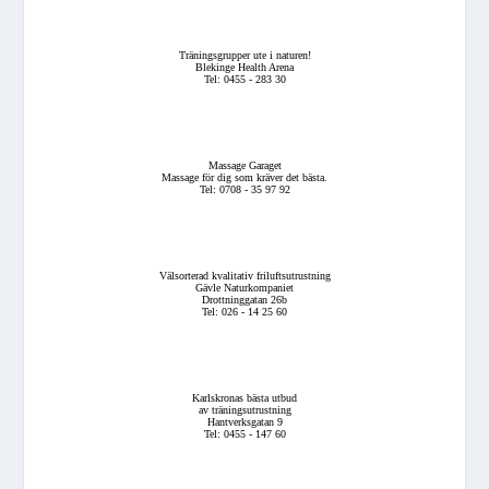
Träningsgrupper ute i naturen!
Blekinge Health Arena
Tel: 0455 - 283 30
Massage Garaget
Massage för dig som kräver det bästa.
Tel: 0708 - 35 97 92
Välsorterad kvalitativ friluftsutrustning
Gävle Naturkompaniet
Drottninggatan 26b
Tel: 026 - 14 25 60
Karlskronas bästa utbud
av träningsutrustning
Hantverksgatan 9
Tel: 0455 - 147 60