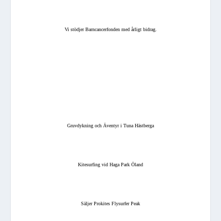
Vi stödjer Barncancerfonden med årligt bidrag.
Gruvdykning och Äventyr i Tuna Hästberga
Kitesurfing vid Haga Park Öland
Säljer Prokites Flysurfer Peak