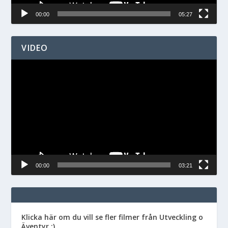
00:00
05:27
VIDEO
Videospelare
00:00
03:21
Klicka här om du vill se fler filmer från Utveckling o
Äventyr :)