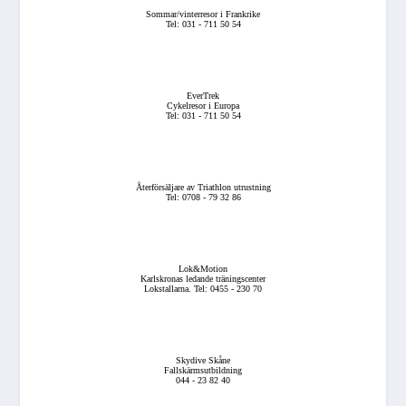
Sommar/vinterresor i Frankrike
Tel: 031 - 711 50 54
EverTrek
Cykelresor i Europa
Tel: 031 - 711 50 54
Återförsäljare av Triathlon utrustning
Tel: 0708 - 79 32 86
Lok&Motion
Karlskronas ledande träningscenter
Lokstallarna. Tel: 0455 - 230 70
Skydive Skåne
Fallskärmsutbildning
044 - 23 82 40