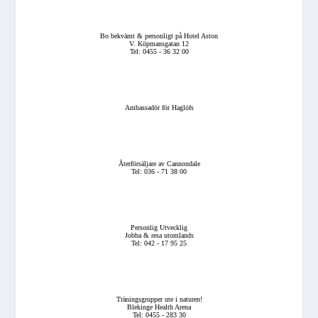
Bo bekvämt & personligt på Hotel Aston
V. Köpmansgatan 12
Tel: 0455 - 36 32 00
Ambassadör för Haglöfs
Återförsäljare av Cannondale
Tel: 036 - 71 38 00
Personlig Utvecklig
Jobba & resa utomlands
Tel: 042 - 17 95 25
Träningsgrupper ute i naturen!
Blekinge Health Arena
Tel: 0455 - 283 30