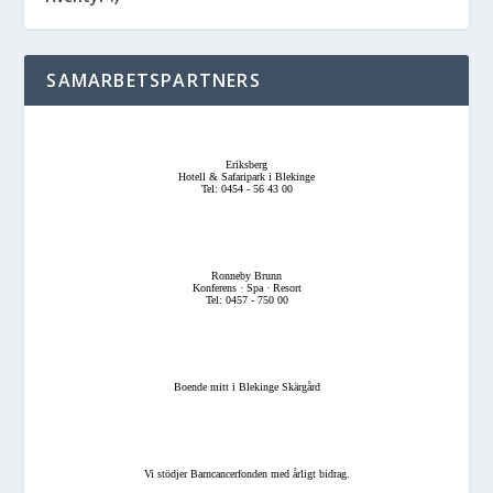
SAMARBETSPARTNERS
Eriksberg
Hotell & Safaripark i Blekinge
Tel: 0454 - 56 43 00
Ronneby Brunn
Konferens · Spa · Resort
Tel: 0457 - 750 00
Boende mitt i Blekinge Skärgård
Vi stödjer Barncancerfonden med årligt bidrag.