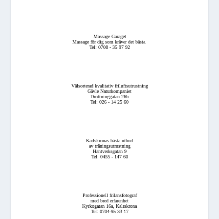
Massage Garaget
Massage för dig som kräver det bästa.
Tel: 0708 - 35 97 92
Välsorterad kvalitativ friluftsutrustning
Gävle Naturkompaniet
Drottninggatan 26b
Tel: 026 - 14 25 60
Karlskronas bästa utbud
av träningsutrustning
Hantverksgatan 9
Tel: 0455 - 147 60
Professionell frilansfotograf
med bred erfarenhet
Kyrkogatan 16a, Kalrskrona
Tel: 0704-95 33 17