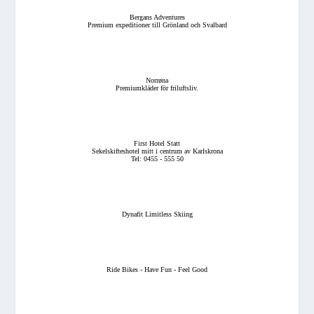
Bergans Adventures
Premium expeditioner till Grönland och Svalbard
Norrøna
Premiumkläder för friluftsliv.
First Hotel Statt
Sekelskifteshotel mitt i centrum av Karlskrona
Tel: 0455 - 555 50
Dynafit Limitless Skiing
Ride Bikes - Have Fun - Feel Good