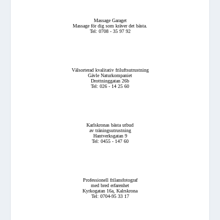
Massage Garaget
Massage för dig som kräver det bästa.
Tel: 0708 - 35 97 92
Välsorterad kvalitativ friluftsutrustning
Gävle Naturkompaniet
Drottninggatan 26b
Tel: 026 - 14 25 60
Karlskronas bästa utbud
av träningsutrustning
Hantverksgatan 9
Tel: 0455 - 147 60
Professionell frilansfotograf
med bred erfarenhet
Kyrkogatan 16a, Kalrskrona
Tel: 0704-95 33 17