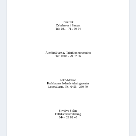
EverTrek
Cykelresor i Europa
Tel: 031 - 711 50 54
Återförsäljare av Triathlon utrustning
Tel: 0708 - 79 32 86
Lok&Motion
Karlskronas ledande träningscenter
Lokstallarna. Tel: 0455 - 230 70
Skydive Skåne
Fallskärmsutbildning
044 - 23 82 40