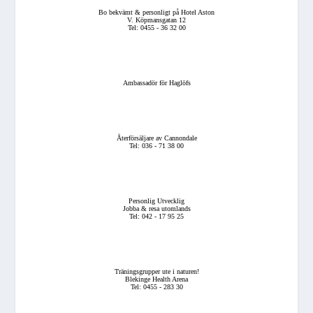
Bo bekvämt & personligt på Hotel Aston
V. Köpmansgatan 12
Tel: 0455 - 36 32 00
Ambassadör för Haglöfs
Återförsäljare av Cannondale
Tel: 036 - 71 38 00
Personlig Utvecklig
Jobba & resa utomlands
Tel: 042 - 17 95 25
Träningsgrupper ute i naturen!
Blekinge Health Arena
Tel: 0455 - 283 30