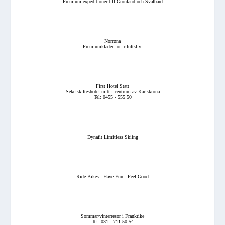
Premium expeditioner till Grönland och Svalbard
Norrøna
Premiumkläder för friluftsliv.
First Hotel Statt
Sekelskifteshotel mitt i centrum av Karlskrona
Tel: 0455 - 555 50
Dynafit Limitless Skiing
Ride Bikes - Have Fun - Feel Good
Sommar/vinterresor i Frankrike
Tel: 031 - 711 50 54