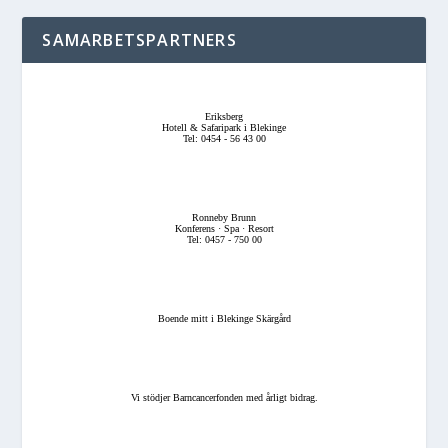
SAMARBETSPARTNERS
Eriksberg
Hotell & Safaripark i Blekinge
Tel: 0454 - 56 43 00
Ronneby Brunn
Konferens · Spa · Resort
Tel: 0457 - 750 00
Boende mitt i Blekinge Skärgård
Vi stödjer Barncancerfonden med årligt bidrag.