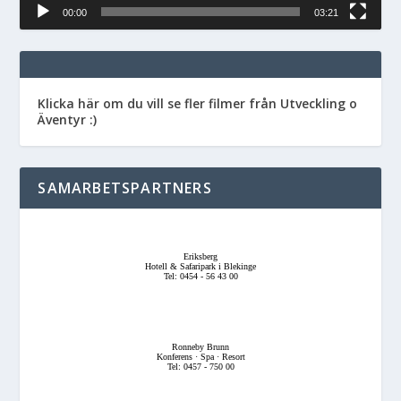
00:00
03:21
Klicka här om du vill se fler filmer från Utveckling o
Äventyr :)
SAMARBETSPARTNERS
Eriksberg
Hotell & Safaripark i Blekinge
Tel: 0454 - 56 43 00
Ronneby Brunn
Konferens · Spa · Resort
Tel: 0457 - 750 00