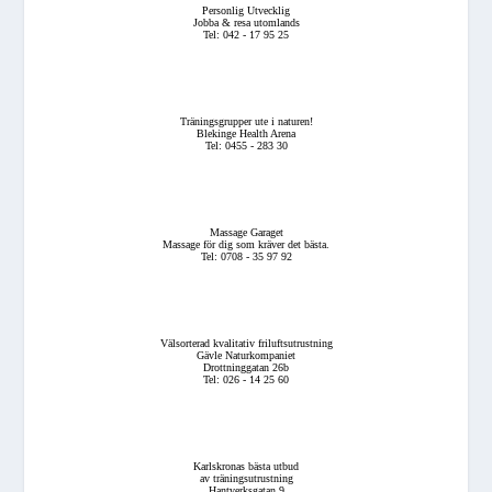
Personlig Utvecklig
Jobba & resa utomlands
Tel: 042 - 17 95 25
Träningsgrupper ute i naturen!
Blekinge Health Arena
Tel: 0455 - 283 30
Massage Garaget
Massage för dig som kräver det bästa.
Tel: 0708 - 35 97 92
Välsorterad kvalitativ friluftsutrustning
Gävle Naturkompaniet
Drottninggatan 26b
Tel: 026 - 14 25 60
Karlskronas bästa utbud
av träningsutrustning
Hantverksgatan 9