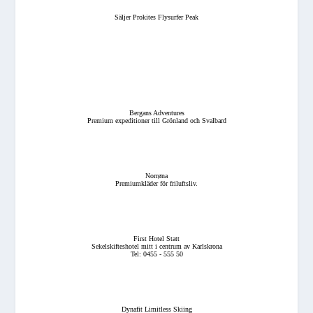
Säljer Prokites Flysurfer Peak
Bergans Adventures
Premium expeditioner till Grönland och Svalbard
Norrøna
Premiumkläder för friluftsliv.
First Hotel Statt
Sekelskifteshotel mitt i centrum av Karlskrona
Tel: 0455 - 555 50
Dynafit Limitless Skiing