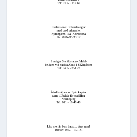
Tel: 0455 - 147 60
Professionell frilansfotograf
med bred erfarenhet
Kyrkogatan 16a, Kalrskrona
Tel: 0704-95 33 17
Sveriges 3:e äldsta golfklubb
belägen vid vackra Almö i SKärgården
Tel: 0455 - 351 23
Återförsäljare av Epic kayaks
samt tillbehör för paddling
Norrköping
Tel: 011 - 10 45 40
Lite mer än bara bastu... Året runt!
Telefon: 0455 - 151 21