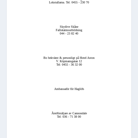
Lokstallarna. Tel: 0455 - 230 70
Skydive Skåne
Fallskärmsutbildning
044 - 23 82 40
Bo bekvämt & personligt på Hotel Aston
V. Köpmansgatan 12
Tel: 0455 - 36 32 00
Ambassadör för Haglöfs
Återförsäljare av Cannondale
Tel: 036 - 71 38 00