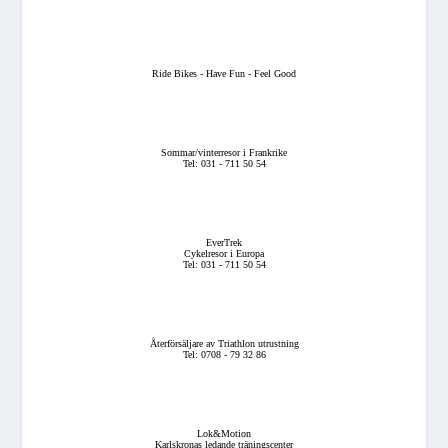
Ride Bikes - Have Fun - Feel Good
Sommar/vinterresor i Frankrike
Tel: 031 - 711 50 54
EverTrek
Cykelresor i Europa
Tel: 031 - 711 50 54
Återförsäljare av Triathlon utrustning
Tel: 0708 - 79 32 86
Lok&Motion
Karlskronas ledande träningscenter