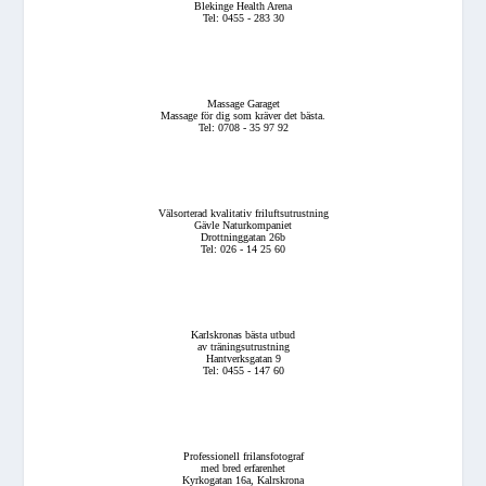
Blekinge Health Arena
Tel: 0455 - 283 30
Massage Garaget
Massage för dig som kräver det bästa.
Tel: 0708 - 35 97 92
Välsorterad kvalitativ friluftsutrustning
Gävle Naturkompaniet
Drottninggatan 26b
Tel: 026 - 14 25 60
Karlskronas bästa utbud
av träningsutrustning
Hantverksgatan 9
Tel: 0455 - 147 60
Professionell frilansfotograf
med bred erfarenhet
Kyrkogatan 16a, Kalrskrona