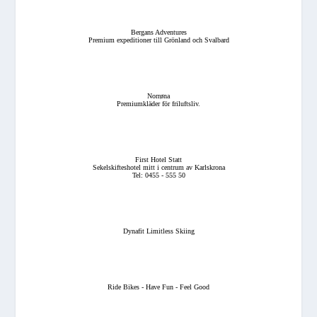
Bergans Adventures
Premium expeditioner till Grönland och Svalbard
Norrøna
Premiumkläder för friluftsliv.
First Hotel Statt
Sekelskifteshotel mitt i centrum av Karlskrona
Tel: 0455 - 555 50
Dynafit Limitless Skiing
Ride Bikes - Have Fun - Feel Good