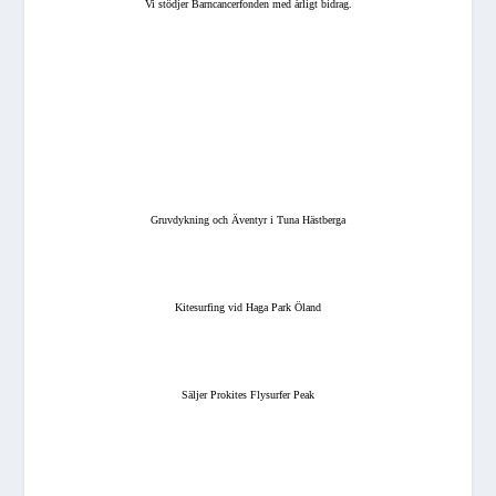
Vi stödjer Barncancerfonden med årligt bidrag.
Gruvdykning och Äventyr i Tuna Hästberga
Kitesurfing vid Haga Park Öland
Säljer Prokites Flysurfer Peak