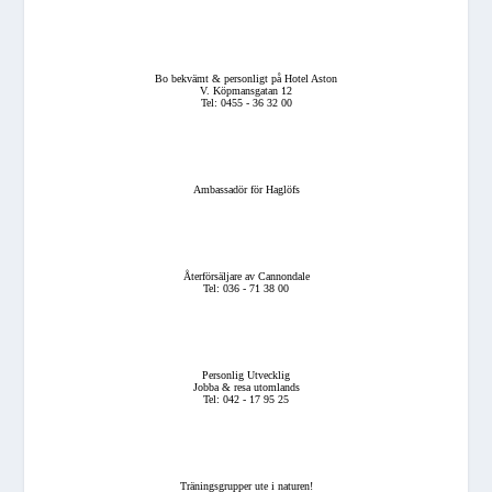
Bo bekvämt & personligt på Hotel Aston
V. Köpmansgatan 12
Tel: 0455 - 36 32 00
Ambassadör för Haglöfs
Återförsäljare av Cannondale
Tel: 036 - 71 38 00
Personlig Utvecklig
Jobba & resa utomlands
Tel: 042 - 17 95 25
Träningsgrupper ute i naturen!