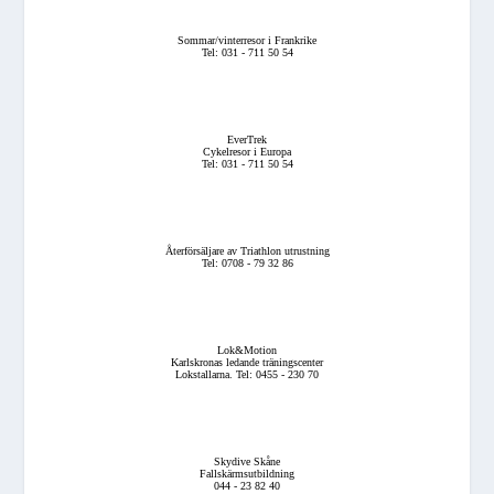
Sommar/vinterresor i Frankrike
Tel: 031 - 711 50 54
EverTrek
Cykelresor i Europa
Tel: 031 - 711 50 54
Återförsäljare av Triathlon utrustning
Tel: 0708 - 79 32 86
Lok&Motion
Karlskronas ledande träningscenter
Lokstallarna. Tel: 0455 - 230 70
Skydive Skåne
Fallskärmsutbildning
044 - 23 82 40