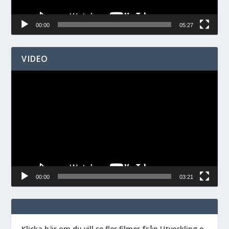
00:00
05:27
VIDEO
Videospelare
00:00
03:21
Klicka här om du vill se fler filmer från Utveckling o