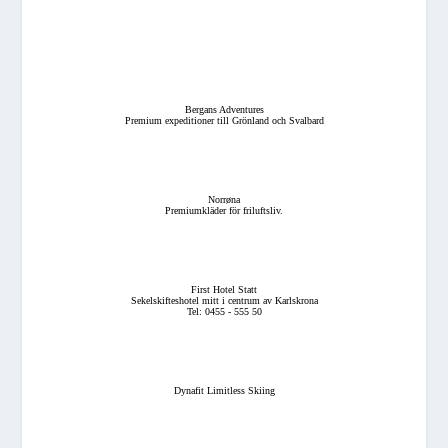
Bergans Adventures
Premium expeditioner till Grönland och Svalbard
Norrøna
Premiumkläder för friluftsliv.
First Hotel Statt
Sekelskifteshotel mitt i centrum av Karlskrona
Tel: 0455 - 555 50
Dynafit Limitless Skiing