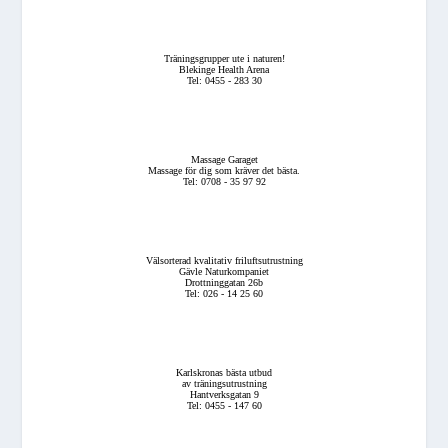
Träningsgrupper ute i naturen!
Blekinge Health Arena
Tel: 0455 - 283 30
Massage Garaget
Massage för dig som kräver det bästa.
Tel: 0708 - 35 97 92
Välsorterad kvalitativ friluftsutrustning
Gävle Naturkompaniet
Drottninggatan 26b
Tel: 026 - 14 25 60
Karlskronas bästa utbud
av träningsutrustning
Hantverksgatan 9
Tel: 0455 - 147 60