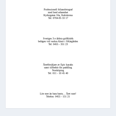
Professionell frilansfotograf
med bred erfarenhet
Kyrkogatan 16a, Kalrskrona
Tel: 0704-95 33 17
Sveriges 3:e äldsta golfklubb
belägen vid vackra Almö i SKärgården
Tel: 0455 - 351 23
Återförsäljare av Epic kayaks
samt tillbehör för paddling
Norrköping
Tel: 011 - 10 45 40
Lite mer än bara bastu... Året runt!
Telefon: 0455 - 151 21