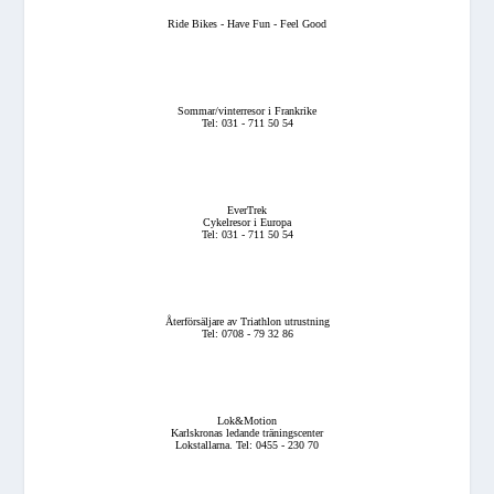
Ride Bikes - Have Fun - Feel Good
Sommar/vinterresor i Frankrike
Tel: 031 - 711 50 54
EverTrek
Cykelresor i Europa
Tel: 031 - 711 50 54
Återförsäljare av Triathlon utrustning
Tel: 0708 - 79 32 86
Lok&Motion
Karlskronas ledande träningscenter
Lokstallarna. Tel: 0455 - 230 70