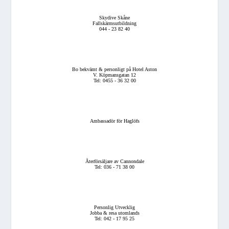
Skydive Skåne
Fallskärmsutbildning
044 - 23 82 40
Bo bekvämt & personligt på Hotel Aston
V. Köpmansgatan 12
Tel: 0455 - 36 32 00
Ambassadör för Haglöfs
Återförsäljare av Cannondale
Tel: 036 - 71 38 00
Personlig Utvecklig
Jobba & resa utomlands
Tel: 042 - 17 95 25