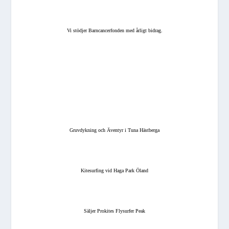
Vi stödjer Barncancerfonden med årligt bidrag.
Gruvdykning och Äventyr i Tuna Hästberga
Kitesurfing vid Haga Park Öland
Säljer Prokites Flysurfer Peak