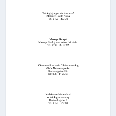
Träningsgrupper ute i naturen!
Blekinge Health Arena
Tel: 0455 - 283 30
Massage Garaget
Massage för dig som kräver det bästa.
Tel: 0708 - 35 97 92
Välsorterad kvalitativ friluftsutrustning
Gävle Naturkompaniet
Drottninggatan 26b
Tel: 026 - 14 25 60
Karlskronas bästa utbud
av träningsutrustning
Hantverksgatan 9
Tel: 0455 - 147 60