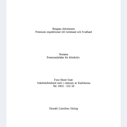
Bergans Adventures
Premium expeditioner till Grönland och Svalbard
Norrøna
Premiumkläder för friluftsliv.
First Hotel Statt
Sekelskifteshotel mitt i centrum av Karlskrona
Tel: 0455 - 555 50
Dynafit Limitless Skiing