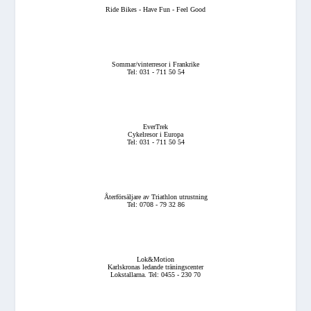
Ride Bikes - Have Fun - Feel Good
Sommar/vinterresor i Frankrike
Tel: 031 - 711 50 54
EverTrek
Cykelresor i Europa
Tel: 031 - 711 50 54
Återförsäljare av Triathlon utrustning
Tel: 0708 - 79 32 86
Lok&Motion
Karlskronas ledande träningscenter
Lokstallarna. Tel: 0455 - 230 70