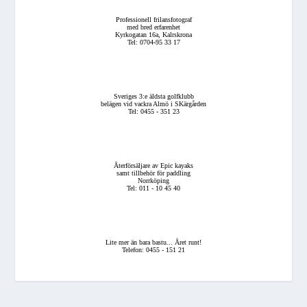
Professionell frilansfotograf
med bred erfarenhet
Kyrkogatan 16a, Kalrskrona
Tel: 0704-95 33 17
Sveriges 3:e äldsta golfklubb
belägen vid vackra Almö i SKärgården
Tel: 0455 - 351 23
Återförsäljare av Epic kayaks
samt tillbehör för paddling
Norrköping
Tel: 011 - 10 45 40
Lite mer än bara bastu... Året runt!
Telefon: 0455 - 151 21