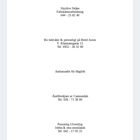
Skydive Skåne
Fallskärmsutbildning
044 - 23 82 40
Bo bekvämt & personligt på Hotel Aston
V. Köpmansgatan 12
Tel: 0455 - 36 32 00
Ambassadör för Haglöfs
Återförsäljare av Cannondale
Tel: 036 - 71 38 00
Personlig Utvecklig
Jobba & resa utomlands
Tel: 042 - 17 95 25