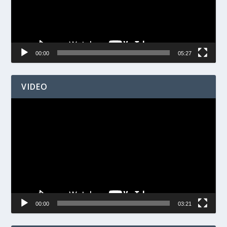
00:00
05:27
VIDEO
Videospelare
00:00
03:21