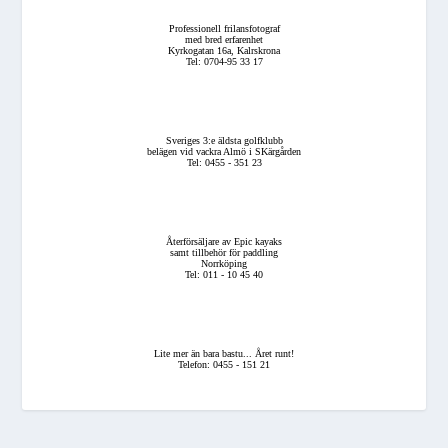
Professionell frilansfotograf
med bred erfarenhet
Kyrkogatan 16a, Kalrskrona
Tel: 0704-95 33 17
Sveriges 3:e äldsta golfklubb
belägen vid vackra Almö i SKärgården
Tel: 0455 - 351 23
Återförsäljare av Epic kayaks
samt tillbehör för paddling
Norrköping
Tel: 011 - 10 45 40
Lite mer än bara bastu... Året runt!
Telefon: 0455 - 151 21