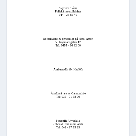
Skydive Skåne
Fallskärmsutbildning
044 - 23 82 40
Bo bekvämt & personligt på Hotel Aston
V. Köpmansgatan 12
Tel: 0455 - 36 32 00
Ambassadör för Haglöfs
Återförsäljare av Cannondale
Tel: 036 - 71 38 00
Personlig Utvecklig
Jobba & resa utomlands
Tel: 042 - 17 95 25