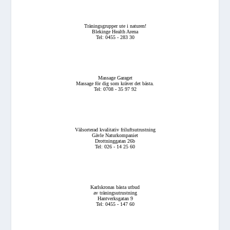
Träningsgrupper ute i naturen!
Blekinge Health Arena
Tel: 0455 - 283 30
Massage Garaget
Massage för dig som kräver det bästa.
Tel: 0708 - 35 97 92
Välsorterad kvalitativ friluftsutrustning
Gävle Naturkompaniet
Drottninggatan 26b
Tel: 026 - 14 25 60
Karlskronas bästa utbud
av träningsutrustning
Hantverksgatan 9
Tel: 0455 - 147 60