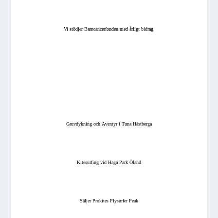
Vi stödjer Barncancerfonden med årligt bidrag.
Gruvdykning och Äventyr i Tuna Hästberga
Kitesurfing vid Haga Park Öland
Säljer Prokites Flysurfer Peak