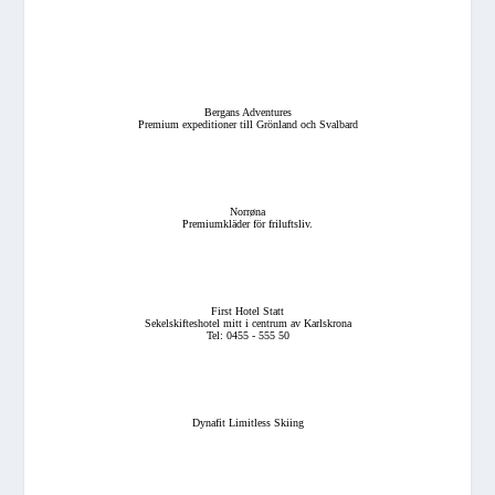
Bergans Adventures
Premium expeditioner till Grönland och Svalbard
Norrøna
Premiumkläder för friluftsliv.
First Hotel Statt
Sekelskifteshotel mitt i centrum av Karlskrona
Tel: 0455 - 555 50
Dynafit Limitless Skiing