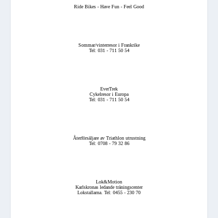
Ride Bikes - Have Fun - Feel Good
Sommar/vinterresor i Frankrike
Tel: 031 - 711 50 54
EverTrek
Cykelresor i Europa
Tel: 031 - 711 50 54
Återförsäljare av Triathlon utrustning
Tel: 0708 - 79 32 86
Lok&Motion
Karlskronas ledande träningscenter
Lokstallarna. Tel: 0455 - 230 70