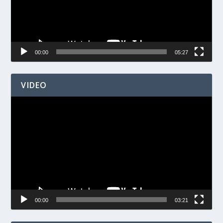
00:00
05:27
VIDEO
Videospelare
00:00
03:21