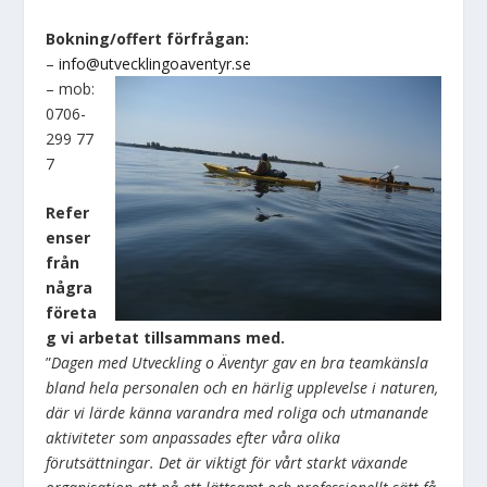
Bokning/offert förfrågan:
–
info@utvecklingoaventyr.se
– mob:
0706-
299 77
7
Refer
enser
från
några
företa
g vi arbetat tillsammans med.
”
Dagen med Utveckling o Äventyr gav en bra teamkänsla
bland hela personalen och en härlig upplevelse i naturen,
där vi lärde känna varandra med roliga och utmanande
aktiviteter som anpassades efter våra olika
förutsättningar. Det är viktigt för vårt starkt växande