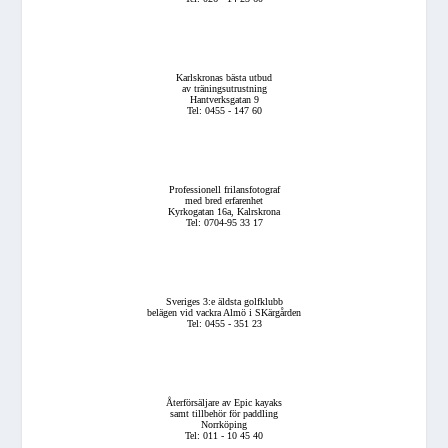
Karlskronas bästa utbud
av träningsutrustning
Hantverksgatan 9
Tel: 0455 - 147 60
Professionell frilansfotograf
med bred erfarenhet
Kyrkogatan 16a, Kalrskrona
Tel: 0704-95 33 17
Sveriges 3:e äldsta golfklubb
belägen vid vackra Almö i SKärgården
Tel: 0455 - 351 23
Återförsäljare av Epic kayaks
samt tillbehör för paddling
Norrköping
Tel: 011 - 10 45 40