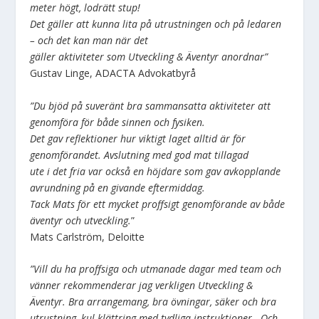
meter högt, lodrätt stup!
Det gäller att kunna lita på utrustningen och på ledaren
– och det kan man när det
gäller aktiviteter som Utveckling & Äventyr anordnar”
Gustav Linge, ADACTA Advokatbyrå
”Du bjöd på suveränt bra sammansatta aktiviteter att
genomföra för både sinnen och fysiken.
Det gav reflektioner hur viktigt laget alltid är för
genomförandet. Avslutning med god mat tillagad
ute i det fria var också en höjdare som gav avkopplande
avrundning på en givande eftermiddag.
Tack Mats för ett mycket proffsigt genomförande av både
äventyr och utveckling.
”
Mats Carlström, Deloitte
”Vill du ha proffsiga och utmanade dagar med team och
vänner rekommenderar jag verkligen Utveckling &
Äventyr. Bra arrangemang, bra övningar, säker och bra
utrustning, kul klättring med tydliga instruktioner. Och