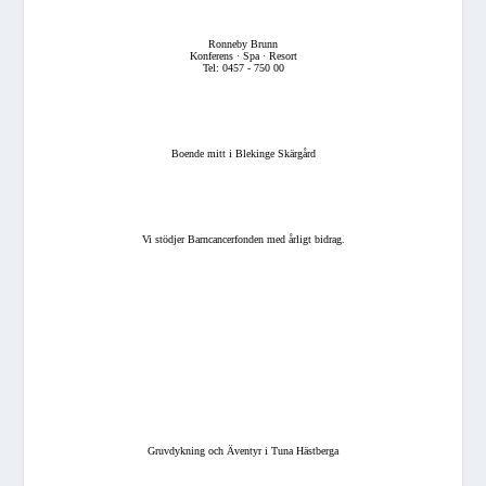
Ronneby Brunn
Konferens · Spa · Resort
Tel: 0457 - 750 00
Boende mitt i Blekinge Skärgård
Vi stödjer Barncancerfonden med årligt bidrag.
Gruvdykning och Äventyr i Tuna Hästberga