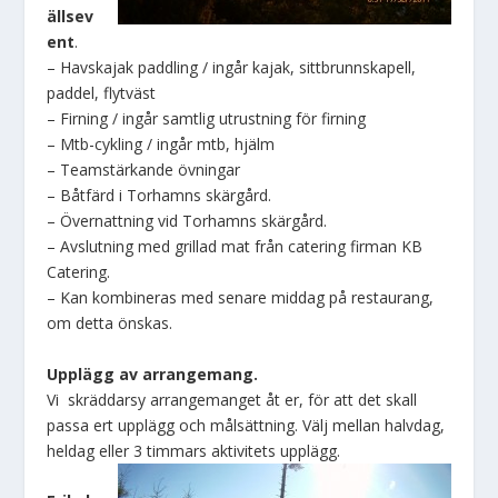
ällsev
ent
.
– Havskajak paddling / ingår kajak, sittbrunnskapell,
paddel, flytväst
– Firning / ingår samtlig utrustning för firning
– Mtb-cykling / ingår mtb, hjälm
– Teamstärkande övningar
– Båtfärd i Torhamns skärgård.
– Övernattning vid Torhamns skärgård.
– Avslutning med grillad mat från catering firman KB
Catering.
– Kan kombineras med senare middag på restaurang,
om detta önskas.
Upplägg av arrangemang.
Vi skräddarsy arrangemanget åt er, för att det skall
passa ert upplägg och målsättning. Välj mellan halvdag,
heldag eller 3 timmars aktivitets upplägg.