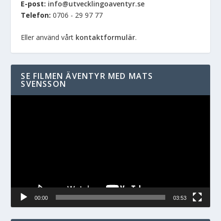
E-post:
info@utvecklingoaventyr.se
Telefon:
0706 - 29 97 77
Eller använd vårt
kontaktformulär
.
SE FILMEN ÄVENTYR MED MATS
SVENSSON
Videospelare
00:00
03:53