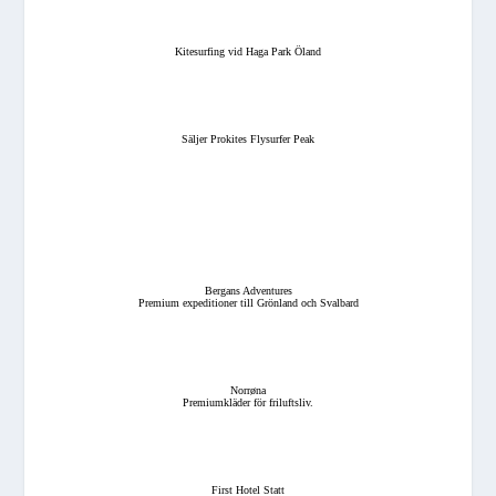
Kitesurfing vid Haga Park Öland
Säljer Prokites Flysurfer Peak
Bergans Adventures
Premium expeditioner till Grönland och Svalbard
Norrøna
Premiumkläder för friluftsliv.
First Hotel Statt