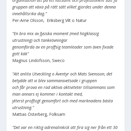
organisation att på ett lättsamt och professionellt sätt få
gruppen att växa på rätt sätt vilket gjordes under denna
innehållsrika dag.”
Per-Arne Olsson, Eriksberg Vilt o Natur
”En bra mix av fysiska moment (med högklassig
utrustning) och tankeövningar
genomförda av en proffsig teamleader som även fixade
gott käk”
Magnus Lindofsson, Sweco
”Att anlita Utveckling o Äventyr och Mats Svensson, det
betydde att vi blev sammansvetsade i gruppen
och får prova en rad aktiva aktiviteter tillsammans som
man annars ej kommer i kontakt med,
ytterst proffsigt genomfört och med marknadens bästa
utrustning.”
Mattias Österberg, Folksam
”Det var en riktig adrenalinkick att fira sig ner från ett 30