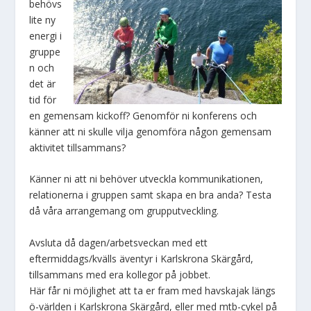
behövs
lite ny
energi i
gruppe
n och
det är
tid för
en gemensam kickoff? Genomför ni konferens och
känner att ni skulle vilja genomföra någon gemensam
aktivitet tillsammans?
Känner ni att ni behöver utveckla kommunikationen,
relationerna i gruppen samt skapa en bra anda? Testa
då våra arrangemang om grupputveckling.
Avsluta då dagen/arbetsveckan med ett
eftermiddags/kvälls äventyr i Karlskrona Skärgård,
tillsammans med era kollegor på jobbet.
Här får ni möjlighet att ta er fram med havskajak längs
ö-världen i Karlskrona Skärgård, eller med mtb-cykel på