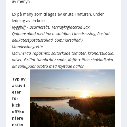
av menyn.
Ex på meny som tillagas av er ute i naturen, under
ledning av en kock:
Ryggbiff / Bearnessås, Terriaykiglacerad Lax,
Quinoasallad med lax o skaldjur, Limedressing, Rostad
delikatesspotatissallad, Sommarsallad /
Mandelvinegrette
Marinerad Tapasmix: soltorkade tomater, kronärtskocka,
oliver, Grillat tunnbröd / smör, Kaffe + liten chokladkaka
alt vaniljpannacotta med myltade hallon
Typ av
aktivit
eter
för
kick
off/ko
nfere
ns/kv