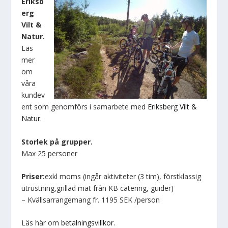
Eriksb
erg
Vilt &
Natur.
Läs
mer
om
våra
kundev
ent som genomförs i samarbete med
Eriksberg Vilt &
Natur.
Storlek på grupper.
Max 25 personer
Priser:
exkl moms (ingår aktiviteter (3 tim), förstklassig
utrustning,grillad mat från KB catering, guider)
– Kvällsarrangemang fr. 1195 SEK /person
Läs här om
betalningsvillkor.