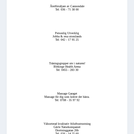
Återförsäljare av Cannondale
Tel: 036 - 71 38 00
Personlig Utvecklig
Jobba & resa utomlands
Tel: 042 - 17 95 25
Träningsgrupper ute i naturen!
Blekinge Health Arena
Tel: 0455 - 283 30
Massage Garaget
Massage för dig som kräver det bästa.
Tel: 0708 - 35 97 92
Välsorterad kvalitativ friluftsutrustning
Gävle Naturkompaniet
Drottninggatan 26b
Tel: 026 - 14 25 60