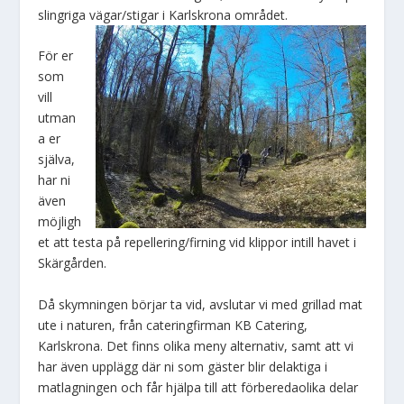
slingriga vägar/stigar i Karlskrona området.
För er
som
vill
utman
a er
själva,
har ni
även
möjligh
et att testa på repellering/firning vid klippor intill havet i
Skärgården.
Då skymningen börjar ta vid, avslutar vi med grillad mat
ute i naturen, från cateringfirman KB Catering,
Karlskrona. Det finns olika meny alternativ, samt att vi
har även upplägg där ni som gäster blir delaktiga i
matlagningen och får hjälpa till att förberedaolika delar