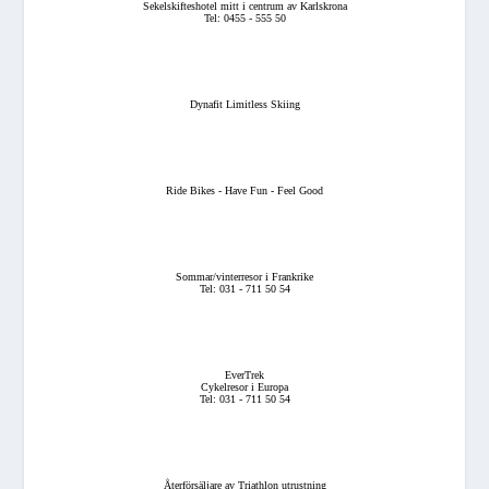
Sekelskifteshotel mitt i centrum av Karlskrona
Tel: 0455 - 555 50
Dynafit Limitless Skiing
Ride Bikes - Have Fun - Feel Good
Sommar/vinterresor i Frankrike
Tel: 031 - 711 50 54
EverTrek
Cykelresor i Europa
Tel: 031 - 711 50 54
Återförsäljare av Triathlon utrustning