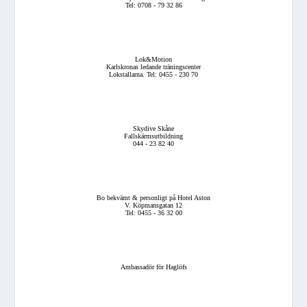
Tel: 0708 - 79 32 86
Lok&Motion
Karlskronas ledande träningscenter
Lokstallarna. Tel: 0455 - 230 70
Skydive Skåne
Fallskärmsutbildning
044 - 23 82 40
Bo bekvämt & personligt på Hotel Aston
V. Köpmansgatan 12
Tel: 0455 - 36 32 00
Ambassadör för Haglöfs