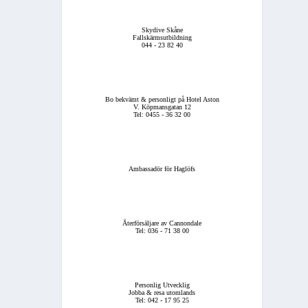
Skydive Skåne
Fallskärmsutbildning
044 - 23 82 40
Bo bekvämt & personligt på Hotel Aston
V. Köpmansgatan 12
Tel: 0455 - 36 32 00
Ambassadör för Haglöfs
Återförsäljare av Cannondale
Tel: 036 - 71 38 00
Personlig Utvecklig
Jobba & resa utomlands
Tel: 042 - 17 95 25