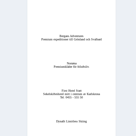
Bergans Adventures
Premium expeditioner till Grönland och Svalbard
Norrøna
Premiumkläder för friluftsliv.
First Hotel Statt
Sekelskifteshotel mitt i centrum av Karlskrona
Tel: 0455 - 555 50
Dynafit Limitless Skiing