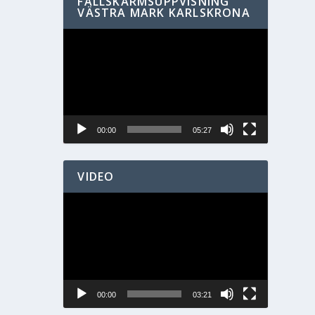
FALLSKÄRMSUPPVISNING
VÄSTRA MARK KARLSKRONA
Videospelare
00:00
05:27
VIDEO
Videospelare
00:00
03:21