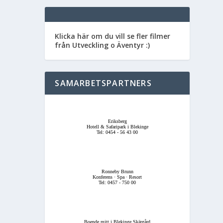
Klicka här om du vill se fler filmer
från Utveckling o Äventyr :)
SAMARBETSPARTNERS
Eriksberg
Hotell & Safaripark i Blekinge
Tel: 0454 - 56 43 00
Ronneby Brunn
Konferens · Spa · Resort
Tel: 0457 - 750 00
Boende mitt i Blekinge Skärgård