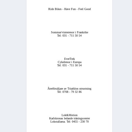
Ride Bikes - Have Fun - Feel Good
Sommar/vinterresor i Frankrike
Tel: 031 - 711 50 54
EverTrek
Cykelresor i Europa
Tel: 031 - 711 50 54
Återförsäljare av Triathlon utrustning
Tel: 0708 - 79 32 86
Lok&Motion
Karlskronas ledande träningscenter
Lokstallarna. Tel: 0455 - 230 70