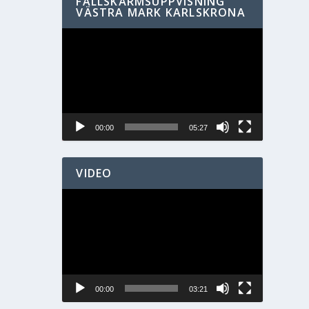
FALLSKÄRMSUPPVISNING
VÄSTRA MARK KARLSKRONA
Videospelare
00:00
05:27
VIDEO
Videospelare
00:00
03:21