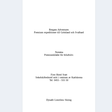
Bergans Adventures
Premium expeditioner till Grönland och Svalbard
Norrøna
Premiumkläder för friluftsliv.
First Hotel Statt
Sekelskifteshotel mitt i centrum av Karlskrona
Tel: 0455 - 555 50
Dynafit Limitless Skiing