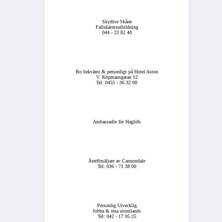
Skydive Skåne
Fallskärmsutbildning
044 - 23 82 40
Bo bekvämt & personligt på Hotel Aston
V. Köpmansgatan 12
Tel: 0455 - 36 32 00
Ambassadör för Haglöfs
Återförsäljare av Cannondale
Tel: 036 - 71 38 00
Personlig Utvecklig
Jobba & resa utomlands
Tel: 042 - 17 95 25