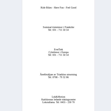
Ride Bikes - Have Fun - Feel Good
Sommar/vinterresor i Frankrike
Tel: 031 - 711 50 54
EverTrek
Cykelresor i Europa
Tel: 031 - 711 50 54
Återförsäljare av Triathlon utrustning
Tel: 0708 - 79 32 86
Lok&Motion
Karlskronas ledande träningscenter
Lokstallarna. Tel: 0455 - 230 70