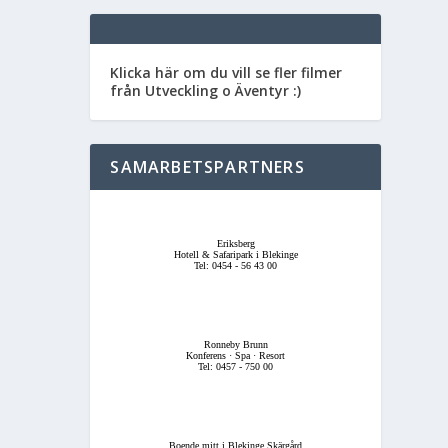
Klicka här om du vill se fler filmer
från Utveckling o Äventyr :)
SAMARBETSPARTNERS
Eriksberg
Hotell & Safaripark i Blekinge
Tel: 0454 - 56 43 00
Ronneby Brunn
Konferens · Spa · Resort
Tel: 0457 - 750 00
Boende mitt i Blekinge Skärgård