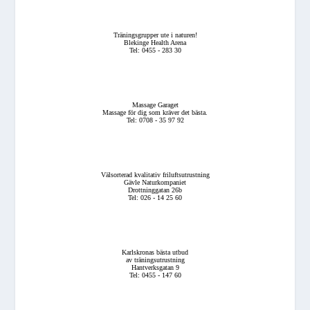
Träningsgrupper ute i naturen!
Blekinge Health Arena
Tel: 0455 - 283 30
Massage Garaget
Massage för dig som kräver det bästa.
Tel: 0708 - 35 97 92
Välsorterad kvalitativ friluftsutrustning
Gävle Naturkompaniet
Drottninggatan 26b
Tel: 026 - 14 25 60
Karlskronas bästa utbud
av träningsutrustning
Hantverksgatan 9
Tel: 0455 - 147 60