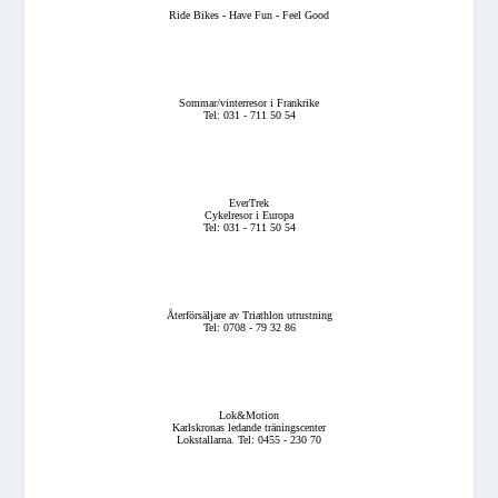
Ride Bikes - Have Fun - Feel Good
Sommar/vinterresor i Frankrike
Tel: 031 - 711 50 54
EverTrek
Cykelresor i Europa
Tel: 031 - 711 50 54
Återförsäljare av Triathlon utrustning
Tel: 0708 - 79 32 86
Lok&Motion
Karlskronas ledande träningscenter
Lokstallarna. Tel: 0455 - 230 70