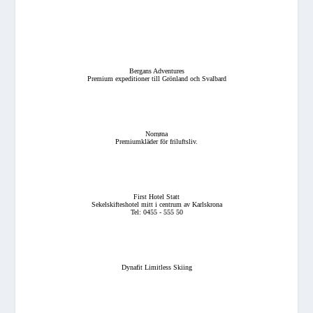
Bergans Adventures
Premium expeditioner till Grönland och Svalbard
Norrøna
Premiumkläder för friluftsliv.
First Hotel Statt
Sekelskifteshotel mitt i centrum av Karlskrona
Tel: 0455 - 555 50
Dynafit Limitless Skiing