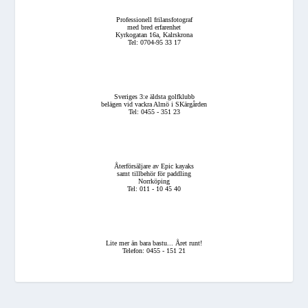
Professionell frilansfotograf
med bred erfarenhet
Kyrkogatan 16a, Kalrskrona
Tel: 0704-95 33 17
Sveriges 3:e äldsta golfklubb
belägen vid vackra Almö i SKärgården
Tel: 0455 - 351 23
Återförsäljare av Epic kayaks
samt tillbehör för paddling
Norrköping
Tel: 011 - 10 45 40
Lite mer än bara bastu... Året runt!
Telefon: 0455 - 151 21