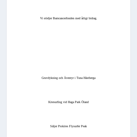
Vi stödjer Barncancerfonden med årligt bidrag.
Gruvdykning och Äventyr i Tuna Hästberga
Kitesurfing vid Haga Park Öland
Säljer Prokites Flysurfer Peak