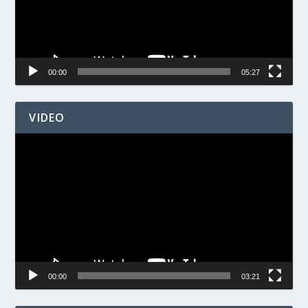
00:00
05:27
VIDEO
Videospelare
00:00
03:21