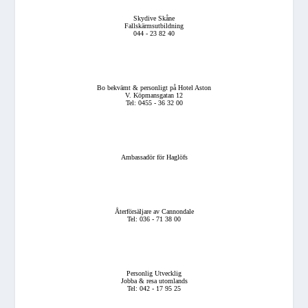
Skydive Skåne
Fallskärmsutbildning
044 - 23 82 40
Bo bekvämt & personligt på Hotel Aston
V. Köpmansgatan 12
Tel: 0455 - 36 32 00
Ambassadör för Haglöfs
Återförsäljare av Cannondale
Tel: 036 - 71 38 00
Personlig Utvecklig
Jobba & resa utomlands
Tel: 042 - 17 95 25