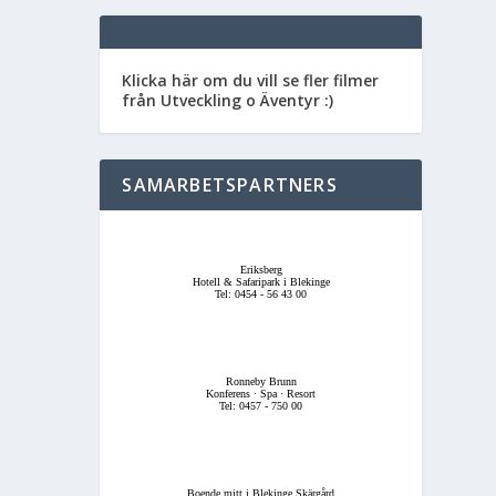
Klicka här om du vill se fler filmer
från Utveckling o Äventyr :)
SAMARBETSPARTNERS
Eriksberg
Hotell & Safaripark i Blekinge
Tel: 0454 - 56 43 00
Ronneby Brunn
Konferens · Spa · Resort
Tel: 0457 - 750 00
Boende mitt i Blekinge Skärgård