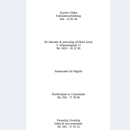
Skydive Skåne
Fallskärmsutbildning
044 - 23 82 40
Bo bekvämt & personligt på Hotel Aston
V. Köpmansgatan 12
Tel: 0455 - 36 32 00
Ambassadör för Haglöfs
Återförsäljare av Cannondale
Tel: 036 - 71 38 00
Personlig Utvecklig
Jobba & resa utomlands
Tel: 042 - 17 95 25