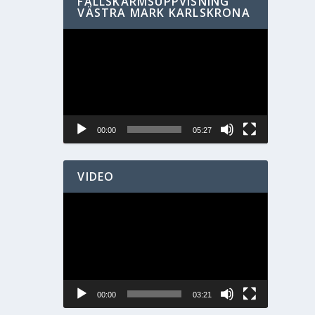
FALLSKÄRMSUPPVISNING
VÄSTRA MARK KARLSKRONA
Videospelare
00:00
05:27
VIDEO
Videospelare
00:00
03:21