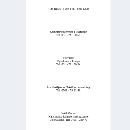
Ride Bikes - Have Fun - Feel Good
Sommar/vinterresor i Frankrike
Tel: 031 - 711 50 54
EverTrek
Cykelresor i Europa
Tel: 031 - 711 50 54
Återförsäljare av Triathlon utrustning
Tel: 0708 - 79 32 86
Lok&Motion
Karlskronas ledande träningscenter
Lokstallarna. Tel: 0455 - 230 70