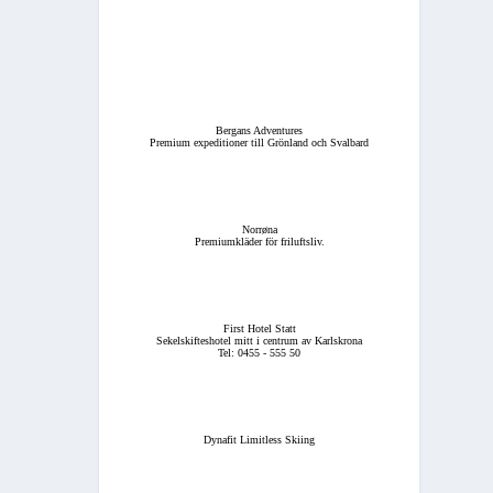
Bergans Adventures
Premium expeditioner till Grönland och Svalbard
Norrøna
Premiumkläder för friluftsliv.
First Hotel Statt
Sekelskifteshotel mitt i centrum av Karlskrona
Tel: 0455 - 555 50
Dynafit Limitless Skiing