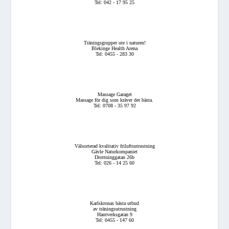
Tel: 042 - 17 95 25
Träningsgrupper ute i naturen!
Blekinge Health Arena
Tel: 0455 - 283 30
Massage Garaget
Massage för dig som kräver det bästa.
Tel: 0708 - 35 97 92
Välsorterad kvalitativ friluftsutrustning
Gävle Naturkompaniet
Drottninggatan 26b
Tel: 026 - 14 25 60
Karlskronas bästa utbud
av träningsutrustning
Hantverksgatan 9
Tel: 0455 - 147 60