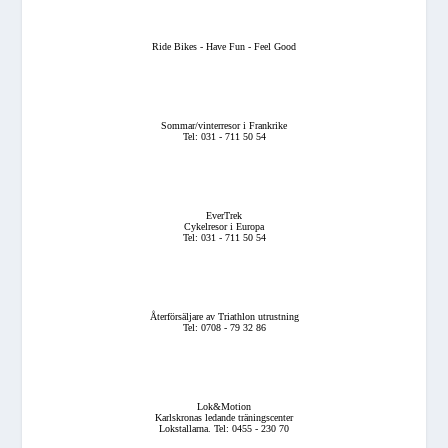
Ride Bikes - Have Fun - Feel Good
Sommar/vinterresor i Frankrike
Tel: 031 - 711 50 54
EverTrek
Cykelresor i Europa
Tel: 031 - 711 50 54
Återförsäljare av Triathlon utrustning
Tel: 0708 - 79 32 86
Lok&Motion
Karlskronas ledande träningscenter
Lokstallarna. Tel: 0455 - 230 70