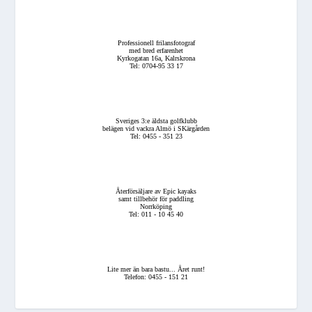
Professionell frilansfotograf
med bred erfarenhet
Kyrkogatan 16a, Kalrskrona
Tel: 0704-95 33 17
Sveriges 3:e äldsta golfklubb
belägen vid vackra Almö i SKärgården
Tel: 0455 - 351 23
Återförsäljare av Epic kayaks
samt tillbehör för paddling
Norrköping
Tel: 011 - 10 45 40
Lite mer än bara bastu... Året runt!
Telefon: 0455 - 151 21