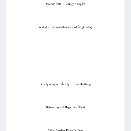
Boende mitt i Blekinge Skärgård
Vi stödjer Barncancerfonden med årligt bidrag.
Gruvdykning och Äventyr i Tuna Hästberga
Kitesurfing vid Haga Park Öland
Säljer Prokites Flysurfer Peak