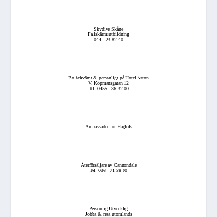
Skydive Skåne
Fallskärmsutbildning
044 - 23 82 40
Bo bekvämt & personligt på Hotel Aston
V. Köpmansgatan 12
Tel: 0455 - 36 32 00
Ambassadör för Haglöfs
Återförsäljare av Cannondale
Tel: 036 - 71 38 00
Personlig Utvecklig
Jobba & resa utomlands