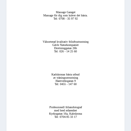
Massage Garaget
Massage för dig som kräver det bästa.
Tel: 0708 - 35 97 92
Välsorterad kvalitativ friluftsutrustning
Gävle Naturkompaniet
Drottninggatan 26b
Tel: 026 - 14 25 60
Karlskronas bästa utbud
av träningsutrustning
Hantverksgatan 9
Tel: 0455 - 147 60
Professionell frilansfotograf
med bred erfarenhet
Kyrkogatan 16a, Kalrskrona
Tel: 0704-95 33 17