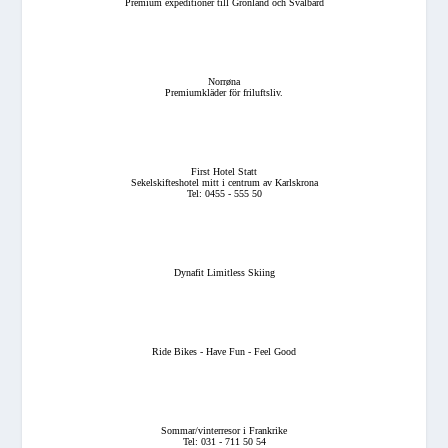
Premium expeditioner till Grönland och Svalbard
Norrøna
Premiumkläder för friluftsliv.
First Hotel Statt
Sekelskifteshotel mitt i centrum av Karlskrona
Tel: 0455 - 555 50
Dynafit Limitless Skiing
Ride Bikes - Have Fun - Feel Good
Sommar/vinterresor i Frankrike
Tel: 031 - 711 50 54