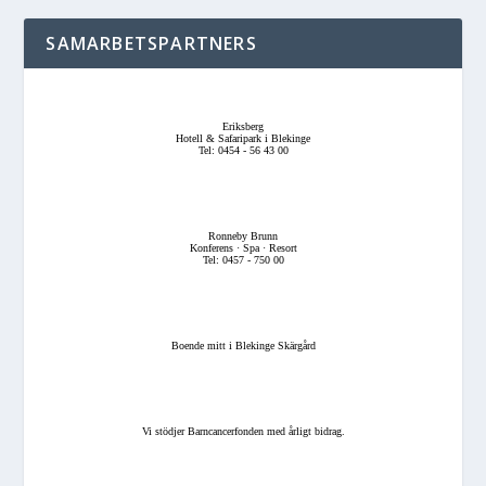
SAMARBETSPARTNERS
Eriksberg
Hotell & Safaripark i Blekinge
Tel: 0454 - 56 43 00
Ronneby Brunn
Konferens · Spa · Resort
Tel: 0457 - 750 00
Boende mitt i Blekinge Skärgård
Vi stödjer Barncancerfonden med årligt bidrag.