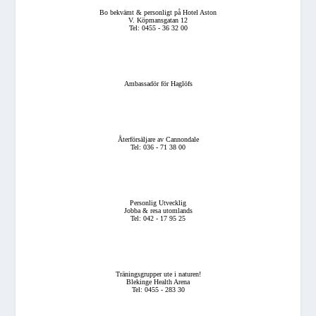
Bo bekvämt & personligt på Hotel Aston
V. Köpmansgatan 12
Tel: 0455 - 36 32 00
Ambassadör för Haglöfs
Återförsäljare av Cannondale
Tel: 036 - 71 38 00
Personlig Utvecklig
Jobba & resa utomlands
Tel: 042 - 17 95 25
Träningsgrupper ute i naturen!
Blekinge Health Arena
Tel: 0455 - 283 30