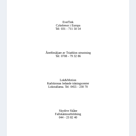
EverTrek
Cykelresor i Europa
Tel: 031 - 711 50 54
Återförsäljare av Triathlon utrustning
Tel: 0708 - 79 32 86
Lok&Motion
Karlskronas ledande träningscenter
Lokstallarna. Tel: 0455 - 230 70
Skydive Skåne
Fallskärmsutbildning
044 - 23 82 40