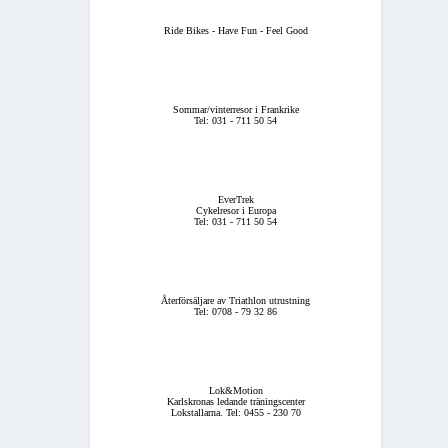
Ride Bikes - Have Fun - Feel Good
Sommar/vinterresor i Frankrike
Tel: 031 - 711 50 54
EverTrek
Cykelresor i Europa
Tel: 031 - 711 50 54
Återförsäljare av Triathlon utrustning
Tel: 0708 - 79 32 86
Lok&Motion
Karlskronas ledande träningscenter
Lokstallarna. Tel: 0455 - 230 70