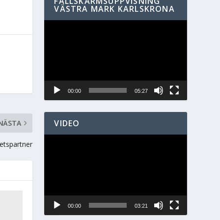
FALLSKÄRMSUPPVISNING
VÄSTRA MARK KARLSKRONA
Videospelare
00:00
05:27
VIDEO
NÄSTA
Videospelare
etspartner
00:00
03:21