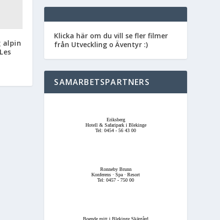
Klicka här om du vill se fler filmer
 alpin
från Utveckling o Äventyr :)
Les
SAMARBETSPARTNERS
Eriksberg
Hotell & Safaripark i Blekinge
Tel: 0454 - 56 43 00
Ronneby Brunn
Konferens · Spa · Resort
Tel: 0457 - 750 00
Boende mitt i Blekinge Skärgård