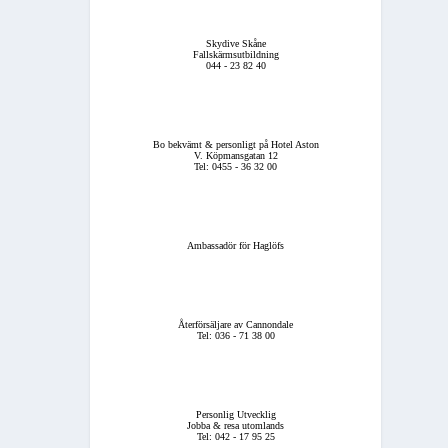
Skydive Skåne
Fallskärmsutbildning
044 - 23 82 40
Bo bekvämt & personligt på Hotel Aston
V. Köpmansgatan 12
Tel: 0455 - 36 32 00
Ambassadör för Haglöfs
Återförsäljare av Cannondale
Tel: 036 - 71 38 00
Personlig Utvecklig
Jobba & resa utomlands
Tel: 042 - 17 95 25