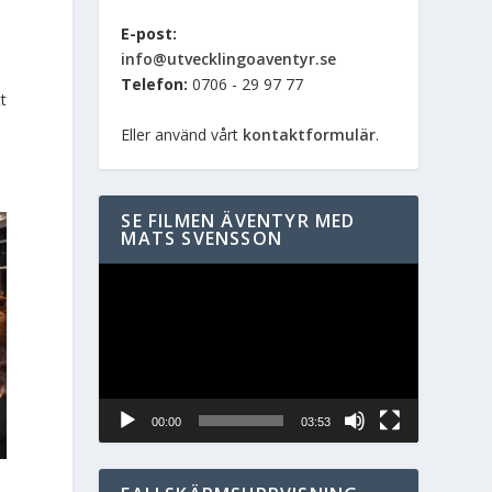
E-post:
info@utvecklingoaventyr.se
Telefon:
0706 - 29 97 77
tt
Eller använd vårt
kontaktformulär
.
SE FILMEN ÄVENTYR MED
MATS SVENSSON
Videospelare
00:00
03:53