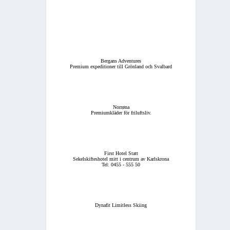
Bergans Adventures
Premium expeditioner till Grönland och Svalbard
Norrøna
Premiumkläder för friluftsliv.
First Hotel Statt
Sekelskifteshotel mitt i centrum av Karlskrona
Tel: 0455 - 555 50
Dynafit Limitless Skiing