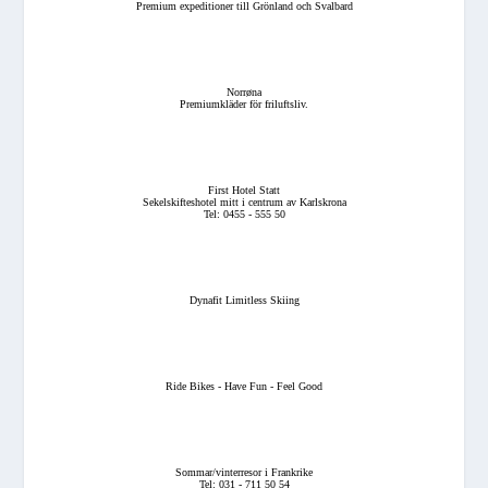
Premium expeditioner till Grönland och Svalbard
Norrøna
Premiumkläder för friluftsliv.
First Hotel Statt
Sekelskifteshotel mitt i centrum av Karlskrona
Tel: 0455 - 555 50
Dynafit Limitless Skiing
Ride Bikes - Have Fun - Feel Good
Sommar/vinterresor i Frankrike
Tel: 031 - 711 50 54