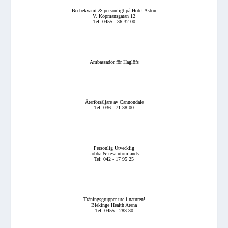
Bo bekvämt & personligt på Hotel Aston
V. Köpmansgatan 12
Tel: 0455 - 36 32 00
Ambassadör för Haglöfs
Återförsäljare av Cannondale
Tel: 036 - 71 38 00
Personlig Utvecklig
Jobba & resa utomlands
Tel: 042 - 17 95 25
Träningsgrupper ute i naturen!
Blekinge Health Arena
Tel: 0455 - 283 30