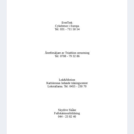
EverTrek
Cykelresor i Europa
Tel: 031 - 711 50 54
Återförsäljare av Triathlon utrustning
Tel: 0708 - 79 32 86
Lok&Motion
Karlskronas ledande träningscenter
Lokstallarna. Tel: 0455 - 230 70
Skydive Skåne
Fallskärmsutbildning
044 - 23 82 40