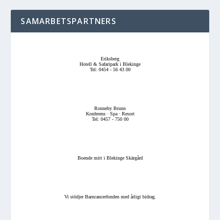
SAMARBETSPARTNERS
Eriksberg
Hotell & Safaripark i Blekinge
Tel: 0454 - 56 43 00
Ronneby Brunn
Konferens · Spa · Resort
Tel: 0457 - 750 00
Boende mitt i Blekinge Skärgård
Vi stödjer Barncancerfonden med årligt bidrag.