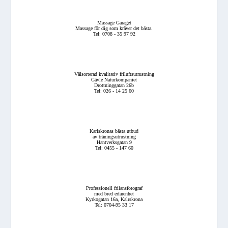
Massage Garaget
Massage för dig som kräver det bästa.
Tel: 0708 - 35 97 92
Välsorterad kvalitativ friluftsutrustning
Gävle Naturkompaniet
Drottninggatan 26b
Tel: 026 - 14 25 60
Karlskronas bästa utbud
av träningsutrustning
Hantverksgatan 9
Tel: 0455 - 147 60
Professionell frilansfotograf
med bred erfarenhet
Kyrkogatan 16a, Kalrskrona
Tel: 0704-95 33 17