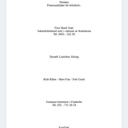
Norrøna
Premiumkläder för friluftsliv.
First Hotel Statt
Sekelskifteshotel mitt i centrum av Karlskrona
Tel: 0455 - 555 50
Dynafit Limitless Skiing
Ride Bikes - Have Fun - Feel Good
Sommar/vinterresor i Frankrike
Tel: 031 - 711 50 54
EverTrek