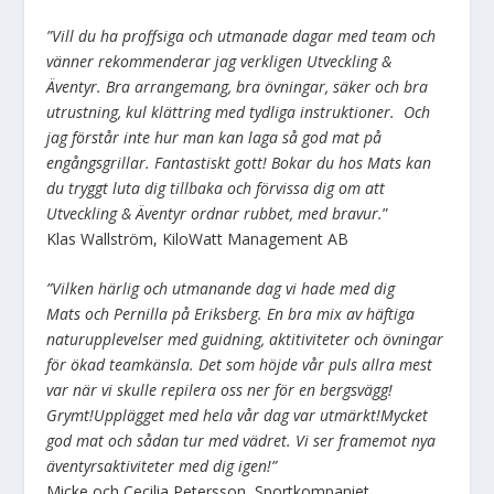
”Vill du ha proffsiga och utmanade dagar med team och
vänner rekommenderar jag verkligen Utveckling &
Äventyr. Bra arrangemang, bra övningar, säker och bra
utrustning, kul klättring med tydliga instruktioner. Och
jag förstår inte hur man kan laga så god mat på
engångsgrillar. Fantastiskt gott! Bokar du hos Mats kan
du tryggt luta dig tillbaka och förvissa dig om att
Utveckling & Äventyr ordnar rubbet, med bravur.
”
Klas Wallström, KiloWatt Management AB
”Vilken härlig och utmanande dag vi hade med dig
Mats och Pernilla på Eriksberg. En bra mix av häftiga
naturupplevelser med guidning, aktitiviteter och övningar
för ökad teamkänsla. Det som höjde vår puls allra mest
var när vi skulle repilera oss ner för en bergsvägg!
Grymt!Upplägget med hela vår dag var utmärkt!Mycket
god mat och sådan tur med vädret. Vi ser framemot nya
äventyrsaktiviteter med dig igen!”
Micke och Cecilia Petersson, Sportkompaniet.