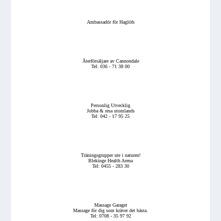
Ambassadör för Haglöfs
Återförsäljare av Cannondale
Tel: 036 - 71 38 00
Personlig Utvecklig
Jobba & resa utomlands
Tel: 042 - 17 95 25
Träningsgrupper ute i naturen!
Blekinge Health Arena
Tel: 0455 - 283 30
Massage Garaget
Massage för dig som kräver det bästa.
Tel: 0708 - 35 97 92