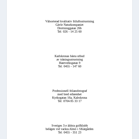
Välsorterad kvalitativ friluftsutrustning
Gävle Naturkompaniet
Drottninggatan 26b
Tel: 026 - 14 25 60
Karlskronas bästa utbud
av träningsutrustning
Hantverksgatan 9
Tel: 0455 - 147 60
Professionell frilansfotograf
med bred erfarenhet
Kyrkogatan 16a, Kalrskrona
Tel: 0704-95 33 17
Sveriges 3:e äldsta golfklubb
belägen vid vackra Almö i SKärgården
Tel: 0455 - 351 23