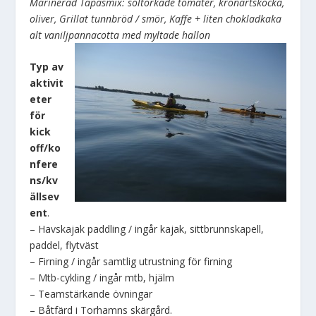
Marinerad Tapasmix: soltorkade tomater, kronärtskocka,
oliver, Grillat tunnbröd / smör, Kaffe + liten chokladkaka
alt vaniljpannacotta med myltade hallon
Typ av
aktivit
eter
för
kick
off/ko
nfere
ns/kv
ällsev
ent
.
– Havskajak paddling / ingår kajak, sittbrunnskapell,
paddel, flytväst
– Firning / ingår samtlig utrustning för firning
– Mtb-cykling / ingår mtb, hjälm
– Teamstärkande övningar
– Båtfärd i Torhamns skärgård.