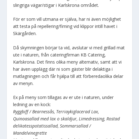
slingriga vägar/stigar i Karlskrona området.
För er som vill utmana er själva, har ni även möjlighet
att testa på repellering/firning vid klippor intill havet i
Skärgården.
Då skymningen börjar ta vid, avslutar vi med grillad mat
ute i naturen, från cateringfirman KB Catering,
Karlskrona. Det finns olika meny alternativ, samt att vi
har även upplägg där ni som gäster blir delaktiga i
matlagningen och får hjälpa till att förberedaolika delar
av menyn.
Ex på meny som tillagas av er ute i naturen, under
ledning av en kock:
Ryggbiff / Bearnessås, Terriaykiglacerad Lax,
Quinoasallad med lax o skaldjur, Limedressing, Rostad
delikatesspotatissallad, Sommarsallad /
Mandelvinegrette