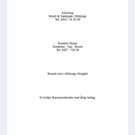
Eriksberg
Hotell & Safaripark i Blekinge
Tel: 0454 - 56 43 00
Ronneby Brunn
Konferens · Spa · Resort
Tel: 0457 - 750 00
Boende mitt i Blekinge Skärgård
Vi stödjer Barncancerfonden med årligt bidrag.