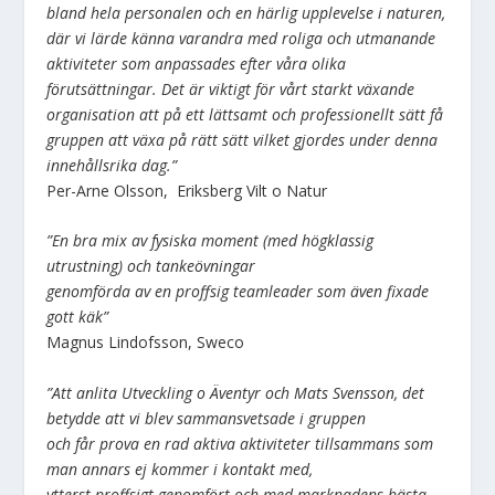
bland hela personalen och en härlig upplevelse i naturen,
där vi lärde känna varandra med roliga och utmanande
aktiviteter som anpassades efter våra olika
förutsättningar. Det är viktigt för vårt starkt växande
organisation att på ett lättsamt och professionellt sätt få
gruppen att växa på rätt sätt vilket gjordes under denna
innehållsrika dag.”
Per-Arne Olsson, Eriksberg Vilt o Natur
”En bra mix av fysiska moment (med högklassig
utrustning) och tankeövningar
genomförda av en proffsig teamleader som även fixade
gott käk”
Magnus Lindofsson, Sweco
”Att anlita Utveckling o Äventyr och Mats Svensson, det
betydde att vi blev sammansvetsade i gruppen
och får prova en rad aktiva aktiviteter tillsammans som
man annars ej kommer i kontakt med,
ytterst proffsigt genomfört och med marknadens bästa