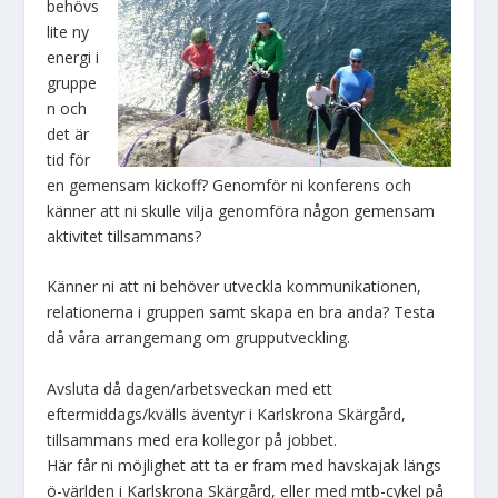
behövs
lite ny
energi i
gruppe
n och
det är
tid för
en gemensam kickoff? Genomför ni konferens och
känner att ni skulle vilja genomföra någon gemensam
aktivitet tillsammans?
Känner ni att ni behöver utveckla kommunikationen,
relationerna i gruppen samt skapa en bra anda? Testa
då våra arrangemang om grupputveckling.
Avsluta då dagen/arbetsveckan med ett
eftermiddags/kvälls äventyr i Karlskrona Skärgård,
tillsammans med era kollegor på jobbet.
Här får ni möjlighet att ta er fram med havskajak längs
ö-världen i Karlskrona Skärgård, eller med mtb-cykel på