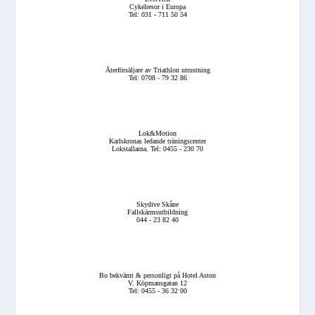
Cykelresor i Europa
Tel: 031 - 711 50 54
Återförsäljare av Triathlon utrustning
Tel: 0708 - 79 32 86
Lok&Motion
Karlskronas ledande träningscenter
Lokstallarna. Tel: 0455 - 230 70
Skydive Skåne
Fallskärmsutbildning
044 - 23 82 40
Bo bekvämt & personligt på Hotel Aston
V. Köpmansgatan 12
Tel: 0455 - 36 32 00