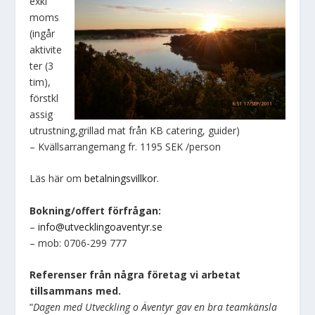
exkl
moms
(ingår
aktivite
ter (3
tim),
förstkl
assig
utrustning,grillad mat från KB catering, guider)
– Kvällsarrangemang fr. 1195 SEK /person
Läs här om
betalningsvillkor.
Bokning/offert förfrågan:
–
info@utvecklingoaventyr.se
– mob: 0706-299 777
Referenser från några företag vi arbetat
tillsammans med.
”
Dagen med Utveckling o Äventyr gav en bra teamkänsla