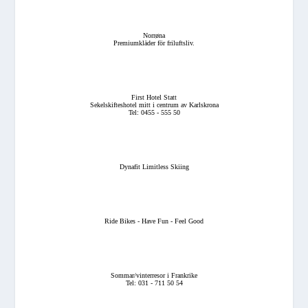
Norrøna
Premiumkläder för friluftsliv.
First Hotel Statt
Sekelskifteshotel mitt i centrum av Karlskrona
Tel: 0455 - 555 50
Dynafit Limitless Skiing
Ride Bikes - Have Fun - Feel Good
Sommar/vinterresor i Frankrike
Tel: 031 - 711 50 54