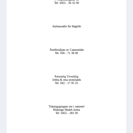
Tel: 0455 - 36 32 00
Ambassadör för Haglöfs
Återförsäljare av Cannondale
Tel: 036 - 71 38 00
Personlig Utvecklig
Jobba & resa utomlands
Tel: 042 - 17 95 25
Träningsgrupper ute i naturen!
Blekinge Health Arena
Tel: 0455 - 283 30