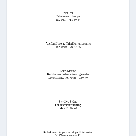
EverTrek
Cykelresor i Europa
Tel: 031 - 711 50 54
Återförsäljare av Triathlon utrustning
Tel: 0708 - 79 32 86
Lok&Motion
Karlskronas ledande träningscenter
Lokstallarna. Tel: 0455 - 230 70
Skydive Skåne
Fallskärmsutbildning
044 - 23 82 40
Bo bekvämt & personligt på Hotel Aston
V. Köpmansgatan 12