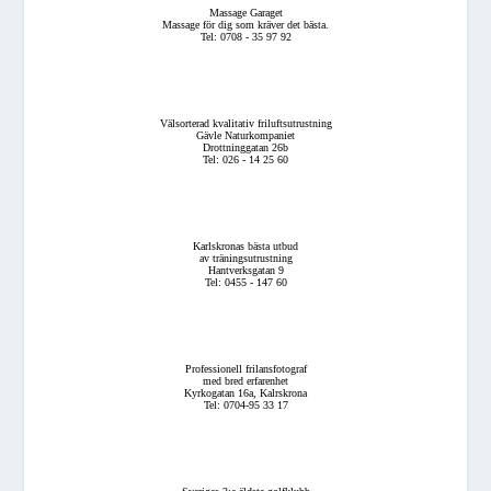
Massage Garaget
Massage för dig som kräver det bästa.
Tel: 0708 - 35 97 92
Välsorterad kvalitativ friluftsutrustning
Gävle Naturkompaniet
Drottninggatan 26b
Tel: 026 - 14 25 60
Karlskronas bästa utbud
av träningsutrustning
Hantverksgatan 9
Tel: 0455 - 147 60
Professionell frilansfotograf
med bred erfarenhet
Kyrkogatan 16a, Kalrskrona
Tel: 0704-95 33 17