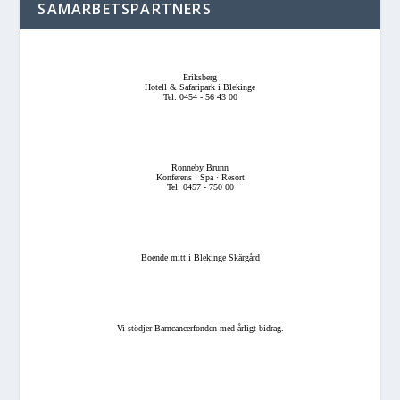
SAMARBETSPARTNERS
Eriksberg
Hotell & Safaripark i Blekinge
Tel: 0454 - 56 43 00
Ronneby Brunn
Konferens · Spa · Resort
Tel: 0457 - 750 00
Boende mitt i Blekinge Skärgård
Vi stödjer Barncancerfonden med årligt bidrag.