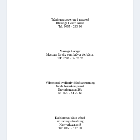
Träningsgrupper ute i naturen!
Blekinge Health Arena
Tel: 0455 - 283 30
Massage Garaget
Massage för dig som kräver det bästa.
Tel: 0708 - 35 97 92
Välsorterad kvalitativ friluftsutrustning
Gävle Naturkompaniet
Drottninggatan 26b
Tel: 026 - 14 25 60
Karlskronas bästa utbud
av träningsutrustning
Hantverksgatan 9
Tel: 0455 - 147 60