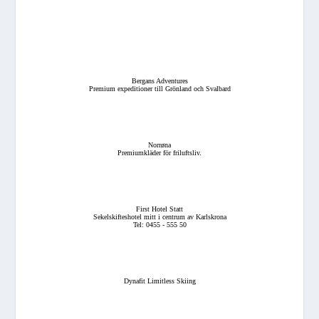
Bergans Adventures
Premium expeditioner till Grönland och Svalbard
Norrøna
Premiumkläder för friluftsliv.
First Hotel Statt
Sekelskifteshotel mitt i centrum av Karlskrona
Tel: 0455 - 555 50
Dynafit Limitless Skiing