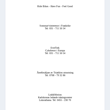
Ride Bikes - Have Fun - Feel Good
Sommar/vinterresor i Frankrike
Tel: 031 - 711 50 54
EverTrek
Cykelresor i Europa
Tel: 031 - 711 50 54
Återförsäljare av Triathlon utrustning
Tel: 0708 - 79 32 86
Lok&Motion
Karlskronas ledande träningscenter
Lokstallarna. Tel: 0455 - 230 70