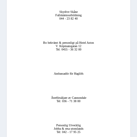
Skydive Skåne
Fallskärmsutbildning
044 - 23 82 40
Bo bekvämt & personligt på Hotel Aston
V. Köpmansgatan 12
Tel: 0455 - 36 32 00
Ambassadör för Haglöfs
Återförsäljare av Cannondale
Tel: 036 - 71 38 00
Personlig Utvecklig
Jobba & resa utomlands
Tel: 042 - 17 95 25