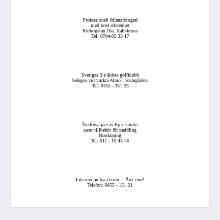
Professionell frilansfotograf
med bred erfarenhet
Kyrkogatan 16a, Kalrskrona
Tel: 0704-95 33 17
Sveriges 3:e äldsta golfklubb
belägen vid vackra Almö i SKärgården
Tel: 0455 - 351 23
Återförsäljare av Epic kayaks
samt tillbehör för paddling
Norrköping
Tel: 011 - 10 45 40
Lite mer än bara bastu... Året runt!
Telefon: 0455 - 151 21