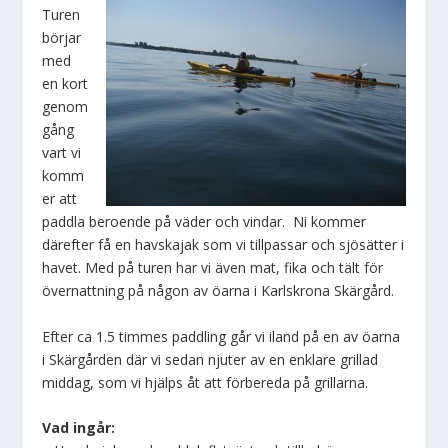
Turen
börjar
med
en kort
genom
gång
vart vi
komm
er att
paddla beroende på väder och vindar. Ni kommer
därefter få en havskajak som vi tillpassar och sjösätter i
havet. Med på turen har vi även mat, fika och tält för
övernattning på någon av öarna i Karlskrona Skärgård.
Efter ca 1.5 timmes paddling går vi iland på en av öarna
i Skärgården där vi sedan njuter av en enklare grillad
middag, som vi hjälps åt att förbereda på grillarna.
Vad ingår: