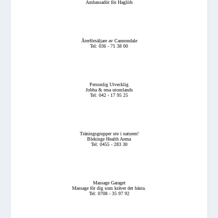
Ambassadör för Haglöfs
Återförsäljare av Cannondale
Tel: 036 - 71 38 00
Personlig Utvecklig
Jobba & resa utomlands
Tel: 042 - 17 95 25
Träningsgrupper ute i naturen!
Blekinge Health Arena
Tel: 0455 - 283 30
Massage Garaget
Massage för dig som kräver det bästa.
Tel: 0708 - 35 97 92