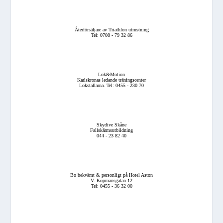
Återförsäljare av Triathlon utrustning
Tel: 0708 - 79 32 86
Lok&Motion
Karlskronas ledande träningscenter
Lokstallarna. Tel: 0455 - 230 70
Skydive Skåne
Fallskärmsutbildning
044 - 23 82 40
Bo bekvämt & personligt på Hotel Aston
V. Köpmansgatan 12
Tel: 0455 - 36 32 00