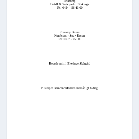
Eriksberg
Hotell & Safaripark i Blekinge
Tel: 0454 - 56 43 00
Ronneby Brunn
Konferens · Spa · Resort
Tel: 0457 - 750 00
Boende mitt i Blekinge Skärgård
Vi stödjer Barncancerfonden med årligt bidrag.