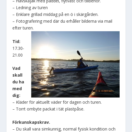
– Havskajak med paddel, flytväst och tillbehör.
– Ledning av turen
– Enklare grillad middag på en ö i skärgården.
– Fotografering med där du erhåller bilderna via mail
efter turen.
Tid:
17.30-
21.00
Vad
skall
du ha
med
dig:
– Kläder för aktuellt väder för dagen och turen.
– Torrt ombyte packat i tät plastpåse.
Förkunskapskrav.
– Du skall vara simkunnig, normal fysisk kondition och