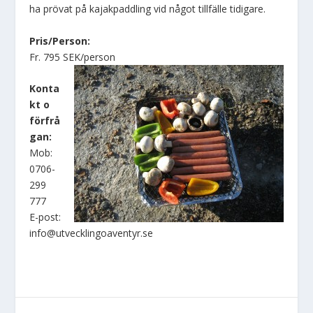
ha prövat på kajakpaddling vid något tillfälle tidigare.
Pris/Person:
Fr. 795 SEK/person
Konta
kt o
förfrå
gan:
Mob:
0706-
299
777
E-post:
info@utvecklingoaventyr.se