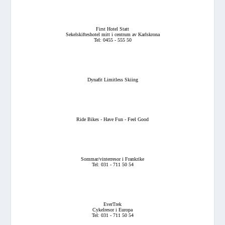
First Hotel Statt
Sekelskifteshotel mitt i centrum av Karlskrona
Tel: 0455 - 555 50
Dynafit Limitless Skiing
Ride Bikes - Have Fun - Feel Good
Sommar/vinterresor i Frankrike
Tel: 031 - 711 50 54
EverTrek
Cykelresor i Europa
Tel: 031 - 711 50 54