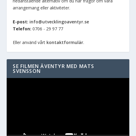
nedanstående alternativ om du har frågor om våra
arrangemang eller aktiviteter.
E-post:
info@utvecklingoaventyr.se
Telefon:
0706 - 29 97 77
Eller använd vårt
kontaktformulär
.
SE FILMEN ÄVENTYR MED MATS
SVENSSON
Videospelare