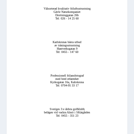
Välsorterad kvalitativ friluftsutrustning
Gävle Naturkompaniet
Drottninggatan 26b
Tel: 026 - 14 25 60
Karlskronas bästa utbud
av träningsutrustning
Hantverksgatan 9
Tel: 0455 - 147 60
Professionell frilansfotograf
med bred erfarenhet
Kyrkogatan 16a, Kalrskrona
Tel: 0704-95 33 17
Sveriges 3:e äldsta golfklubb
belägen vid vackra Almö i SKärgården
Tel: 0455 - 351 23