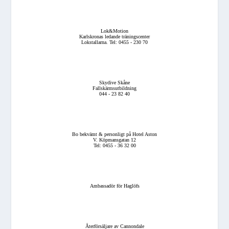
Lok&Motion
Karlskronas ledande träningscenter
Lokstallarna. Tel: 0455 - 230 70
Skydive Skåne
Fallskärmsutbildning
044 - 23 82 40
Bo bekvämt & personligt på Hotel Aston
V. Köpmansgatan 12
Tel: 0455 - 36 32 00
Ambassadör för Haglöfs
Återförsäljare av Cannondale