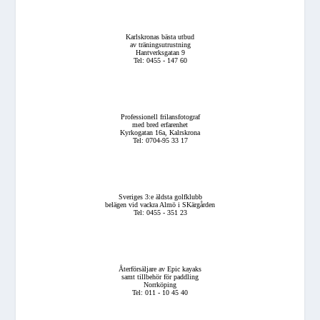
Karlskronas bästa utbud
av träningsutrustning
Hantverksgatan 9
Tel: 0455 - 147 60
Professionell frilansfotograf
med bred erfarenhet
Kyrkogatan 16a, Kalrskrona
Tel: 0704-95 33 17
Sveriges 3:e äldsta golfklubb
belägen vid vackra Almö i SKärgården
Tel: 0455 - 351 23
Återförsäljare av Epic kayaks
samt tillbehör för paddling
Norrköping
Tel: 011 - 10 45 40