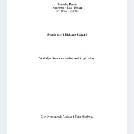
Ronneby Brunn
Konferens · Spa · Resort
Tel: 0457 - 750 00
Boende mitt i Blekinge Skärgård
Vi stödjer Barncancerfonden med årligt bidrag.
Gruvdykning och Äventyr i Tuna Hästberga