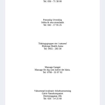
Tel: 036 - 71 38 00
Personlig Utvecklig
Jobba & resa utomlands
Tel: 042 - 17 95 25
Träningsgrupper ute i naturen!
Blekinge Health Arena
Tel: 0455 - 283 30
Massage Garaget
Massage för dig som kräver det bästa.
Tel: 0708 - 35 97 92
Välsorterad kvalitativ friluftsutrustning
Gävle Naturkompaniet
Drottninggatan 26b
Tel: 026 - 14 25 60