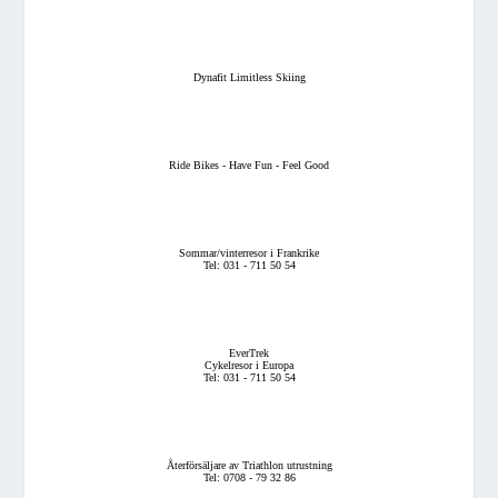
Dynafit Limitless Skiing
Ride Bikes - Have Fun - Feel Good
Sommar/vinterresor i Frankrike
Tel: 031 - 711 50 54
EverTrek
Cykelresor i Europa
Tel: 031 - 711 50 54
Återförsäljare av Triathlon utrustning
Tel: 0708 - 79 32 86