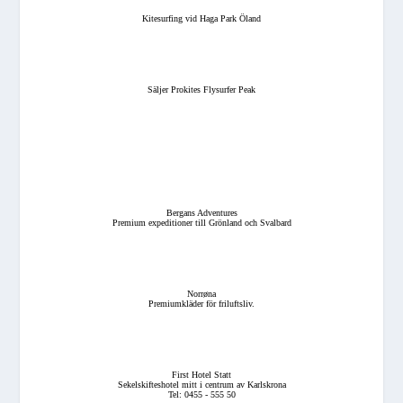
Kitesurfing vid Haga Park Öland
Säljer Prokites Flysurfer Peak
Bergans Adventures
Premium expeditioner till Grönland och Svalbard
Norrøna
Premiumkläder för friluftsliv.
First Hotel Statt
Sekelskifteshotel mitt i centrum av Karlskrona
Tel: 0455 - 555 50